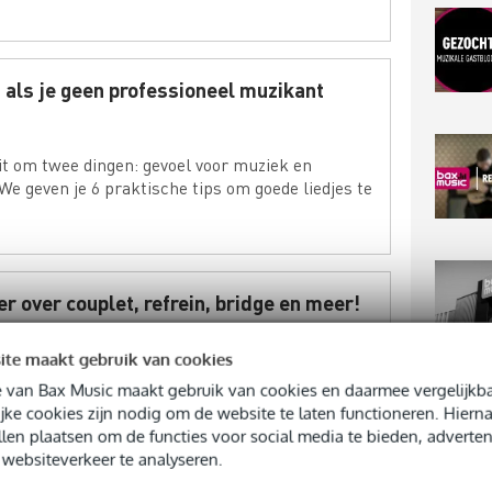
 als je geen professioneel muzikant
ait om twee dingen: gevoel voor muziek en
 We geven je 6 praktische tips om goede liedjes te
r over couplet, refrein, bridge en meer!
p-song in elkaar? We bespreken onderdelen als
ite maakt gebruik van cookies
en bridge en welke functie ze hebben binnen een
 van Bax Music maakt gebruik van cookies en daarmee vergelijkba
TOP
jke cookies zijn nodig om de website te laten functioneren. Hier
llen plaatsen om de functies voor social media te bieden, adverten
websiteverkeer te analyseren.
 songwriters