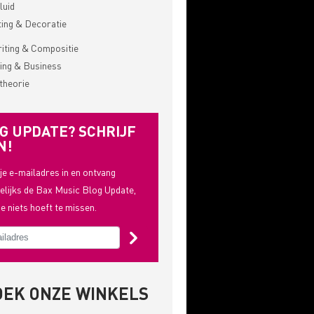
luid
ting & Decoratie
ting & Compositie
ing & Business
theorie
G UPDATE? SCHRIJF
N!
 je e-mailadres in en ontvang
lijks de Bax Music Blog Update,
je niets hoeft te missen.
OEK ONZE WINKELS