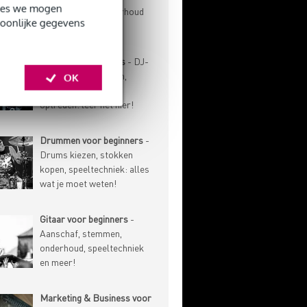
okies we mogen
speeltechniek, onderhoud
soonlijke gegevens
en meer!
DJ'en voor beginners
- DJ-
techniek, gear kiezen,
OK
muziek verzamelen,
optreden: leer het hier!
Drummen voor beginners
-
Drums kiezen, stokken
kopen, speeltechniek: alles
wat je moet weten!
Gitaar voor beginners
-
Aanschaf, stemmen,
onderhoud, speeltechniek
en meer!
Marketing & Business voor