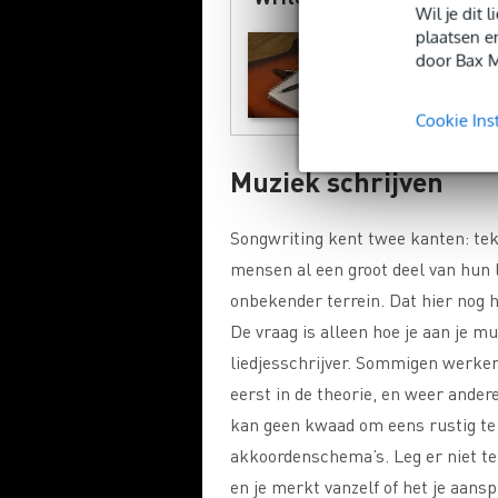
Wil je dit
plaatsen e
Muzikant met w
door Bax M
Siemons laat je
liedjes schrijve
Cookie Ins
Muziek schrijven
Songwriting kent twee kanten: tek
mensen al een groot deel van hun 
onbekender terrein. Dat hier nog he
De vraag is alleen hoe je aan je 
liedjesschrijver. Sommigen werken 
eerst in de theorie, en weer ander
kan geen kwaad om eens rustig te 
akkoordenschema’s. Leg er niet te
en je merkt vanzelf of het je aansp