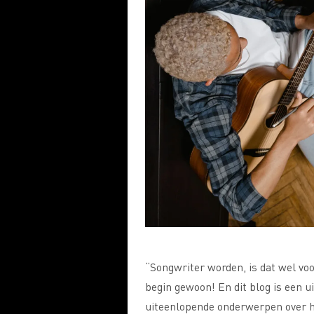
“Songwriter worden, is dat wel voo
begin gewoon! En dit blog is een 
uiteenlopende onderwerpen over h