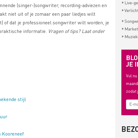
>
Live-ge
ginnende (singer-)songwriter, recording-adviezen en
>
Verlich
kt niet uit of je zomaar een paar liedjes wilt
>
Songwri
ft) of dat je professioneel songwriter wilt worden, je
>
Market
 praktische informatie.
Vragen of tips? Laat onder
>
Muziek
BLO
JE I
Vul nu
maande
zodat 
bekende stijl
uur
BEZ
n Kooreneef