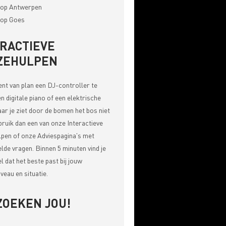
op Antwerpen
op Goes
ERACTIEVE
ZEHULPEN
bent van plan een DJ-controller te
n digitale piano of een elektrische
aar je ziet door de bomen het bos niet
bruik dan een van onze
Interactieve
pen of onze Adviespagina's met
elde vragen
. Binnen 5 minuten vind je
el dat het beste past bij jouw
veau en situatie.
ZOEKEN JOU!