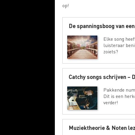
op!
De spanningsboog van een
Elke song heef
luisteraar beni
zoiets?
Catchy songs schrijven – D
Pakkende numme
Dit is een herk
verder!
Muziektheorie & Noten leze