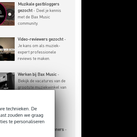
Muzikale gastbloggers
gezocht
- Deel je kennis
met de Bax Music
community.
Video-reviewers gezocht
-
Je kans om als muziek-
expert professionele
reviews te maken.
Werken bij Bax Music
-
Bekijk de vacatures van de
grootste muziekwinkel van
de Benelux.
re technieken. De
-ARTIKELEN
naast zouden we graag
ties te personaliseren
Basgitaar voor beginners
-
Aanschaf, stemmen,