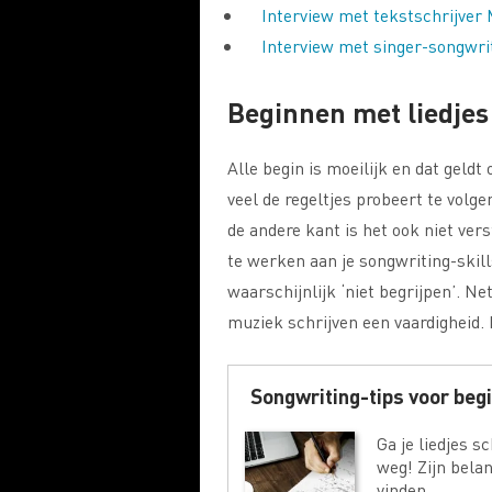
Interview met tekstschrijver
Interview met singer-songwri
Beginnen met liedjes
Alle begin is moeilijk en dat geldt o
veel de regeltjes probeert te volgen
de andere kant is het ook niet vers
te werken aan je songwriting-skil
waarschijnlijk ‘niet begrijpen’. Ne
muziek schrijven een vaardigheid. 
Songwriting-tips voor beg
Ga je liedjes s
weg! Zijn belan
vinden…