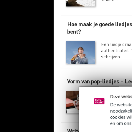
Hoe maak je goede liedjes
bent?
Een liedje dra
authenticiteit.
schrijven.
Vorm van pop-liedjes – Lee
Hoe zit een po
Deze webs
chorus, verse 
De website
nummer.
noodzakeli
cookies wi
en om ons 
Writer’s block? Tips voor