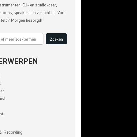
strumenten, DJ- en studio-gear,
efoons, speakers en verlichting. Voor
steld? Morgen bezorgd!
ERWERPEN
t
t
er
ist
nt
& Recording