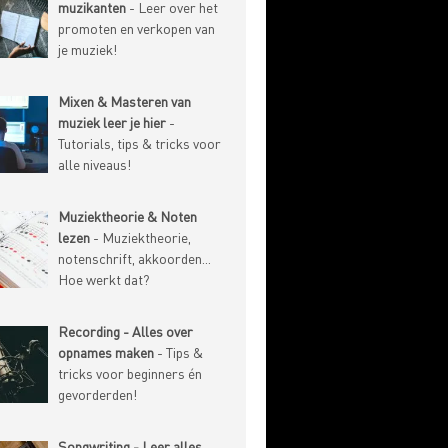
muzikanten
- Leer over het
promoten en verkopen van
je muziek!
Mixen & Masteren van
muziek leer je hier
-
Tutorials, tips & tricks voor
alle niveaus!
Muziektheorie & Noten
lezen
- Muziektheorie,
notenschrift, akkoorden...
Hoe werkt dat?
Recording - Alles over
opnames maken
- Tips &
tricks voor beginners én
gevorderden!
Songwriting - Leer alles