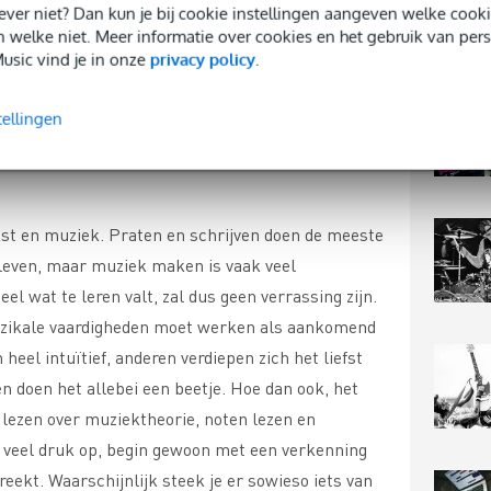
 liever niet? Dan kun je bij cookie instellingen aangeven welke co
n welke niet. Meer informatie over cookies en het gebruik van per
riter’s block? Gastblogger en songwriter Iris
usic vind je in onze
privacy policy
.
 zien hoe zij de creatitveit op gang houdt bij het
n.
tellingen
st en muziek. Praten en schrijven doen de meeste
leven, maar muziek maken is vaak veel
el wat te leren valt, zal dus geen verrassing zijn.
muzikale vaardigheden moet werken als aankomend
heel intuïtief, anderen verdiepen zich het liefst
en doen het allebei een beetje. Hoe dan ook, het
lezen over muziektheorie, noten lezen en
 veel druk op, begin gewoon met een verkenning
reekt. Waarschijnlijk steek je er sowieso iets van