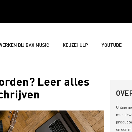
WERKEN BIJ BAX MUSIC
KEUZEHULP
YOUTUBE
GITARIST
» BASSIST
» DRUMMER
» TOETSEN
orden? Leer alles
chrijven
LIVE-GELUID
» VERLICHTING & DECORATIE
» SONGW
OVER
Online m
» MUZIEKTHEORIE
muziekwi
producte
en een ma