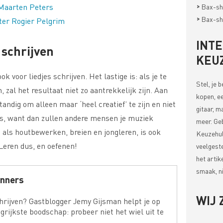
>
 Maarten Peters
Bax-sh
>
Bax-sh
ter Rogier Pelgrim
INT
 schrijven
KEU
ok voor liedjes schrijven. Het lastige is: als je te
Stel, je 
, zal het resultaat niet zo aantrekkelijk zijn. Aan
kopen, ee
tandig om alleen maar ‘heel creatief’ te zijn en niet
gitaar, m
ls, want dan zullen andere mensen je muziek
meer. Ge
t als houtbewerken, breien en jongleren, is ook
Keuzehul
Leren dus, en oefenen!
veelgest
het artik
smaak, ni
inners
WIJ 
chrijven? Gastblogger Jemy Gijsman helpt je op
grijkste boodschap: probeer niet het wiel uit te