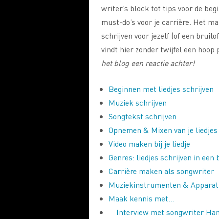
writer’s block tot tips voor de be
must-do’s voor je carrière.
Het maa
schrijven voor jezelf (of een bruilo
vindt hier zonder twijfel een hoop
het blog een reactie achter!
Beginnen met liedjes schrijven
Muziek schrijven
Songtekst schrijven
Opnemen & Mixen van je liedjes
Video maken bij je liedje
Genres: liedjes schrijven in een 
Carrière maken als songwriter
Muziekinstrumenten & Apparat
Maak kennis met…
Interview met songwriter Ha