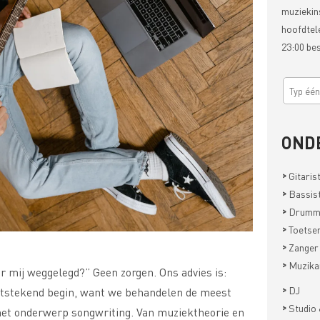
muziekin
hoofdtel
23:00 be
OND
>
Gitaris
>
Bassis
>
Drumm
>
Toetsen
>
Zanger
>
Muzika
r mij weggelegd?” Geen zorgen. Ons advies is:
>
DJ
uitstekend begin, want we behandelen de meest
>
Studio 
et onderwerp songwriting. Van muziektheorie en