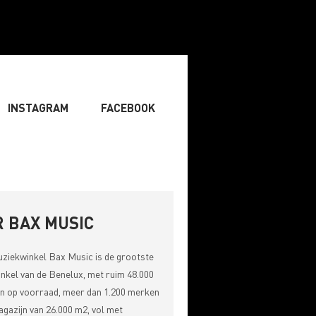
INSTAGRAM
FACEBOOK
IST
» ZANGER
» DJ
RITING & COMPOSITIE
 BAX MUSIC
uziekwinkel
Bax Music
is de grootste
nkel van de Benelux, met ruim 48.000
n op voorraad, meer dan 1.200 merken
gazijn van 26.000 m2, vol met