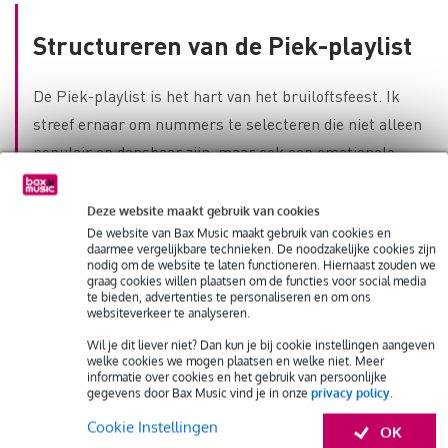
Structureren van de Piek-playlist
De Piek-playlist is het hart van het bruiloftsfeest. Ik
streef ernaar om nummers te selecteren die niet alleen
populair en dansbaar zijn, maar ook een emotionele
resonantie hebben met het bruidspaar en hun gasten.
Mijn focus ligt op het samenstellen van nummers die
Deze website maakt gebruik van cookies
De website van Bax Music maakt gebruik van cookies en
goed samenwerken, waarbij ik let op:
daarmee vergelijkbare technieken. De noodzakelijke cookies zijn
nodig om de website te laten functioneren. Hiernaast zouden we
graag cookies willen plaatsen om de functies voor social media
Tempo
: ik groepeer nummers die een vergelijkbaar
te bieden, advertenties te personaliseren en om ons
websiteverkeer te analyseren.
tempo hebben, met een maximaal verschil van 5 bpm.
Dit zorgt voor soepele overgangen en houdt de energie
Wil je dit liever niet? Dan kun je bij cookie instellingen aangeven
welke cookies we mogen plaatsen en welke niet. Meer
op de dansvloer constant.
informatie over cookies en het gebruik van persoonlijke
gegevens door Bax Music vind je in onze
privacy policy
.
Stijl
: het mixen van genres is een kunst. Ik draai in
Cookie Instellingen
‘blokjes’, waarbij elk blokje nummers van een bepaald
OK