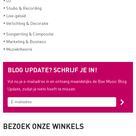
>
DJ
>
Studio & Recording
>
Live-geluid
>
Verlichting & Decoratie
>
Songwriting & Compositie
>
Marketing & Business
>
Muziektheorie
BLOG UPDATE? SCHRIJF JE IN!
Vul nu je e-mailadres in en ontvang maandelijks de Bax Music Blog
Update, zodat je niets hoeft te missen.
BEZOEK ONZE WINKELS