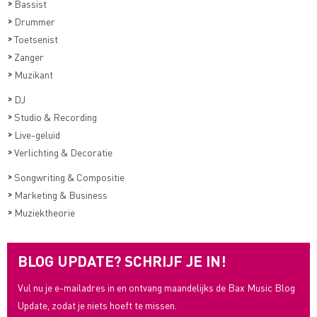
>
Bassist
>
Drummer
>
Toetsenist
>
Zanger
>
Muzikant
>
DJ
>
Studio & Recording
>
Live-geluid
>
Verlichting & Decoratie
>
Songwriting & Compositie
>
Marketing & Business
>
Muziektheorie
BLOG UPDATE? SCHRIJF JE IN!
Vul nu je e-mailadres in en ontvang maandelijks de Bax Music Blog
Update, zodat je niets hoeft te missen.