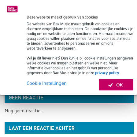
KEUS?
Deze website maakt gebruik van cookies
De website van Bax Music maakt gebruik van cookies en
daarmee vergelijkbare technieken. De noodzakelijke cookies zijn
nodig om de website te laten functioneren. Hiernaast zouden we
DE ALESIS NITRO
BASSDRUMVEL:
graag cookies willen plaatsen om de functies voor social media
te bieden, advertenties te personaliseren en om ons
MESH KIT: ALLE
MET OF ZONDER
websiteverkeer te analyseren.
MOGELIJKHEDEN
GAT?
OP EEN RIJ
Wil je dit liever niet? Dan kun je bij cookie instellingen aangeven
welke cookies we mogen plaatsen en welke niet. Meer
informatie over cookies en het gebruik van persoonlijke
gegevens door Bax Music vind je in onze
privacy policy
.
Cookie Instellingen
OK
GEEN REACTIE
Nog geen reactie...
LAAT EEN REACTIE ACHTER