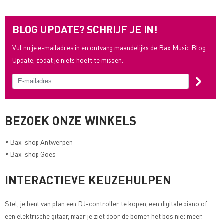
BLOG UPDATE? SCHRIJF JE IN!
Vul nu je e-mailadres in en ontvang maandelijks de Bax Music Blog
Update, zodat je niets hoeft te missen.
BEZOEK ONZE WINKELS
>
Bax-shop Antwerpen
>
Bax-shop Goes
INTERACTIEVE KEUZEHULPEN
Stel, je bent van plan een DJ-controller te kopen, een digitale piano of
een elektrische gitaar, maar je ziet door de bomen het bos niet meer.