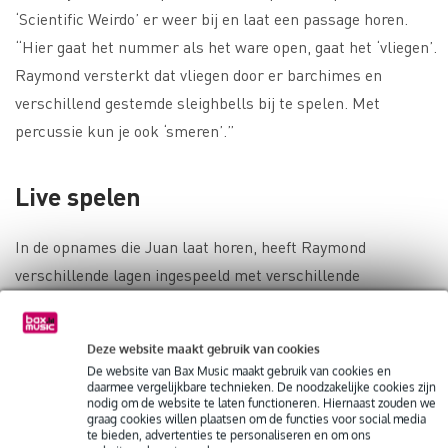
‘Scientific Weirdo’ er weer bij en laat een passage horen.
“Hier gaat het nummer als het ware open, gaat het ‘vliegen’.
Raymond versterkt dat vliegen door er barchimes en
verschillend gestemde sleighbells bij te spelen. Met
percussie kun je ook ‘smeren’.”
Live spelen
In de opnames die Juan laat horen, heeft Raymond
verschillende lagen ingespeeld met verschillende
instrumenten. In een live-situatie is dat onmogelijk. Wat zou
hij doen als hij deze nummers live moet spelen? “Dan
Deze website maakt gebruik van cookies
verdeel ik het nummer in A’s en B’s en misschien wel C’s. A
De website van Bax Music maakt gebruik van cookies en
is bijvoorbeeld het couplet, waar ik conga’s in speel. B het
daarmee vergelijkbare technieken. De noodzakelijke cookies zijn
nodig om de website te laten functioneren. Hiernaast zouden we
refrein met bijvoorbeeld timbales. En tussendoor kleine
graag cookies willen plaatsen om de functies voor social media
te bieden, advertenties te personaliseren en om ons
percussie om in te kleuren.” Zoals eerder gezegd: de