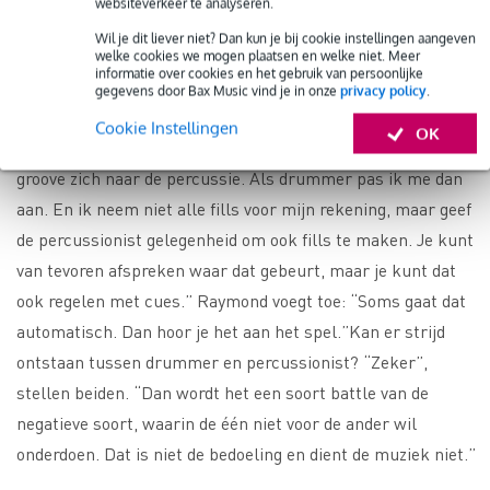
websiteverkeer te analyseren.
drummer is leidend. Maar houdt Juan er in een livesituatie
Wil je dit liever niet? Dan kun je bij cookie instellingen aangeven
rekening mee dat er een percussionist naast hem staat?
welke cookies we mogen plaatsen en welke niet. Meer
informatie over cookies en het gebruik van persoonlijke
“Zeker. Als drummer geef je ruimte aan de percussionist.
gegevens door Bax Music vind je in onze
privacy policy
.
Als hij er bijvoorbeeld voor kiest om de tamboerijn te
Cookie Instellingen
OK
spelen, dan speel ik niet de hi-hat. Soms verplaatst de
groove zich naar de percussie. Als drummer pas ik me dan
aan. En ik neem niet alle fills voor mijn rekening, maar geef
de percussionist gelegenheid om ook fills te maken. Je kunt
van tevoren afspreken waar dat gebeurt, maar je kunt dat
ook regelen met cues.” Raymond voegt toe: “Soms gaat dat
automatisch. Dan hoor je het aan het spel.”Kan er strijd
ontstaan tussen drummer en percussionist? “Zeker”,
stellen beiden. “Dan wordt het een soort battle van de
negatieve soort, waarin de één niet voor de ander wil
onderdoen. Dat is niet de bedoeling en dient de muziek niet.”