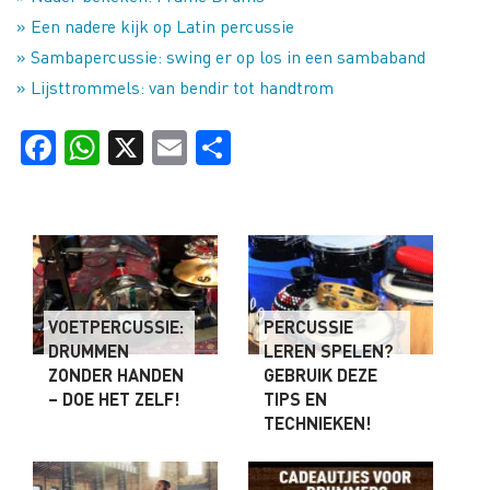
» Een nadere kijk op Latin percussie
» Sambapercussie: swing er op los in een sambaband
» Lijsttrommels: van bendir tot handtrom
Facebook
WhatsApp
X
Email
Delen
VOETPERCUSSIE:
PERCUSSIE
DRUMMEN
LEREN SPELEN?
ZONDER HANDEN
GEBRUIK DEZE
– DOE HET ZELF!
TIPS EN
TECHNIEKEN!