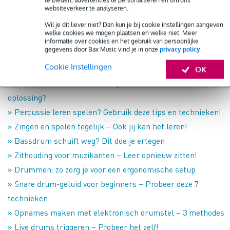
te bieden, advertenties te personaliseren en om ons
websiteverkeer te analyseren.
» Buddy Rich – Waarom hij een drumlegende is
» Drums mixen – 6 studiotechnieken voor een goede basis-
Wil je dit liever niet? Dan kun je bij cookie instellingen aangeven
welke cookies we mogen plaatsen en welke niet. Meer
sound
informatie over cookies en het gebruik van persoonlijke
gegevens door Bax Music vind je in onze
privacy policy
.
» Drummer en percussionist in een band – Zo werk je
Cookie Instellingen
samen
OK
» Snaredrum trilt mee als ik op de tom sla – Wat is de
oplossing?
» Percussie leren spelen? Gebruik deze tips en technieken!
» Zingen en spelen tegelijk – Ook jij kan het leren!
» Bassdrum schuift weg? Dit doe je ertegen
» Zithouding voor muzikanten – Leer opnieuw zitten!
» Drummen: zo zorg je voor een ergonomische setup
» Snare drum-geluid voor beginners – Probeer deze 7
technieken
» Opnames maken met elektronisch drumstel – 3 methodes
» Live drums triggeren – Probeer het zelf!