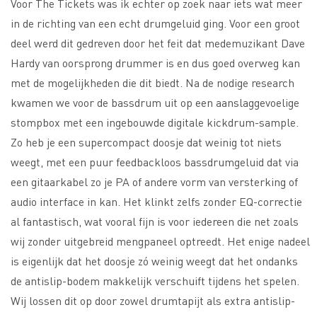
Voor The Tickets was ik echter op zoek naar iets wat meer
in de richting van een echt drumgeluid ging. Voor een groot
deel werd dit gedreven door het feit dat medemuzikant Dave
Hardy van oorsprong drummer is en dus goed overweg kan
met de mogelijkheden die dit biedt. Na de nodige research
kwamen we voor de bassdrum uit op een aanslaggevoelige
stompbox met een ingebouwde digitale kickdrum-sample.
Zo heb je een supercompact doosje dat weinig tot niets
weegt, met een puur feedbackloos bassdrumgeluid dat via
een gitaarkabel zo je PA of andere vorm van versterking of
audio interface in kan. Het klinkt zelfs zonder EQ-correctie
al fantastisch, wat vooral fijn is voor iedereen die net zoals
wij zonder uitgebreid mengpaneel optreedt. Het enige nadeel
is eigenlijk dat het doosje zó weinig weegt dat het ondanks
de antislip-bodem makkelijk verschuift tijdens het spelen.
Wij lossen dit op door zowel drumtapijt als extra antislip-