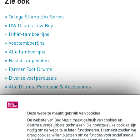
Zie ook
» Ortega Stomp Box Series
» DW Drums Low Boy
» Hihat-tamboerijns
» Voettamboerijns
» Alle tamboerijns
» Bassdrumpedalen
» Farmer Foot Drums
» Diverse voetpercussie
» Alle Drums, Percussie & Accessoires
» Succesvol opnemen in de studio – Zo doet een muzikant
dat
Deze website maakt gebruik van cookies
» Een akoestisch optreden opnemen voor YouTube – Zo doe
De website van Bax Music maakt gebruik van cookies en
daarmee vergelijkbare technieken. De noodzakelijke cookies zijn
je dat
nodig om de website te laten functioneren. Hiernaast zouden we
graag cookies willen plaatsen om de functies voor social media
» Low volume cymbals – Wat kun je er (niet) mee?