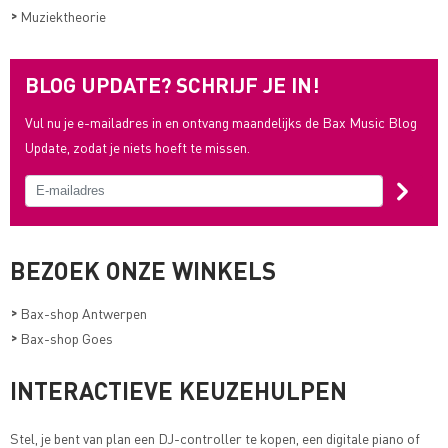
>
Muziektheorie
BLOG UPDATE? SCHRIJF JE IN!
Vul nu je e-mailadres in en ontvang maandelijks de Bax Music Blog
Update, zodat je niets hoeft te missen.
BEZOEK ONZE WINKELS
>
Bax-shop Antwerpen
>
Bax-shop Goes
INTERACTIEVE KEUZEHULPEN
Stel, je bent van plan een DJ-controller te kopen, een digitale piano of