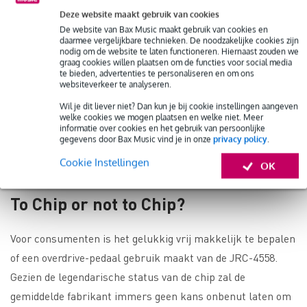
Double Trouble
, deze biedt u zelfs twee overdrives met JRC-
Deze website maakt gebruik van cookies
4558 chip voor de prijs van één.
De website van Bax Music maakt gebruik van cookies en
daarmee vergelijkbare technieken. De noodzakelijke cookies zijn
nodig om de website te laten functioneren. Hiernaast zouden we
graag cookies willen plaatsen om de functies voor social media
te bieden, advertenties te personaliseren en om ons
websiteverkeer te analyseren.
Wil je dit liever niet? Dan kun je bij cookie instellingen aangeven
welke cookies we mogen plaatsen en welke niet. Meer
informatie over cookies en het gebruik van persoonlijke
gegevens door Bax Music vind je in onze
privacy policy
.
Cookie Instellingen
OK
To Chip or not to Chip?
Voor consumenten is het gelukkig vrij makkelijk te bepalen
of een overdrive-pedaal gebruik maakt van de JRC-4558.
Gezien de legendarische status van de chip zal de
gemiddelde fabrikant immers geen kans onbenut laten om