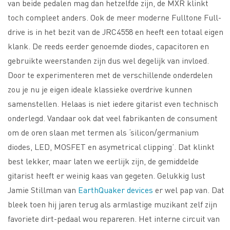
van beide pedalen mag dan hetzelfde zijn, de MXR klinkt
toch compleet anders. Ook de meer moderne Fulltone Full-
drive is in het bezit van de JRC4558 en heeft een totaal eigen
klank. De reeds eerder genoemde diodes, capacitoren en
gebruikte weerstanden zijn dus wel degelijk van invloed.
Door te experimenteren met de verschillende onderdelen
zou je nu je eigen ideale klassieke overdrive kunnen
samenstellen. Helaas is niet iedere gitarist even technisch
onderlegd. Vandaar ook dat veel fabrikanten de consument
om de oren slaan met termen als ‘silicon/germanium
diodes, LED, MOSFET en asymetrical clipping’. Dat klinkt
best lekker, maar laten we eerlijk zijn, de gemiddelde
gitarist heeft er weinig kaas van gegeten. Gelukkig lust
Jamie Stillman van
EarthQuaker devices
er wel pap van. Dat
bleek toen hij jaren terug als armlastige muzikant zelf zijn
favoriete dirt-pedaal wou repareren. Het interne circuit van