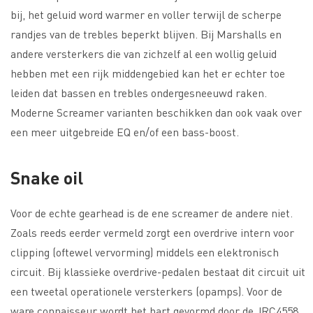
bij, het geluid word warmer en voller terwijl de scherpe
randjes van de trebles beperkt blijven. Bij Marshalls en
andere versterkers die van zichzelf al een wollig geluid
hebben met een rijk middengebied kan het er echter toe
leiden dat bassen en trebles ondergesneeuwd raken.
Moderne Screamer varianten beschikken dan ook vaak over
een meer uitgebreide EQ en/of een bass-boost.
Snake oil
Voor de echte gearhead is de ene screamer de andere niet.
Zoals reeds eerder vermeld zorgt een overdrive intern voor
clipping (oftewel vervorming) middels een elektronisch
circuit. Bij klassieke overdrive-pedalen bestaat dit circuit uit
een tweetal operationele versterkers (opamps). Voor de
ware connaisseur wordt het hart gevormd door de JRC4558