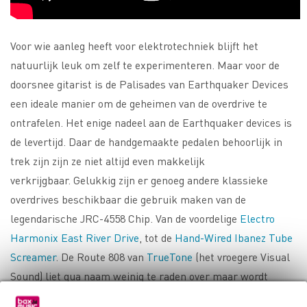
Voor wie aanleg heeft voor elektrotechniek blijft het
natuurlijk leuk om zelf te experimenteren. Maar voor de
doorsnee gitarist is de Palisades van Earthquaker Devices
een ideale manier om de geheimen van de overdrive te
ontrafelen. Het enige nadeel aan de Earthquaker devices is
de levertijd. Daar de handgemaakte pedalen behoorlijk in
trek zijn zijn ze niet altijd even makkelijk
verkrijgbaar. Gelukkig zijn er genoeg andere klassieke
overdrives beschikbaar die gebruik maken van de
legendarische JRC-4558 Chip. Van de voordelige
Electro
Harmonix East River Drive
, tot de
Hand-Wired Ibanez Tube
Screamer
. De Route 808 van
TrueTone
(het vroegere Visual
Sound) liet qua naam weinig te raden over maar wordt
helaas niet meer gemaakt. Gelukkig is er nog wel de
V2