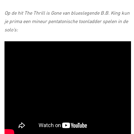
Op de hit The Thrill is Gone van blueslegende B.B. King kun
je prima een mineur pentatonische toonladder spelen in de
solo’s: