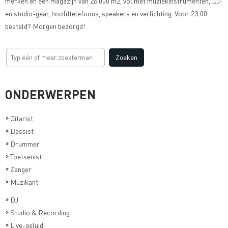
merken en een magazijn van 26.000 m2, vol met muziekinstrumenten, DJ-
en studio-gear, hoofdtelefoons, speakers en verlichting. Voor 23:00
besteld? Morgen bezorgd!
ONDERWERPEN
>
Gitarist
>
Bassist
>
Drummer
>
Toetsenist
>
Zanger
>
Muzikant
>
DJ
>
Studio & Recording
>
Live-geluid