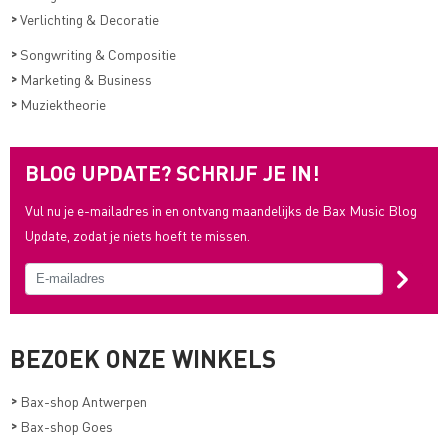
>
Verlichting & Decoratie
>
Songwriting & Compositie
>
Marketing & Business
>
Muziektheorie
BLOG UPDATE? SCHRIJF JE IN!
Vul nu je e-mailadres in en ontvang maandelijks de Bax Music Blog
Update, zodat je niets hoeft te missen.
BEZOEK ONZE WINKELS
>
Bax-shop Antwerpen
>
Bax-shop Goes