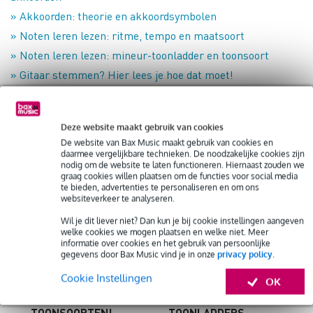
» Akkoorden: theorie en akkoordsymbolen
» Noten leren lezen: ritme, tempo en maatsoort
» Noten leren lezen: mineur-toonladder en toonsoort
» Gitaar stemmen? Hier lees je hoe dat moet!
» Noten leren lezen: C majeur toonladder
» Gitaartabs leren lezen
Deze website maakt gebruik van cookies
De website van Bax Music maakt gebruik van cookies en
Facebook
WhatsApp
X
Email
Delen
daarmee vergelijkbare technieken. De noodzakelijke cookies zijn
nodig om de website te laten functioneren. Hiernaast zouden we
graag cookies willen plaatsen om de functies voor social media
te bieden, advertenties te personaliseren en om ons
websiteverkeer te analyseren.
Wil je dit liever niet? Dan kun je bij cookie instellingen aangeven
welke cookies we mogen plaatsen en welke niet. Meer
informatie over cookies en het gebruik van persoonlijke
gegevens door Bax Music vind je in onze
privacy policy
.
BLUESTOONLADDER
OCTOTONISCHE
Cookie Instellingen
– LEER HEM HIER
EN
OK
IN ALLE
GEALTEREERDE
TOONSOORTEN!
TOONLADDERS –