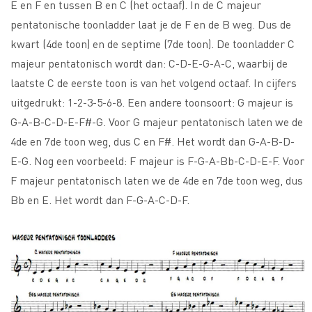
E en F en tussen B en C (het octaaf). In de C majeur
pentatonische toonladder laat je de F en de B weg. Dus de
kwart (4de toon) en de septime (7de toon). De toonladder C
majeur pentatonisch wordt dan: C-D-E-G-A-C, waarbij de
laatste C de eerste toon is van het volgend octaaf. In cijfers
uitgedrukt: 1-2-3-5-6-8. Een andere toonsoort: G majeur is
G-A-B-C-D-E-F#-G. Voor G majeur pentatonisch laten we de
4de en 7de toon weg, dus C en F#. Het wordt dan G-A-B-D-
E-G. Nog een voorbeeld: F majeur is F-G-A-Bb-C-D-E-F. Voor
F majeur pentatonisch laten we de 4de en 7de toon weg, dus
Bb en E. Het wordt dan F-G-A-C-D-F.