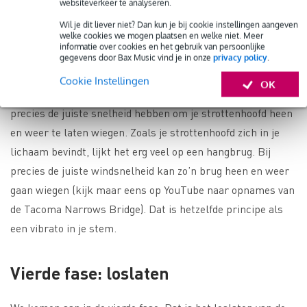
websiteverkeer te analyseren.
stromen. Dat kun je doen door tegen het einde van zo’n
Wil je dit liever niet? Dan kun je bij cookie instellingen aangeven
passage je buikwand (het gedeelte tussen je kruis en je
welke cookies we mogen plaatsen en welke niet. Meer
informatie over cookies en het gebruik van persoonlijke
navel) gecontroleerd in te trekken. De kunst is, om daarbij je
gegevens door Bax Music vind je in onze
privacy policy
.
buikspieren niet te blokkeren, maar soepel te houden. Doe
Cookie Instellingen
OK
je dit met precies de juiste kracht, dan zal de ademstroom
precies de juiste snelheid hebben om je strottenhoofd heen
en weer te laten wiegen. Zoals je strottenhoofd zich in je
lichaam bevindt, lijkt het erg veel op een hangbrug. Bij
precies de juiste windsnelheid kan zo’n brug heen en weer
gaan wiegen (kijk maar eens op YouTube naar opnames van
de Tacoma Narrows Bridge). Dat is hetzelfde principe als
een vibrato in je stem.
Vierde fase: loslaten