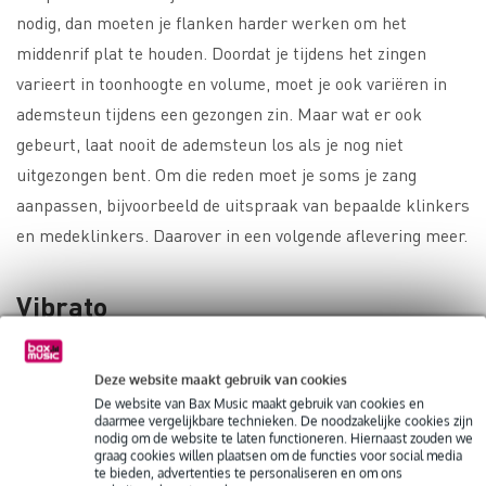
nodig, dan moeten je flanken harder werken om het
middenrif plat te houden. Doordat je tijdens het zingen
varieert in toonhoogte en volume, moet je ook variëren in
ademsteun tijdens een gezongen zin. Maar wat er ook
gebeurt, laat nooit de ademsteun los als je nog niet
uitgezongen bent. Om die reden moet je soms je zang
aanpassen, bijvoorbeeld de uitspraak van bepaalde klinkers
en medeklinkers. Daarover in een volgende aflevering meer.
Vibrato
Tegen het einde van een lange zin of bij een mooie slotnoot,
Deze website maakt gebruik van cookies
is je ademsteun vaak niet voldoende om bijvoorbeeld een
De website van Bax Music maakt gebruik van cookies en
mooi vibrato te maken. Je wilt natuurlijk je steun niet laten
daarmee vergelijkbare technieken. De noodzakelijke cookies zijn
nodig om de website te laten functioneren. Hiernaast zouden we
schieten, maar je hebt ineens wel meer energie (dus adem)
graag cookies willen plaatsen om de functies voor social media
te bieden, advertenties te personaliseren en om ons
nodig. Hiervoor moet je je ademkolom sneller laten gaan