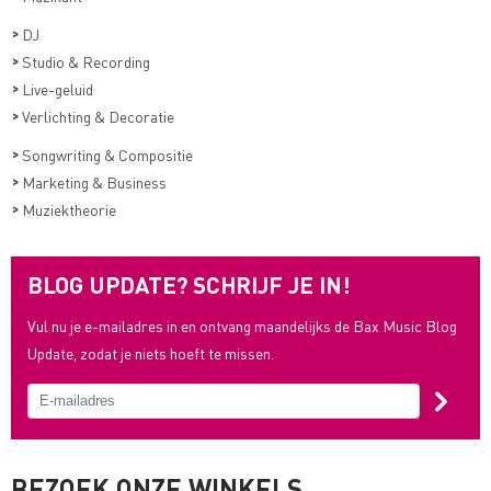
>
DJ
>
Studio & Recording
>
Live-geluid
>
Verlichting & Decoratie
>
Songwriting & Compositie
>
Marketing & Business
>
Muziektheorie
BLOG UPDATE? SCHRIJF JE IN!
Vul nu je e-mailadres in en ontvang maandelijks de Bax Music Blog
Update, zodat je niets hoeft te missen.
BEZOEK ONZE WINKELS