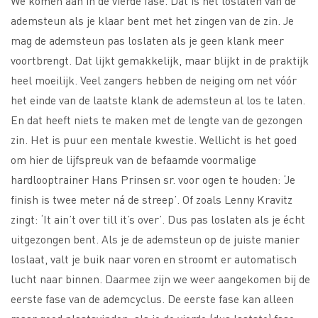
We komen aan in de vierde fase. Dat is het loslaten van de
ademsteun als je klaar bent met het zingen van de zin. Je
mag de ademsteun pas loslaten als je geen klank meer
voortbrengt. Dat lijkt gemakkelijk, maar blijkt in de praktijk
heel moeilijk. Veel zangers hebben de neiging om net vóór
het einde van de laatste klank de ademsteun al los te laten.
En dat heeft niets te maken met de lengte van de gezongen
zin. Het is puur een mentale kwestie. Wellicht is het goed
om hier de lijfspreuk van de befaamde voormalige
hardlooptrainer Hans Prinsen sr. voor ogen te houden: ‘Je
finish is twee meter ná de streep’. Of zoals Lenny Kravitz
zingt: ‘It ain’t over till it’s over’. Dus pas loslaten als je écht
uitgezongen bent. Als je de ademsteun op de juiste manier
loslaat, valt je buik naar voren en stroomt er automatisch
lucht naar binnen. Daarmee zijn we weer aangekomen bij de
eerste fase van de ademcyclus. De eerste fase kan alleen