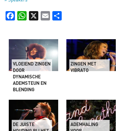
Facebook
WhatsApp
X
Email
Delen
VLOEIEND ZINGEN
ZINGEN MET
DOOR
VIBRATO
DYNAMISCHE
ADEMSTEUN EN
BLENDING
DE JUISTE
ADEMHALING
HOUDING BIJ HET
VOOR