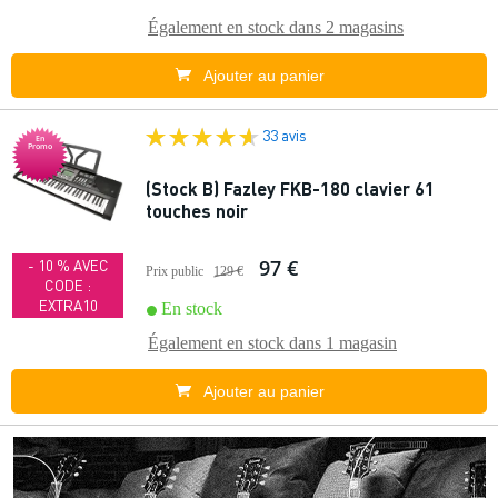
Également en stock dans
2 magasins
Ajouter au panier
33 avis
En
Promo
(Stock B) Fazley FKB-180 clavier 61
touches noir
97 €
- 10 % AVEC
Prix public
129 €
CODE :
EXTRA10
En stock
Également en stock dans
1 magasin
Ajouter au panier