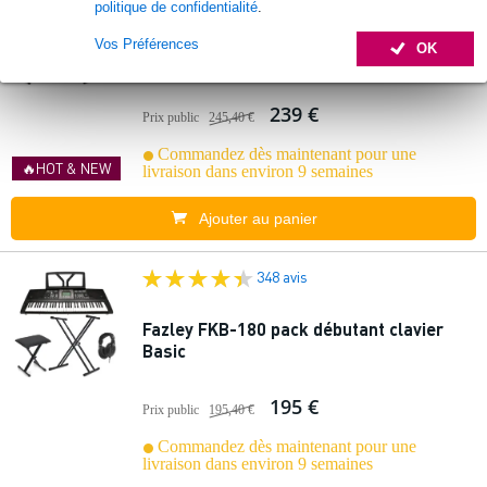
politique de confidentialité
.
Yamaha YPT-380 pack débutant clavier
Vos Préférences
OK
Basic
239 €
Prix public
245,40 €
Commandez dès maintenant pour une
🔥HOT & NEW
livraison dans environ 9 semaines
Ajouter au panier
348 avis
Fazley FKB-180 pack débutant clavier
Basic
195 €
Prix public
195,40 €
Commandez dès maintenant pour une
livraison dans environ 9 semaines