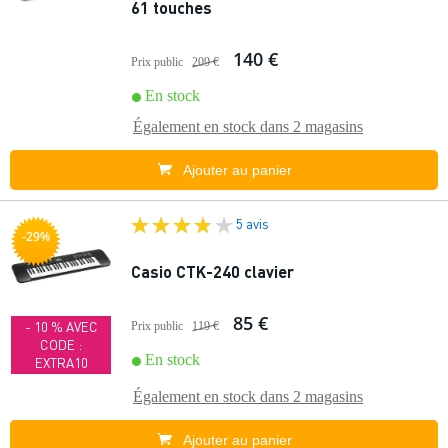
61 touches
140 €
Prix public
209 €
En stock
Également en stock dans
2 magasins
Ajouter au panier
5 avis
-29%
Casio CTK-240 clavier
85 €
- 10 % AVEC
Prix public
119 €
CODE :
En stock
EXTRA10
Également en stock dans
2 magasins
Ajouter au panier