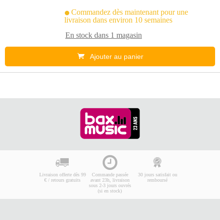
Commandez dès maintenant pour une
livraison dans environ 10 semaines
En stock dans
1 magasin
Ajouter au panier
Livraison offerte dès 99
Commande passée
30 jours satisfait ou
€ / retours gratuits
avant 23h, livraison
remboursé
sous 2-3 jours ouvrés
(si en stock)