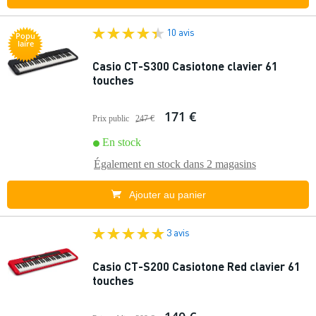
10 avis
Popu
laire
Casio CT-S300 Casiotone clavier 61
touches
171 €
Prix public
247 €
En stock
Également en stock dans
2 magasins
Ajouter au panier
3 avis
Casio CT-S200 Casiotone Red clavier 61
touches