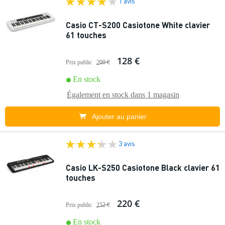
1 avis
Casio CT-S200 Casiotone White clavier
61 touches
128 €
Prix public
209 €
En stock
Également en stock dans
1 magasin
Ajouter au panier
3 avis
Casio LK-S250 Casiotone Black clavier 61
touches
220 €
Prix public
252 €
En stock