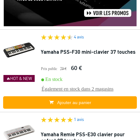
4 avis
Yamaha PSS-F30 mini-clavier 37 touches
60 €
Prix public
79 €
🔥HOT & NEW
En stock
Également en stock dans
2 magasins
Ajouter au panier
1 avis
Yamaha Remie PSS-E30 clavier pour