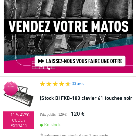
33 avis
En
Promo
(Stock B) FKB-180 clavier 61 touches noir
120 €
- 10 % AVEC
Prix public
129 €
CODE :
En stock
EXTRA10
Également en stock dans
1 magasin