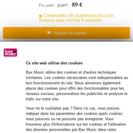
89 €
Prix public
89,60 €
Commandez dès maintenant pour une
livraison dans environ 9 semaines
Ajouter au panier
335 avis
Fazley FKB-050-P pack débutant clavier
Ce site web utilise des cookies
Basic
Bax Music utilise des cookies et d'autres techniques
similaires. Les cookies nécessaires sont indispensables au
bon fonctionnement du site. Nous aimerions également
132 €
Prix public
135,40 €
placer des cookies pour offrir des fonctionnalités pour les
réseaux sociaux, personnaliser les publicités et analyser le
Commandez dès maintenant pour une
trafic sur notre site.
livraison dans environ 9 semaines
Vous ne le souhaitez pas ? Dans ce cas, vous pouvez
Ajouter au panier
indiquer dans les paramètres des cookies quels cookies
nous pouvons ou ne pouvons pas enregistrer. Vous
trouverez plus d'informations sur les cookies et l'utilisation
317 avis
des données personnelles par Bax Music dans notre