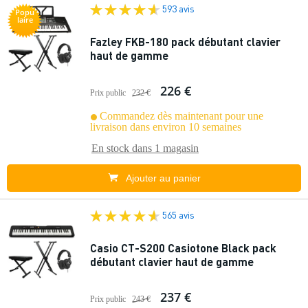
593 avis
Popu
laire
Fazley FKB-180 pack débutant clavier
haut de gamme
226 €
Prix public
232 €
Commandez dès maintenant pour une
livraison dans environ 10 semaines
En stock dans
1 magasin
Ajouter au panier
565 avis
Casio CT-S200 Casiotone Black pack
débutant clavier haut de gamme
237 €
Prix public
243 €