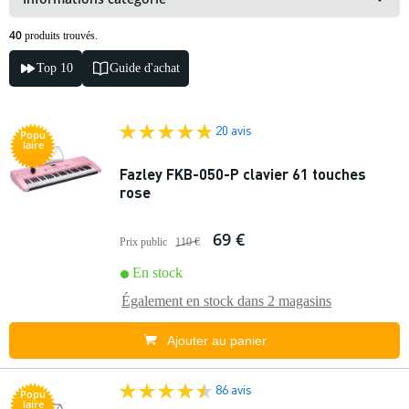
40
produits trouvés.
Top 10
Guide d'achat
20 avis
Popu
laire
Fazley FKB-050-P clavier 61 touches
rose
69 €
Prix public
110 €
En stock
Également en stock dans
2 magasins
Ajouter au panier
86 avis
Popu
laire