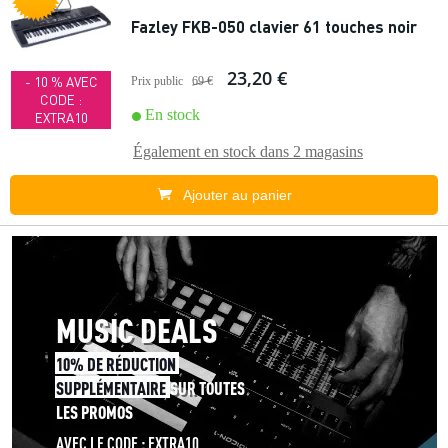
Fazley FKB-050 clavier 61 touches noir
23,20 €
- 10 % AVEC
Prix public
69 €
CODE :
En stock
EXTRA10
Également en stock dans
2 magasins
Ajouter au panier