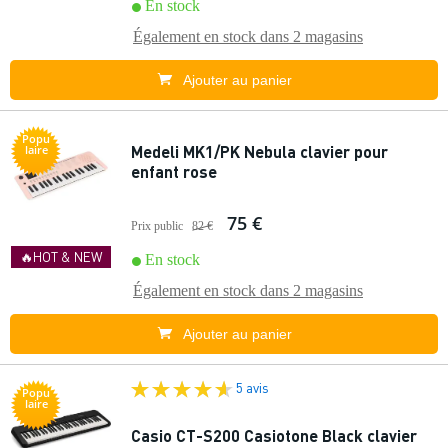
En stock
Également en stock dans
2 magasins
Ajouter au panier
Popu
Medeli MK1/PK Nebula clavier pour
laire
enfant rose
75 €
Prix public
82 €
🔥HOT & NEW
En stock
Également en stock dans
2 magasins
Ajouter au panier
5 avis
Popu
laire
Casio CT-S200 Casiotone Black clavier