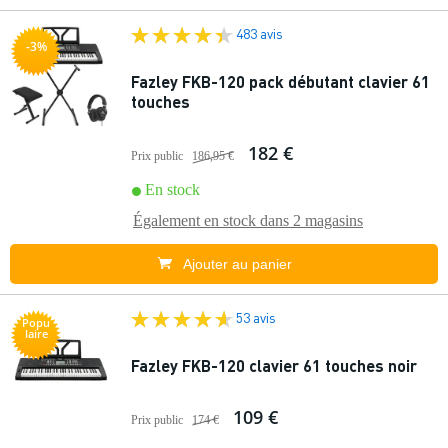
483 avis
-3%
Fazley FKB-120 pack débutant clavier 61
touches
182 €
Prix public
186,95 €
En stock
Également en stock dans
2 magasins
Ajouter au panier
53 avis
Popu
laire
Fazley FKB-120 clavier 61 touches noir
109 €
Prix public
174 €