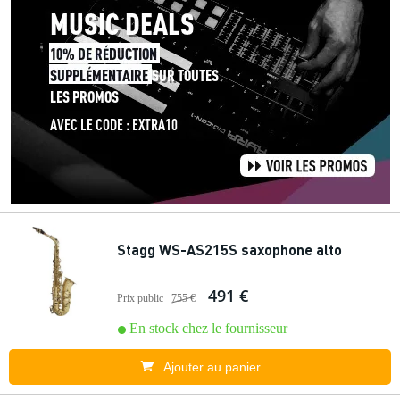
Stagg WS-AS215S saxophone alto
491 €
Prix public
755 €
En stock chez le fournisseur
Ajouter au panier