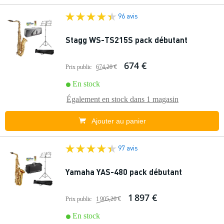
96 avis
Stagg WS-TS215S pack débutant
674 €
Prix public
674,20 €
En stock
Également en stock dans
1 magasin
Ajouter au panier
97 avis
Yamaha YAS-480 pack débutant
1 897 €
Prix public
1 905,20 €
En stock