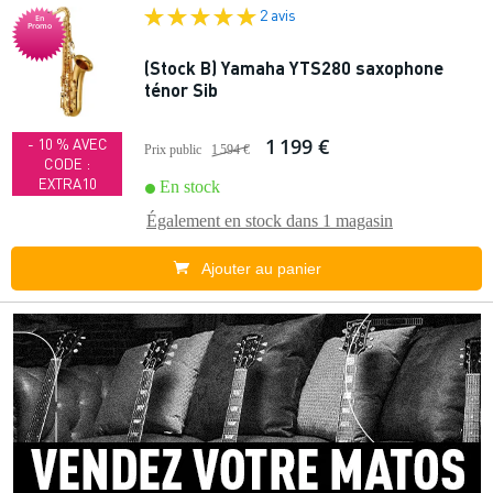
2 avis
En
Promo
(Stock B) Yamaha YTS280 saxophone
ténor Sib
1 199 €
- 10 % AVEC
Prix public
1 594 €
CODE :
EXTRA10
En stock
Également en stock dans
1 magasin
Ajouter au panier