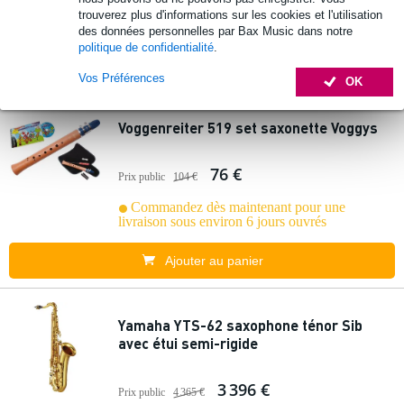
Commandez dès maintenant pour une
trouverez plus d'informations sur les cookies et l'utilisation
livraison sous environ 5 jours ouvrés
des données personnelles par Bax Music dans notre
politique de confidentialité
.
Ajouter au panier
Vos Préférences
OK
Voggenreiter 519 set saxonette Voggys
76 €
Prix public
104 €
Commandez dès maintenant pour une
livraison sous environ 6 jours ouvrés
Ajouter au panier
Yamaha YTS-62 saxophone ténor Sib
avec étui semi-rigide
3 396 €
Prix public
4 365 €