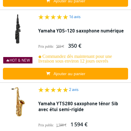
Ajouter au panier
16 avis
Yamaha YDS-120 saxophone numérique
350 €
Prix public
503 €
Commandez dès maintenant pour une
🔥HOT & NEW
livraison sous environ 12 jours ouvrés
Ajouter au panier
2 avis
Yamaha YTS280 saxophone ténor Sib
avec étui semi-rigide
1 594 €
Prix public
1 598 €