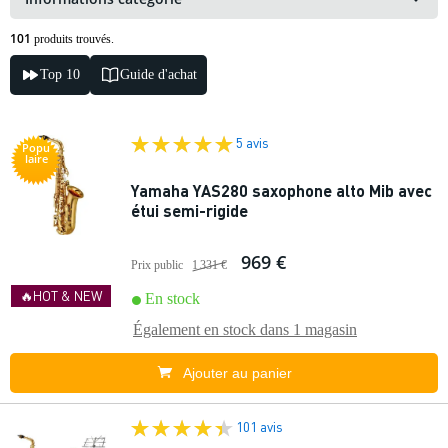
101
produits trouvés.
Top 10
Guide d'achat
5 avis
Popu
laire
Yamaha YAS280 saxophone alto Mib avec
étui semi-rigide
969 €
Prix public
1 331 €
🔥HOT & NEW
En stock
Également en stock dans
1 magasin
Ajouter au panier
101 avis