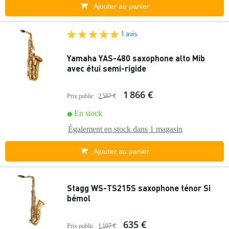
Ajouter au panier
1 avis
Yamaha YAS-480 saxophone alto Mib
avec étui semi-rigide
1 866 €
Prix public
2 587 €
En stock
Également en stock dans
1 magasin
Ajouter au panier
Stagg WS-TS215S saxophone ténor Si
bémol
635 €
Prix public
1 107 €