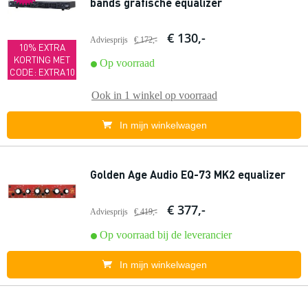
bands grafische equalizer
€ 130,-
Adviesprijs
€ 172,-
10% EXTRA
KORTING MET
Op voorraad
CODE: EXTRA10
Ook in
1 winkel
op voorraad
In mijn winkelwagen
Golden Age Audio EQ-73 MK2 equalizer
€ 377,-
Adviesprijs
€ 419,-
Op voorraad bij de leverancier
In mijn winkelwagen