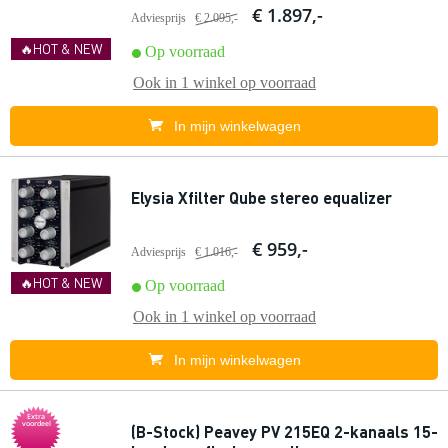
€ 1.897,-
Adviesprijs
€ 2.095,-
🔥HOT & NEW
Op voorraad
Ook in
1 winkel
op voorraad
In mijn winkelwagen
Elysia Xfilter Qube stereo equalizer
€ 959,-
Adviesprijs
€ 1.016,-
🔥HOT & NEW
Op voorraad
Ook in
1 winkel
op voorraad
In mijn winkelwagen
Extra
voordeel
(B-Stock) Peavey PV 215EQ 2-kanaals 15-