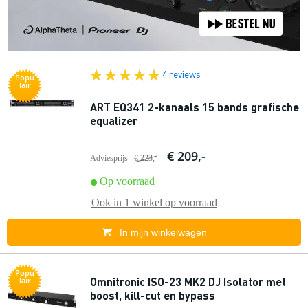
4 reviews
Popu
lair
ART EQ341 2-kanaals 15 bands grafische
equalizer
€ 209,-
Adviesprijs
€ 223,-
Op voorraad
Ook in
1 winkel
op voorraad
In mijn winkelwagen
Popu
Omnitronic ISO-23 MK2 DJ Isolator met
lair
boost, kill-cut en bypass