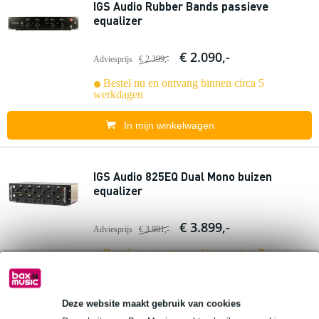
IGS Audio Rubber Bands passieve
equalizer
€ 2.090,-
Adviesprijs
€ 2.399,-
Bestel nu en ontvang binnen circa 5
werkdagen
In mijn winkelwagen
IGS Audio 825EQ Dual Mono buizen
equalizer
€ 3.899,-
Adviesprijs
€ 3.981,-
Bestel nu en ontvang binnen circa 7
werkdagen
In mijn winkelwagen
Deze website maakt gebruik van cookies