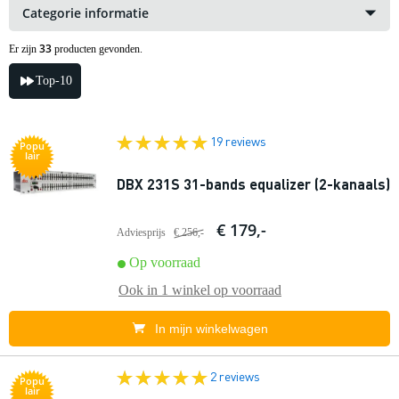
Categorie informatie
33
Er zijn
producten gevonden.
Top-10
19 reviews
Popu
lair
DBX 231S 31-bands equalizer (2-kanaals)
€ 179,-
Adviesprijs
€ 256,-
Op voorraad
Ook in
1 winkel
op voorraad
In mijn winkelwagen
2 reviews
Popu
lair