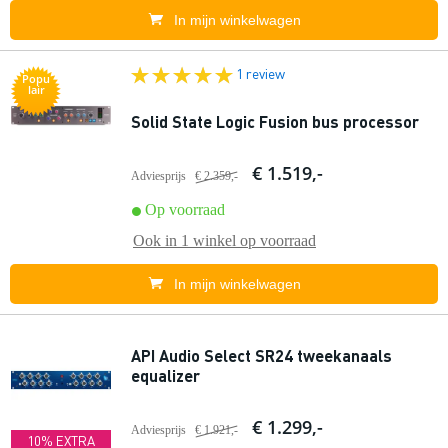
In mijn winkelwagen
1 review
Popu
lair
Solid State Logic Fusion bus processor
€ 1.519,-
Adviesprijs
€ 2.359,-
Op voorraad
Ook in
1 winkel
op voorraad
In mijn winkelwagen
API Audio Select SR24 tweekanaals
equalizer
€ 1.299,-
Adviesprijs
€ 1.921,-
10% EXTRA