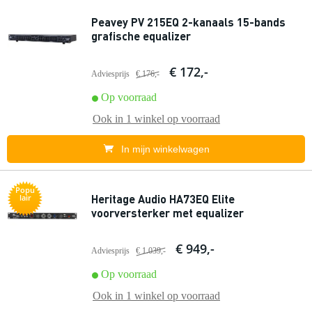
Peavey PV 215EQ 2-kanaals 15-bands
grafische equalizer
€ 172,-
Adviesprijs
€ 176,-
Op voorraad
Ook in
1 winkel
op voorraad
In mijn winkelwagen
Popu
Heritage Audio HA73EQ Elite
lair
voorversterker met equalizer
€ 949,-
Adviesprijs
€ 1.039,-
Op voorraad
Ook in
1 winkel
op voorraad