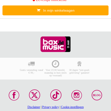
In mijn winkelwagen
Gratis verzending vanaf
Voor 23:00 besteld,
30 dagen "niet-goed-
€ 99,-
maandag in huis (mits
geld-terug" garantie!
op voorraad)
BLOG
Disclaimer
|
Privacy policy
|
Cookie-instellingen