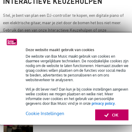
INTERACTIEVE KEUZEHULPEN
Stel, je bent van plan een DJ-controller te kopen, een digitale piano of
een elektrische gitaar, maar je ziet door de bomen het bos niet meer.
Gebruik dan een van onze
Interactieve Keuzehulpen of onze
Adviespagina's met veelgestelde vragen
. Binnen 5 minuten vind je het
artikel dat het beste past bij jouw smaak, niveau en situatie.
Deze website maakt gebruik van cookies
De website van Bax Music maakt gebruik van cookies en
WIJ ZOEKEN JOU!
daarmee vergelijkbare technieken. De noodzakelijke cookies zijn
nodig om de website te laten functioneren. Hiernaast zouden we
graag cookies willen plaatsen om de functies voor social media
te bieden, advertenties te personaliseren en om ons
Muzikale gastbloggers gezocht
- Deel je kennis met
websiteverkeer te analyseren.
de Bax Music community.
Wil je dit liever niet? Dan kun je bij cookie instellingen aangeven
welke cookies we mogen plaatsen en welke niet. Meer
informatie over cookies en het gebruik van persoonlijke
gegevens door Bax Music vind je in onze
privacy policy
.
Video-reviewers gezocht
- Je kans om als muziek-
Cookie Instellingen
OK
expert professionele reviews te maken.