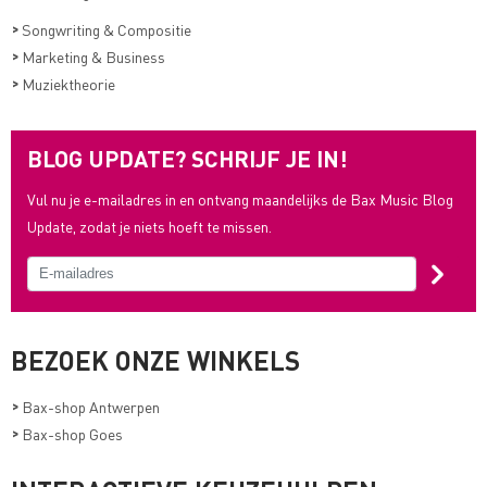
>
Songwriting & Compositie
>
Marketing & Business
>
Muziektheorie
BLOG UPDATE? SCHRIJF JE IN!
Vul nu je e-mailadres in en ontvang maandelijks de Bax Music Blog
Update, zodat je niets hoeft te missen.
BEZOEK ONZE WINKELS
>
Bax-shop Antwerpen
>
Bax-shop Goes