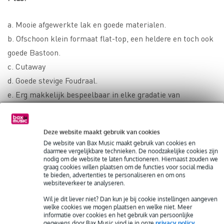
a. Mooie afgewerkte lak en goede materialen.
b. Ofschoon klein formaat flat-top, een heldere en toch ook
goede Bastoon.
c. Cutaway
d. Goede stevige Foudraal.
e. Erg makkelijk bespeelbaar in elke gradatie van
speeltechniek.
Deze website maakt gebruik van cookies
Min:
De website van Bax Music maakt gebruik van cookies en
daarmee vergelijkbare technieken. De noodzakelijke cookies zijn
nodig om de website te laten functioneren. Hiernaast zouden we
1. Fretdraad hier en daar niet goed afgevlakt langs de hals.
graag cookies willen plaatsen om de functies voor social media
Heeft bij enkele wat scherpe puntjes.
te bieden, advertenties te personaliseren en om ons
websiteverkeer te analyseren.
2. Geen slagplaat.
Wil je dit liever niet? Dan kun je bij cookie instellingen aangeven
welke cookies we mogen plaatsen en welke niet. Meer
Een aanrader dus.
informatie over cookies en het gebruik van persoonlijke
gegevens door Bax Music vind je in onze
privacy policy
.