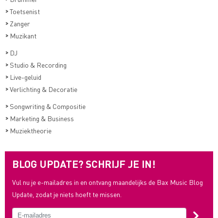
>
Toetsenist
>
Zanger
>
Muzikant
>
DJ
>
Studio & Recording
>
Live-geluid
>
Verlichting & Decoratie
>
Songwriting & Compositie
>
Marketing & Business
>
Muziektheorie
BLOG UPDATE? SCHRIJF JE IN!
Vul nu je e-mailadres in en ontvang maandelijks de Bax Music Blog
Update, zodat je niets hoeft te missen.