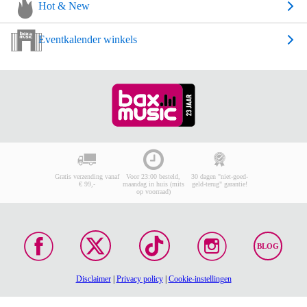
Hot & New
Eventkalender winkels
Gratis verzending vanaf
Voor 23:00 besteld,
30 dagen "niet-goed-
€ 99,-
maandag in huis (mits
geld-terug" garantie!
op voorraad)
BLOG
Disclaimer
|
Privacy policy
|
Cookie-instellingen