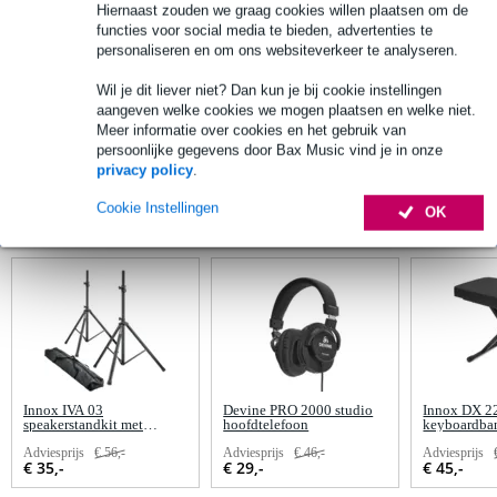
Hiernaast zouden we graag cookies willen plaatsen om de
Flightcases & Bags
functies voor social media te bieden, advertenties te
personaliseren en om ons websiteverkeer te analyseren.
Multimedia & Elektronica
Wil je dit liever niet? Dan kun je bij cookie instellingen
aangeven welke cookies we mogen plaatsen en welke niet.
RECENT BEKEKEN ARTIKELEN
Meer informatie over cookies en het gebruik van
persoonlijke gegevens door Bax Music vind je in onze
privacy policy
.
Cookie Instellingen
OK
AANBEVOLEN VOOR JOU
Innox IVA 03
Devine PRO 2000 studio
Innox DX 2
speakerstandkit met
hoofdtelefoon
keyboardba
draagtas (2 stuks)
Adviesprijs
€ 56,-
Adviesprijs
€ 46,-
Adviesprijs
€ 35,-
€ 29,-
€ 45,-