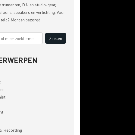
strumenten, DJ- en studio-gear,
efoons, speakers en verlichting. Voor
steld? Morgen bezorgd!
ERWERPEN
t
t
er
ist
nt
& Recording