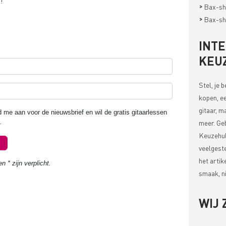
!
>
Bax-sh
>
Bax-sh
INT
KEU
Stel, je 
kopen, ee
gitaar, m
meer. Ge
Keuzehul
veelgest
het artik
smaak, ni
WIJ 