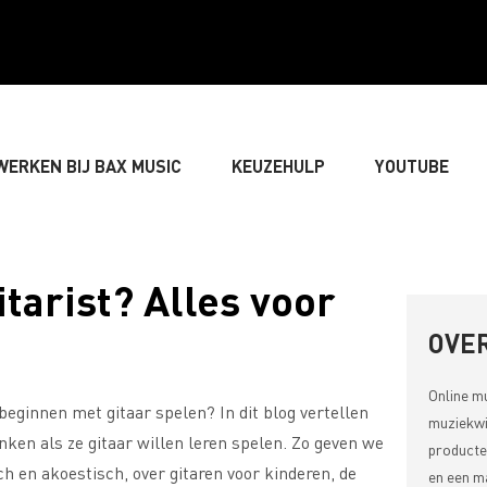
WERKEN BIJ BAX MUSIC
KEUZEHULP
YOUTUBE
GITARIST
» BASSIST
» DRUMMER
» TOETSEN
tarist? Alles voor
LIVE-GELUID
» VERLICHTING & DECORATIE
» SONGW
OVER
Online m
beginnen met gitaar spelen? In dit blog vertellen
» MUZIEKTHEORIE
muziekwi
en als ze gitaar willen leren spelen. Zo geven we
producte
ch en akoestisch, over gitaren voor kinderen, de
en een ma