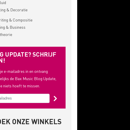
luid
ting & Decoratie
ting & Compositie
ing & Business
theorie
G UPDATE? SCHRIJF
N!
 je e-mailadres in en ontvang
lijks de Bax Music Blog Update,
je niets hoeft te missen.
OEK ONZE WINKELS