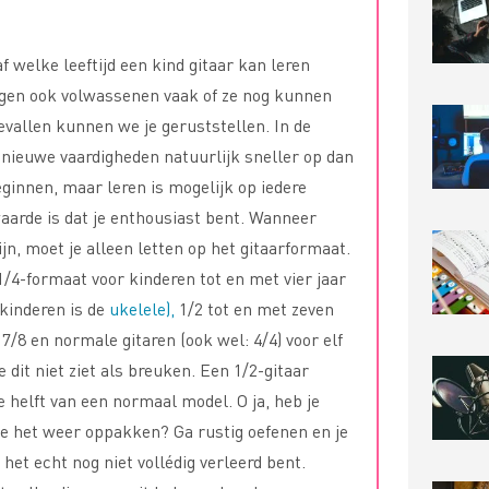
f welke leeftijd een kind gitaar kan leren
agen ook volwassenen vaak of ze nog kunnen
evallen kunnen we je geruststellen. In de
nieuwe vaardigheden natuurlijk sneller op dan
eginnen, maar leren is mogelijk op iedere
waarde is dat je enthousiast bent. Wanneer
ijn, moet je alleen letten op het gitaarformaat.
1/4-formaat voor kinderen tot en met vier jaar
 kinderen is de
ukelele),
1/2 tot en met zeven
n 7/8 en normale gitaren (ook wel: 4/4) voor elf
 dit niet ziet als breuken. Een 1/2-gitaar
 de helft van een normaal model. O ja, heb je
 je het weer oppakken? Ga rustig oefenen en je
 het echt nog niet vollédig verleerd bent.