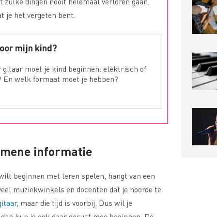
 zulke dingen nooit helemaal verloren gaan,
t je het vergeten bent.
voor mijn kind?
 gitaar moet je kind beginnen: elektrisch of
? En welk formaat moet je hebben?
emene informatie
e wilt beginnen met leren spelen, hangt van een
veel muziekwinkels en docenten dat je hoorde te
itaar
, maar die tijd is voorbij. Dus wil je
 dan kun je ook daar gerust mee beginnen. De