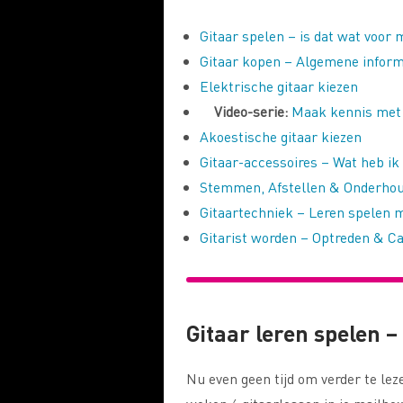
Gitaar spelen – is dat wat voor 
Gitaar kopen – Algemene inform
Elektrische gitaar kiezen
Video-serie:
Maak kennis met d
Akoestische gitaar kiezen
Gitaar-accessoires – Wat heb ik
Stemmen, Afstellen & Onderho
Gitaartechniek – Leren spelen m
Gitarist worden – Optreden & Ca
Gitaar leren spelen 
Nu even geen tijd om verder te lez