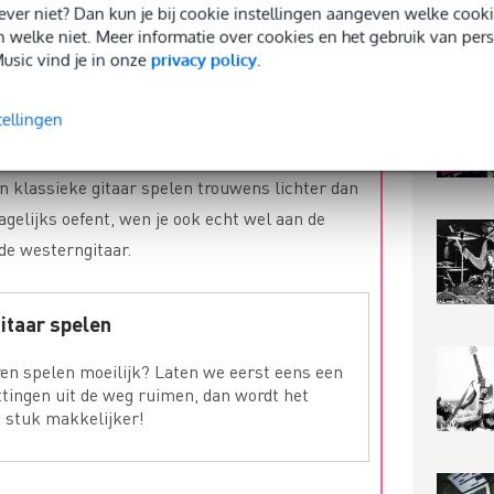
r dat is niet helemaal de juiste vraag. Je kunt
 liever niet? Dan kun je bij cookie instellingen aangeven welke co
ilijk of makkelijk is om mee te
beginnen
. Gitaar
n welke niet. Meer informatie over cookies en het gebruik van per
usic vind je in onze
privacy policy
.
 eenvoudiger dan bijvoorbeeld viool, omdat je
mooie klank te leren maken. Aan de andere
tellingen
n dan piano of keyboard, aangezien je bij gitaar
g hebt om de verschillende tonen te kunnen
n klassieke gitaar spelen trouwens lichter dan
agelijks oefent, wen je ook echt wel aan de
de westerngitaar.
gitaar spelen
eren spelen moeilijk? Laten we eerst eens een
tingen uit de weg ruimen, dan wordt het
 stuk makkelijker!