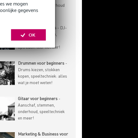
okies we mogen
speeltechniek, onderhoud
soonlijke gegevens
en meer!
DJ'en voor beginners
- DJ-
techniek, gear kiezen,
OK
muziek verzamelen,
optreden: leer het hier!
Drummen voor beginners
-
Drums kiezen, stokken
kopen, speeltechniek: alles
wat je moet weten!
Gitaar voor beginners
-
Aanschaf, stemmen,
onderhoud, speeltechniek
en meer!
Marketing & Business voor