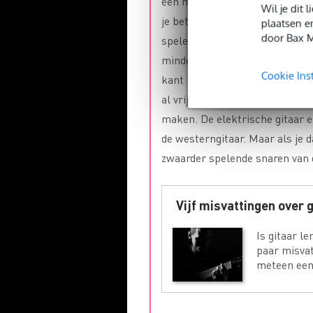
een moeilijk instrument is. Maa
Wil je dit
je beter afvragen of gitaar moe
plaatsen e
door Bax M
spelen is in het begin namelijk
minder tijd nodig hebt om een 
Cookie Ins
kant kan het iets moeilijker zij
al vrij snel beide handen nodi
maken. De elektrische gitaar e
de westerngitaar. Maar als je d
zwaarder spelende snaren van 
Vijf misvattingen over 
Is gitaar l
paar misvat
meteen een