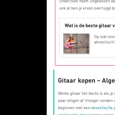
Onderzoek heeft uitgewezen dat
ook al ben je ervan overtuigd da
Wat is de beste gitaar 
Op wat voor
akoestisch
Gitaar kopen – Alg
Welke gitaar het beste is als j
paar dingen af. Vroeger vonden 
beginnen met een
akoestische g
elektrische gitaar
leren spelen,