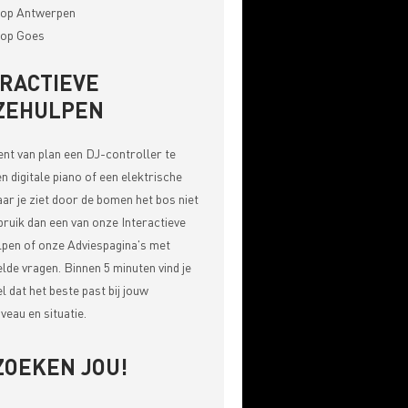
op Antwerpen
op Goes
ERACTIEVE
ZEHULPEN
bent van plan een DJ-controller te
n digitale piano of een elektrische
aar je ziet door de bomen het bos niet
bruik dan een van onze
Interactieve
pen of onze Adviespagina's met
elde vragen
. Binnen 5 minuten vind je
el dat het beste past bij jouw
veau en situatie.
ZOEKEN JOU!