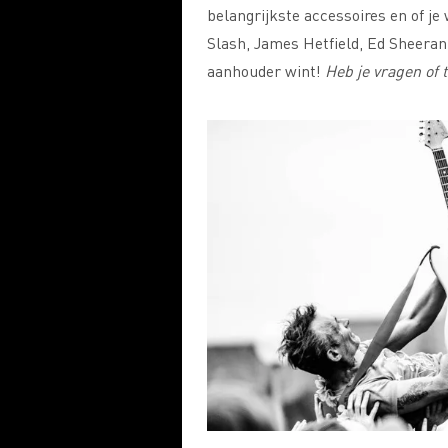
belangrijkste accessoires en of je 
Slash, James Hetfield, Ed Sheeran
aanhouder wint!
Heb je vragen of t