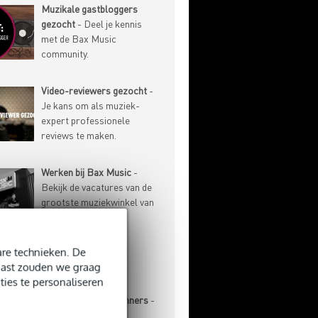
Muzikale gastbloggers
gezocht
- Deel je kennis
met de Bax Music
community.
Video-reviewers gezocht
-
Je kans om als muziek-
expert professionele
reviews te maken.
Werken bij Bax Music
-
Bekijk de vacatures van de
grootste muziekwinkel van
de Benelux.
re technieken. De
-ARTIKELEN
naast zouden we graag
ties te personaliseren
Basgitaar voor beginners
-
Aanschaf, stemmen,