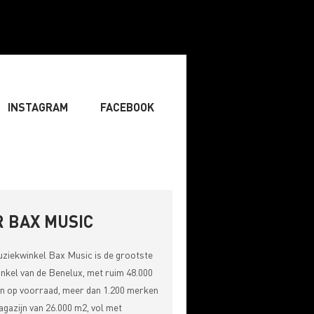
INSTAGRAM
FACEBOOK
IST
» ZANGER
» DJ
RITING & COMPOSITIE
 BAX MUSIC
uziekwinkel
Bax Music
is de grootste
nkel van de Benelux, met ruim 48.000
n op voorraad, meer dan 1.200 merken
gazijn van 26.000 m2, vol met