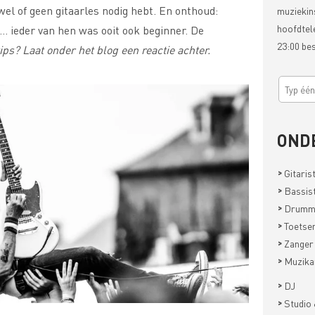
wel of geen gitaarles nodig hebt.
En onthoud:
muziekin
hoofdtel
… ieder van hen was ooit ook beginner. De
23:00 be
ips? Laat onder het blog een reactie achter.
OND
>
Gitaris
>
Bassis
>
Drumm
>
Toetsen
>
Zanger
>
Muzika
>
DJ
>
Studio 