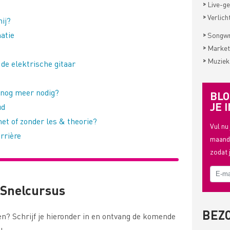
>
Live-ge
>
Verlich
mij?
atie
>
Songwri
>
Market
>
Muziek
e elektrische gitaar
 nog meer nodig?
BLO
JE I
ud
et of zonder les & theorie?
Vul nu
rrière
maande
zodat 
– Snelcursus
BEZ
en? Schrijf je hieronder in en ontvang de komende