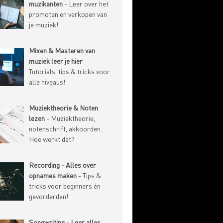
muzikanten
- Leer over het
promoten en verkopen van
je muziek!
Mixen & Masteren van
muziek leer je hier
-
Tutorials, tips & tricks voor
alle niveaus!
Muziektheorie & Noten
lezen
- Muziektheorie,
notenschrift, akkoorden...
Hoe werkt dat?
Recording - Alles over
opnames maken
- Tips &
tricks voor beginners én
gevorderden!
Songwriting - Leer alles