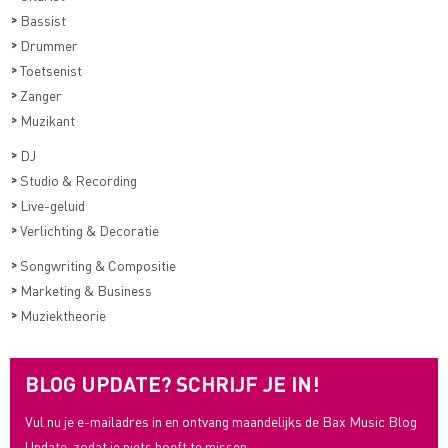
>
Bassist
>
Drummer
>
Toetsenist
>
Zanger
>
Muzikant
>
DJ
>
Studio & Recording
>
Live-geluid
>
Verlichting & Decoratie
>
Songwriting & Compositie
>
Marketing & Business
>
Muziektheorie
BLOG UPDATE? SCHRIJF JE IN!
Vul nu je e-mailadres in en ontvang maandelijks de Bax Music Blog
Update, zodat je niets hoeft te missen.