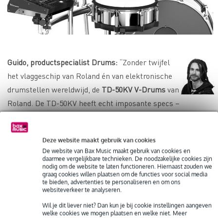
Guido, productspecialist Drums:
“Zonder twijfel
het vlaggeschip van Roland én van elektronische
drumstellen wereldwijd, de
TD-50KV V-Drums
van
Roland. De TD-50KV heeft echt imposante specs –
een normale maat snare die het herkent als je rim clicks
speelt, en de snare pad en ride pad hebben USB in plaats
Deze website maakt gebruik van cookies
van jack. De geluiden zijn deels opgenomen in Abbey Road
De website van Bax Music maakt gebruik van cookies en
Studio’s én je kunt je eigen geluiden erin laden.”
daarmee vergelijkbare technieken. De noodzakelijke cookies zijn
nodig om de website te laten functioneren. Hiernaast zouden we
graag cookies willen plaatsen om de functies voor social media
Wat was jouw favoriete productrelease van 2016? Laat het
te bieden, advertenties te personaliseren en om ons
websiteverkeer te analyseren.
ons hieronder weten!
Wil je dit liever niet? Dan kun je bij cookie instellingen aangeven
welke cookies we mogen plaatsen en welke niet. Meer