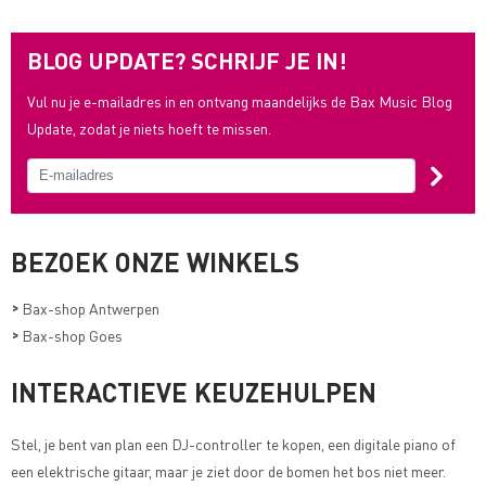
BLOG UPDATE? SCHRIJF JE IN!
Vul nu je e-mailadres in en ontvang maandelijks de Bax Music Blog
Update, zodat je niets hoeft te missen.
BEZOEK ONZE WINKELS
>
Bax-shop Antwerpen
>
Bax-shop Goes
INTERACTIEVE KEUZEHULPEN
Stel, je bent van plan een DJ-controller te kopen, een digitale piano of
een elektrische gitaar, maar je ziet door de bomen het bos niet meer.