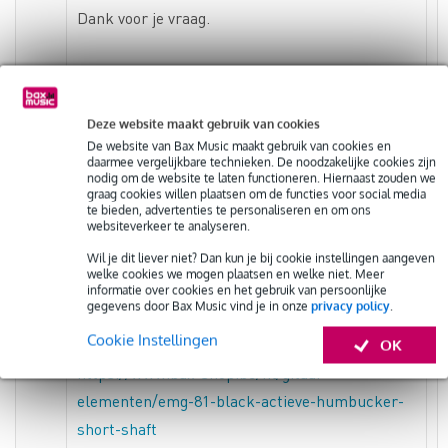
Dank voor je vraag.
Hetfield gebruikt al best lang actieve
elementen van EMG. Deze reageren doorgaans
Deze website maakt gebruik van cookies
toch een stuk anders dan de passieve stock
De website van Bax Music maakt gebruik van cookies en
humbuckers in een Epi. Wellicht dat hij in deze
daarmee vergelijkbare technieken. De noodzakelijke cookies zijn
nodig om de website te laten functioneren. Hiernaast zouden we
pickups dé sleutel tot dit geluid vindt. Vroeger
graag cookies willen plaatsen om de functies voor social media
gebruikte Hetfield een 81 bij de brug en een 60
te bieden, advertenties te personaliseren en om ons
websiteverkeer te analyseren.
in de halspositie, maar tegenwoordig heeft hij
Wil je dit liever niet? Dan kun je bij cookie instellingen aangeven
zijn eigen ‘Het Set’.
welke cookies we mogen plaatsen en welke niet. Meer
informatie over cookies en het gebruik van persoonlijke
gegevens door Bax Music vind je in onze
privacy policy
.
In ons assortiment vind je het volgende:
Cookie Instellingen
OK
https://www.bax-shop.be/nl/gitaar-
elementen/emg-81-black-actieve-humbucker-
short-shaft