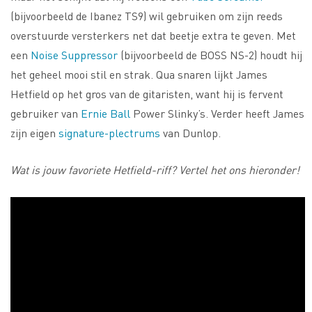
(bijvoorbeeld de Ibanez TS9) wil gebruiken om zijn reeds
overstuurde versterkers net dat beetje extra te geven. Met
een
Noise Suppressor
(bijvoorbeeld de BOSS NS-2) houdt hij
het geheel mooi stil en strak. Qua snaren lijkt James
Hetfield op het gros van de gitaristen, want hij is fervent
gebruiker van
Ernie Ball
Power Slinky’s. Verder heeft James
zijn eigen
signature-plectrums
van Dunlop.
Wat is jouw favoriete Hetfield-riff? Vertel het ons hieronder!