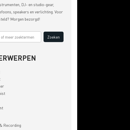
strumenten, DJ- en studio-gear,
efoons, speakers en verlichting. Voor
steld? Morgen bezorgd!
ERWERPEN
t
t
er
ist
nt
& Recording