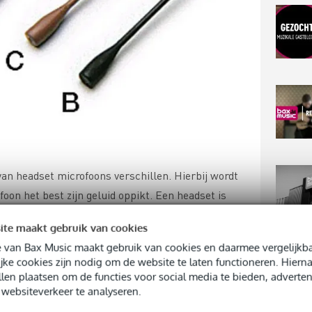
van headset microfoons verschillen. Hierbij wordt
foon het best zijn geluid oppikt. Een headset is
ekent dat het geluid van alle kanten even hard
ite maakt gebruik van cookies
kteristieken zijn naast omni-directioneel cardioïde
 van Bax Music maakt gebruik van cookies en daarmee vergelijkba
TOP
de en hypercardioïde.
jke cookies zijn nodig om de website te laten functioneren. Hier
llen plaatsen om de functies voor social media te bieden, adverten
websiteverkeer te analyseren.
 combinatie van een aantal codes voor het