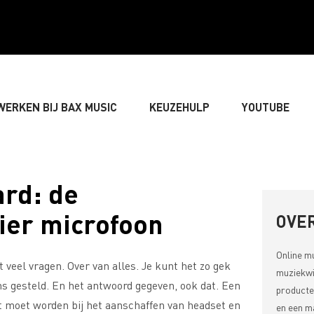
WERKEN BIJ BAX MUSIC
KEUZEHULP
YOUTUBE
GITARIST
» BASSIST
» DRUMMER
» TOETSEN
ard: de
ier microfoon
LIVE-GELUID
» VERLICHTING & DECORATIE
» SONGW
OVER
Online m
 veel vragen. Over van alles. Je kunt het zo gek
» MUZIEKTHEORIE
muziekwi
ens gesteld. En het antwoord gegeven, ook dat. Een
producte
et moet worden bij het aanschaffen van headset en
en een ma