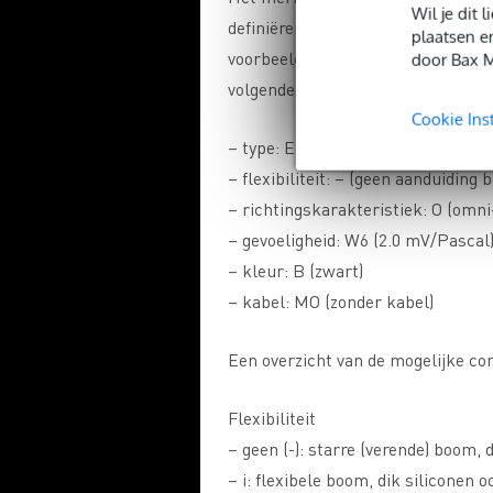
Wil je dit
definiëren van zijn producten. W
plaatsen e
voorbeeld. Deze heeft als configu
door Bax M
volgende delen:
Cookie Ins
– type: E6
– flexibiliteit: – (geen aanduiding 
– richtingskarakteristiek: O (omni
– gevoeligheid: W6 (2.0 mV/Pascal
– kleur: B (zwart)
– kabel: MO (zonder kabel)
Een overzicht van de mogelijke con
Flexibiliteit
– geen (-): starre (verende) boom,
– i: flexibele boom, dik siliconen 