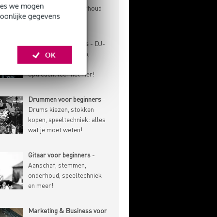
okies we mogen
speeltechniek, onderhoud
soonlijke gegevens
en meer!
DJ'en voor beginners
- DJ-
techniek, gear kiezen,
OK
muziek verzamelen,
optreden: leer het hier!
Drummen voor beginners
-
Drums kiezen, stokken
kopen, speeltechniek: alles
wat je moet weten!
Gitaar voor beginners
-
Aanschaf, stemmen,
onderhoud, speeltechniek
en meer!
Marketing & Business voor