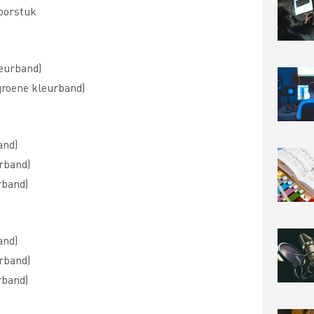
 oorstuk
leurband)
 groene kleurband)
and)
rband)
rband)
and)
rband)
rband)