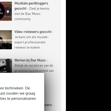
Muzikale gastbloggers
gezocht
- Deel je kennis
met de Bax Music
community.
Video-reviewers gezocht
-
Je kans om als muziek-
expert professionele
reviews te maken.
Werken bij Bax Music
-
Bekijk de vacatures van de
grootste muziekwinkel van
de Benelux.
re technieken. De
-ARTIKELEN
naast zouden we graag
ties te personaliseren
Basgitaar voor beginners
-
Aanschaf, stemmen,