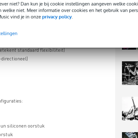
 liever niet? Dan kun je bij cookie instellingen aangeven welke co
e nemen een zwarte
Countryman E6 Headset
als
n welke niet. Meer informatie over cookies en het gebruik van per
ratie E6OW6BMO, een code die is opgedeeld uit de
usic vind je in onze
privacy policy
.
tellingen
betekent standaard flexibiliteit)
-directioneel)
)
figuraties:
 dun siliconen oorstuk
oorstuk