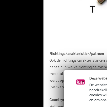
Richtingskarakteristiek/patroon
Ook de richtingskarakteristieken 
bepaald in welke richting de micro
meestal omni-directioneel, wat bet
Deze webs
wordt opgepikt. Verschillende kara
De website
(nierkarakteristiek), supercardioï
noodzakeli
cookies wi
Countryman
en om ons 
Het merk Countryman gebruikt een