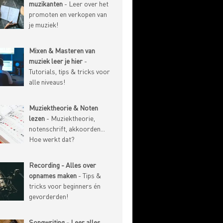
muzikanten
- Leer over het
promoten en verkopen van
je muziek!
Mixen & Masteren van
muziek leer je hier
-
Tutorials, tips & tricks voor
alle niveaus!
Muziektheorie & Noten
lezen
- Muziektheorie,
notenschrift, akkoorden...
Hoe werkt dat?
Recording - Alles over
opnames maken
- Tips &
tricks voor beginners én
gevorderden!
Songwriting - Leer alles