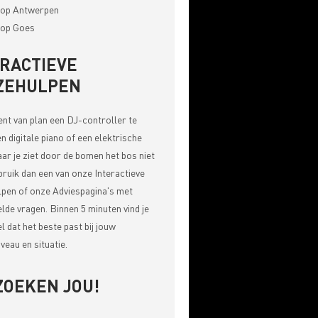
op Antwerpen
op Goes
ERACTIEVE
ZEHULPEN
bent van plan een DJ-controller te
n digitale piano of een elektrische
aar je ziet door de bomen het bos niet
bruik dan een van onze
Interactieve
pen of onze Adviespagina's met
elde vragen
. Binnen 5 minuten vind je
el dat het beste past bij jouw
veau en situatie.
ZOEKEN JOU!