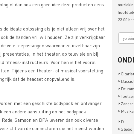
-blog.nl dan ook een goed idee deze producten eens
muziekin
hoofdtel
23:00 be
 de ideale oplossing als je niet alleen vrij over het
ok de handen vrij wil houden. Ze zijn verkrijgbaar
de vele toepassingen waarvoor ze inzetbaar zijn.
j presentaties, in het theater, op televisie en bij
OND
ld fitness-instructeurs. Voor hen is het vooral
zitten. Tijdens een theater- of musical voorstelling
>
Gitaris
angrijk dat de headset onopvallend is.
>
Bassis
>
Drumm
>
Toetsen
orden met een geschikte bodypack en ontvanger.
>
Zanger
>
erk een andere aansluiting op het bodypack
Muzika
 Røde, Samson en DPA leveren dan ook diverse
>
DJ
verzicht van de connectoren die het meest worden
>
Studio 