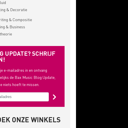
luid
ting & Decoratie
ting & Compositie
ing & Business
theorie
G UPDATE? SCHRIJF
N!
 je e-mailadres in en ontvang
lijks de Bax Music Blog Update,
je niets hoeft te missen.
OEK ONZE WINKELS