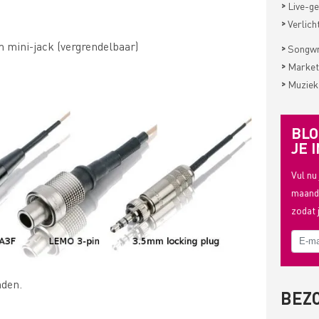
>
Live-ge
>
Verlich
 mini-jack (vergrendelbaar)
>
Songwri
>
Market
>
Muziek
BLO
JE I
Vul nu
maande
zodat 
nden.
BEZ