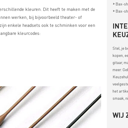
>
Bax-sh
verschillende kleuren. Dit heeft te maken met de
>
Bax-sh
nen werken, bij bijvoorbeeld theater- of
INT
zijn enkele headsets ook te schminken voor een
 gangbare kleurcodes:
KEU
Stel, je 
kopen, ee
gitaar, m
meer. Ge
Keuzehul
veelgest
het artik
smaak, ni
WIJ 