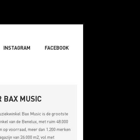
INSTAGRAM
FACEBOOK
IST
» ZANGER
» DJ
RITING & COMPOSITIE
 BAX MUSIC
uziekwinkel
Bax Music
is de grootste
nkel van de Benelux, met ruim 48.000
n op voorraad, meer dan 1.200 merken
gazijn van 26.000 m2, vol met