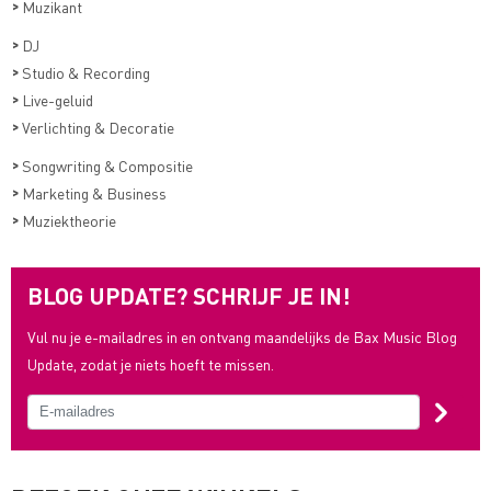
>
Muzikant
>
DJ
>
Studio & Recording
>
Live-geluid
>
Verlichting & Decoratie
>
Songwriting & Compositie
>
Marketing & Business
>
Muziektheorie
BLOG UPDATE? SCHRIJF JE IN!
Vul nu je e-mailadres in en ontvang maandelijks de Bax Music Blog
Update, zodat je niets hoeft te missen.