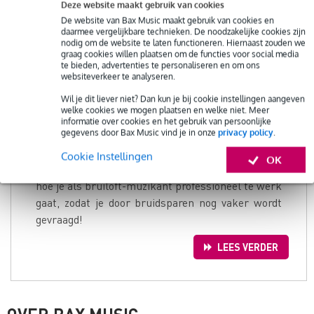
muzikant weleens door
Deze website maakt gebruik van cookies
een familielid of vriend
De website van Bax Music maakt gebruik van cookies en
daarmee vergelijkbare technieken. De noodzakelijke cookies zijn
gevraagd om live muziek
nodig om de website te laten functioneren. Hiernaast zouden we
te verzorgen tijdens een
graag cookies willen plaatsen om de functies voor social media
te bieden, advertenties te personaliseren en om ons
huwelijk. En wie weet
websiteverkeer te analyseren.
was dit zo’n succes dat je hebt besloten dit
Wil je dit liever niet? Dan kun je bij cookie instellingen aangeven
professioneel aan te gaan pakken. Aangezien
welke cookies we mogen plaatsen en welke niet. Meer
steeds meer bruidsparen voor live muziek kiezen
informatie over cookies en het gebruik van persoonlijke
gegevens door Bax Music vind je in onze
privacy policy
.
tijdens het ja-woord, kan je tijdens het
trouwseizoen veel geboekt worden. Gastblogger
Cookie Instellingen
OK
Kevin Okkema, van Wedding Tunes, geeft je tips
hoe je als bruiloft-muzikant professioneel te werk
gaat, zodat je door bruidsparen nog vaker wordt
gevraagd!
LEES VERDER