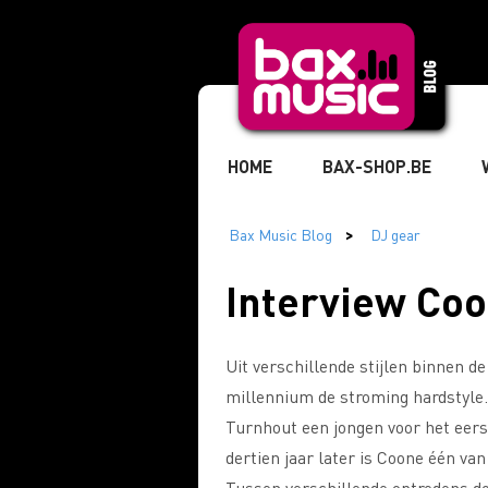
HOME
BAX-SHOP.BE
TIKTOK
MUZIKANT
» 
Interview Coo
» STUDIO & RECORDING
» 
Uit verschillende stijlen binnen d
millennium de stroming hardstyle. 
» MARKETING & BUSINESS
Turnhout een jongen voor het eer
dertien jaar later is Coone één v
Tussen verschillende optredens d