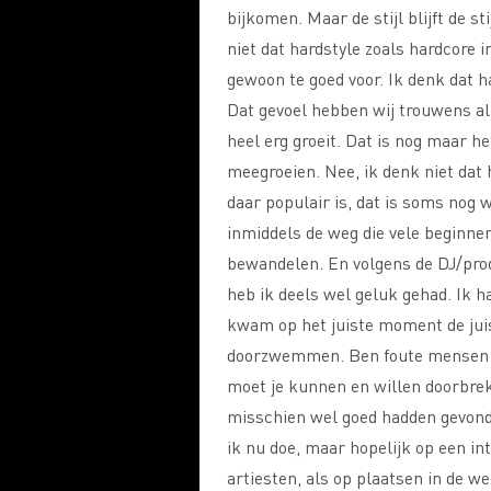
bijkomen. Maar de stijl blijft de s
niet dat hardstyle zoals hardcore i
gewoon te goed voor. Ik denk dat har
Dat gevoel hebben wij trouwens all
heel erg groeit. Dat is nog maar he
meegroeien. Nee, ik denk niet dat 
daar populair is, dat is soms nog
inmiddels de weg die vele beginne
bewandelen. En volgens de DJ/produc
heb ik deels wel geluk gehad. Ik h
kwam op het juiste moment de jui
doorzwemmen. Ben foute mensen te
moet je kunnen en willen doorbrek
misschien wel goed hadden gevonde
ik nu doe, maar hopelijk op een in
artiesten, als op plaatsen in de we