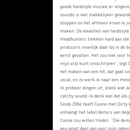
goede hardstyle muziek er volgens
sounds is wel makkelijker geworden
stoppen en het afmixen ervan is ju
maken. De kwaliteit van hardstyle
Headhunterz trekken hard aan die 
producers moeilijk daar bij in de 
eerst gevallen. Het zou niet voor he
mijn stijl kunt omschrijven”, legt 
het maken van een hit, dat gaat on
vocal, en zo werk ik naar een melod
Ik probeer dingen uit, steek wat 
catchy sound. Ik denk wel dat als j
Sinds 2006 heeft Coone met Dirty 
ontvangt het label demo’s van beg
Coone zou willen treden. “Die demo
een groot deel van voor mijn reken