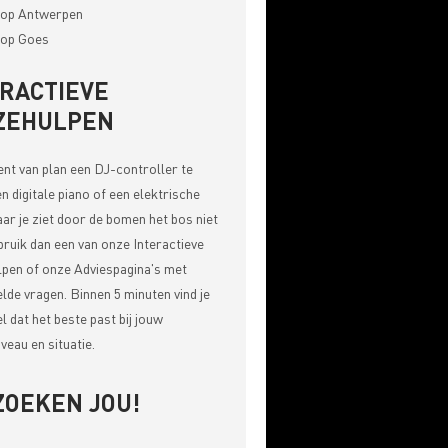
op Antwerpen
op Goes
ERACTIEVE
ZEHULPEN
bent van plan een DJ-controller te
n digitale piano of een elektrische
aar je ziet door de bomen het bos niet
bruik dan een van onze
Interactieve
pen of onze Adviespagina's met
elde vragen
. Binnen 5 minuten vind je
el dat het beste past bij jouw
veau en situatie.
ZOEKEN JOU!