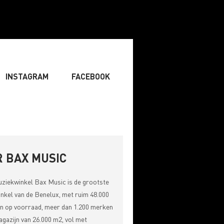
INSTAGRAM
FACEBOOK
IST
» ZANGER
» DJ
RITING & COMPOSITIE
 BAX MUSIC
uziekwinkel
Bax Music
is de grootste
nkel van de Benelux, met ruim 48.000
n op voorraad, meer dan 1.200 merken
gazijn van 26.000 m2, vol met