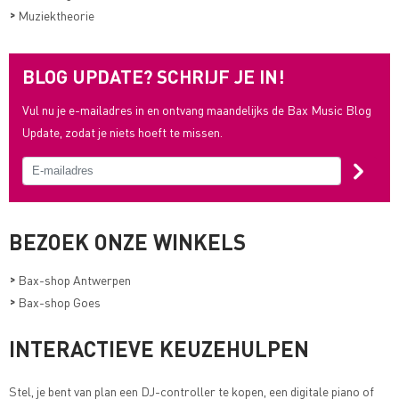
>
Muziektheorie
BLOG UPDATE? SCHRIJF JE IN!
Vul nu je e-mailadres in en ontvang maandelijks de Bax Music Blog
Update, zodat je niets hoeft te missen.
BEZOEK ONZE WINKELS
>
Bax-shop Antwerpen
>
Bax-shop Goes
INTERACTIEVE KEUZEHULPEN
Stel, je bent van plan een DJ-controller te kopen, een digitale piano of