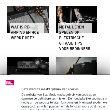
WAT IS RE-
METAL LEREN
AMPING EN HOE
SPELEN OP
WERKT HET?
ELEKTRISCHE
GITAAR: TIPS
VOOR BEGINNERS
WAT IS EEN
7 REDENEN
LOADBOX EN HOE
WAAROM JE EEN
GEBRUIK JE
KATANA-100 MKII
Deze website maakt gebruik van cookies
DEZE?
BOVEN EEN
De website van Bax Music maakt gebruik van cookies en
daarmee vergelijkbare technieken. De noodzakelijke cookies zijn
KATANA-50 MKII
nodig om de website te laten functioneren. Hiernaast zouden we
KIEST (EN 3
graag cookies willen plaatsen om de functies voor social media