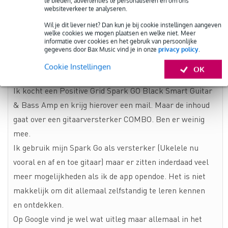
REDENEN BOVEN
te bieden, advertenties te personaliseren en om ons
websiteverkeer te analyseren.
EEN KATANA-
50MKII EX)
Wil je dit liever niet? Dan kun je bij cookie instellingen aangeven
2 REACTIES
welke cookies we mogen plaatsen en welke niet. Meer
informatie over cookies en het gebruik van persoonlijke
gegevens door Bax Music vind je in onze
privacy policy
.
CLEMENT
Cookie Instellingen
20 januari 2025 om 18:31
OK
Ik kocht een Positive Grid Spark GO Black Smart Guitar
& Bass Amp en krijg hierover een mail. Maar de inhoud
gaat over een gitaarversterker COMBO. Ben er weinig
mee.
Ik gebruik mijn Spark Go als versterker (Ukelele nu
vooral en af en toe gitaar) maar er zitten inderdaad veel
meer mogelijkheden als ik de app opendoe. Het is niet
makkelijk om dit allemaal zelfstandig te leren kennen
en ontdekken.
Op Google vind je wel wat uitleg maar allemaal in het