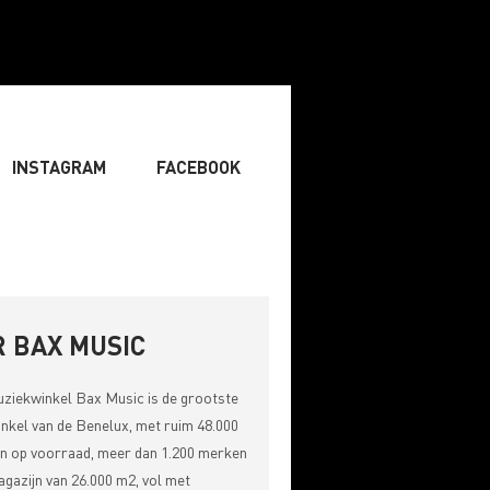
INSTAGRAM
FACEBOOK
IST
» ZANGER
» DJ
RITING & COMPOSITIE
 BAX MUSIC
uziekwinkel
Bax Music
is de grootste
nkel van de Benelux, met ruim 48.000
n op voorraad, meer dan 1.200 merken
gazijn van 26.000 m2, vol met