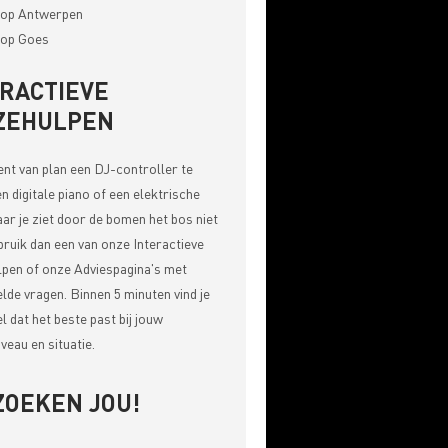
op Antwerpen
op Goes
ERACTIEVE
ZEHULPEN
bent van plan een DJ-controller te
n digitale piano of een elektrische
aar je ziet door de bomen het bos niet
bruik dan een van onze
Interactieve
pen of onze Adviespagina's met
elde vragen
. Binnen 5 minuten vind je
el dat het beste past bij jouw
veau en situatie.
ZOEKEN JOU!