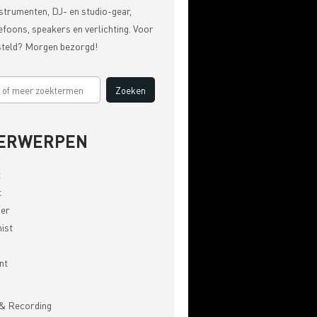
strumenten, DJ- en studio-gear,
efoons, speakers en verlichting. Voor
steld? Morgen bezorgd!
ERWERPEN
t
t
er
ist
nt
& Recording