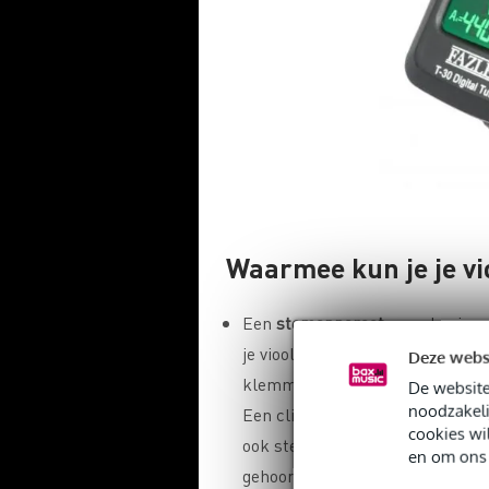
Waarmee kun je je v
Een
stemapparaat
: voor beginn
je viool accuraat te stemmen. Di
Deze webs
klemmen of voor je neerzetten en 
De website
noodzakeli
Een clip-on tuner geeft visuele 
cookies wi
ook steeds makkelijker de toonh
en om ons 
gehoor trainen.