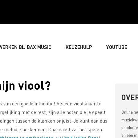
WERKEN BIJ BAX MUSIC
KEUZEHULP
YOUTUBE
GITARIST
» BASSIST
» DRUMMER
» TOETSEN
ijn viool?
LIVE-GELUID
» VERLICHTING & DECORATIE
» SONGW
OVER
s van een goede intonatie! Als een vioolsnaar te
gelijking met de rest, zijn alle noten die je speelt
Online m
» MUZIEKTHEORIE
muziekwi
udingen tussen de klanken onjuist. Je kunt dan dus
producte
de melodie herkennen. Daarnaast zal het spelen
en een ma
tblogger en professioneel violist Nicolas Penel