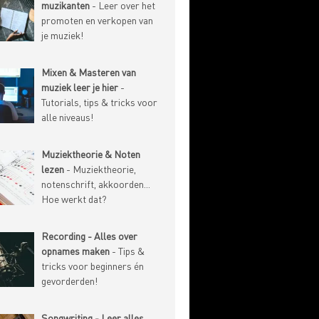
muzikanten
- Leer over het
promoten en verkopen van
je muziek!
Mixen & Masteren van
muziek leer je hier
-
Tutorials, tips & tricks voor
alle niveaus!
Muziektheorie & Noten
lezen
- Muziektheorie,
notenschrift, akkoorden...
Hoe werkt dat?
Recording - Alles over
opnames maken
- Tips &
tricks voor beginners én
gevorderden!
Songwriting - Leer alles