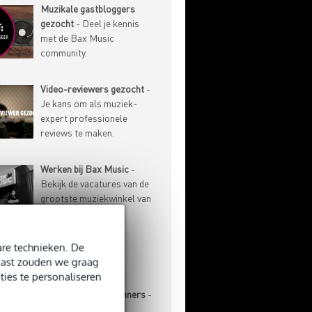
Muzikale gastbloggers
gezocht
- Deel je kennis
met de Bax Music
community.
Video-reviewers gezocht
-
Je kans om als muziek-
expert professionele
reviews te maken.
Werken bij Bax Music
-
Bekijk de vacatures van de
grootste muziekwinkel van
de Benelux.
re technieken. De
-ARTIKELEN
naast zouden we graag
ties te personaliseren
Basgitaar voor beginners
-
Aanschaf, stemmen,