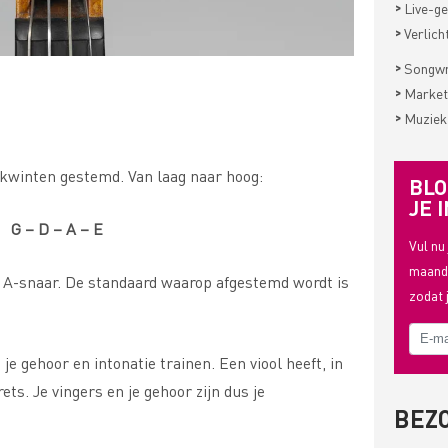
>
Live-ge
>
Verlich
>
Songwri
>
Market
>
Muziek
 kwinten gestemd. Van laag naar hoog:
BLO
JE I
G – D – A – E
Vul nu
maande
 A-snaar. De standaard waarop afgestemd wordt is
zodat 
 je gehoor en intonatie trainen. Een viool heeft, in
rets. Je vingers en je gehoor zijn dus je
BEZ