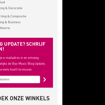
luid
ting & Decoratie
ting & Compositie
ing & Business
theorie
G UPDATE? SCHRIJF
N!
 je e-mailadres in en ontvang
lijks de Bax Music Blog Update,
je niets hoeft te missen.
OEK ONZE WINKELS