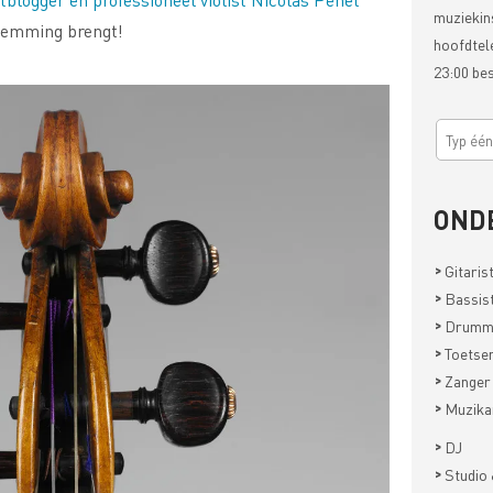
muziekin
 stemming brengt!
hoofdtel
23:00 be
OND
>
Gitaris
>
Bassis
>
Drumm
>
Toetsen
>
Zanger
>
Muzika
>
DJ
>
Studio 