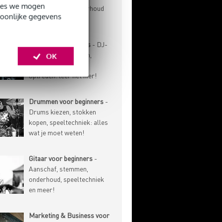
okies we mogen
speeltechniek, onderhoud
soonlijke gegevens
en meer!
DJ'en voor beginners
- DJ-
techniek, gear kiezen,
OK
muziek verzamelen,
optreden: leer het hier!
Drummen voor beginners
-
Drums kiezen, stokken
kopen, speeltechniek: alles
wat je moet weten!
Gitaar voor beginners
-
Aanschaf, stemmen,
onderhoud, speeltechniek
en meer!
Marketing & Business voor