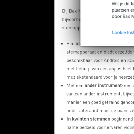
Wil je dit
plaatsen e
Bij Bax Music heb je een ruime k
door Bax M
bijvoorbeeld, is heel eenvoudig in 
stemapparaten. Zo zijn er bijvoor
Cookie Ins
Een
app
op je smartphone: stem
stemapparaat en biedt dezelfde v
beschikbaar voor Android en iOS
met behulp van een app is heel
muziekstandaard voor je neerzet
Met een
ander instrument
: een
van een ander instrument, bijvoo
manier een goed getraind gehoor
hebt. Uiteraard moet de piano ze
In kwinten stemmen
beginnend b
name bedoeld voor ervaren violi