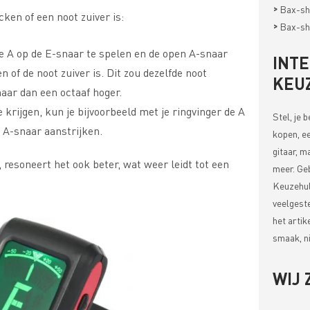
>
Bax-sh
ken of een noot zuiver is:
>
Bax-sh
e A op de E-snaar te spelen en de open A-snaar
INT
n of de noot zuiver is. Dit zou dezelfde noot
KEU
aar dan een octaaf hoger.
 krijgen, kun je bijvoorbeeld met je ringvinger de A
Stel, je 
 A-snaar aanstrijken.
kopen, ee
gitaar, m
 resoneert het ook beter, wat weer leidt tot een
meer. Ge
Keuzehul
veelgest
het artik
smaak, ni
WIJ 