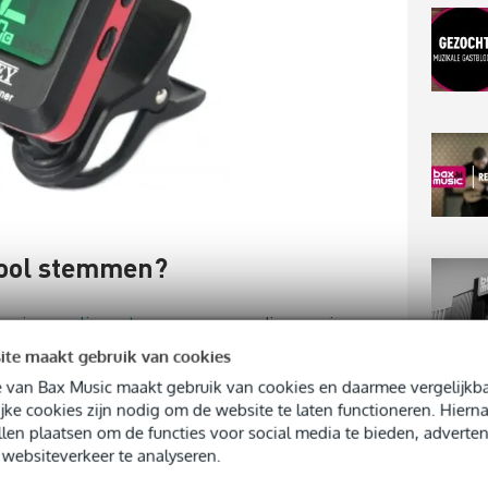
iool stemmen?
ers is
een clip-on tuner
een eenvoudige manier om
t kleine apparaatje kun je aan de kop van je viool
ite maakt gebruik van cookies
geeft aan of de noot die je speelt zuiver is of niet.
 van Bax Music maakt gebruik van cookies en daarmee vergelijkba
TOP
jke cookies zijn nodig om de website te laten functioneren. Hier
ondersteuning bij het stemmen. Tegelijkertijd ga je
llen plaatsen om de functies voor social media te bieden, adverten
oogtes van elke snaar herkennen en kun je zo je
websiteverkeer te analyseren.