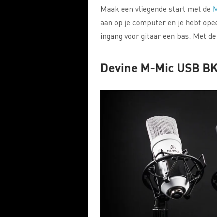
Maak een vliegende start met de
M
aan op je computer en je hebt op
ingang voor gitaar een bas. Met d
Devine M-Mic USB BK