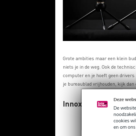
Grote ambities maar een klein bu
niets je in de weg. Ook de technisc
computer en je hoeft geen drivers te
je bureaublad vrijhouden, kijk dan
Deze webs
Innox IVA 08 Jr. Basi
De website
noodzakeli
cookies wi
en om ons 