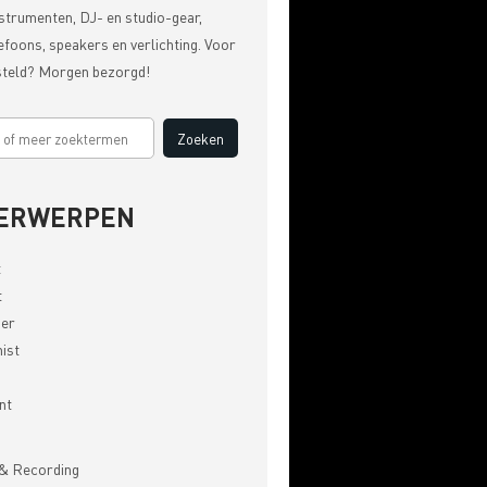
strumenten, DJ- en studio-gear,
efoons, speakers en verlichting. Voor
steld? Morgen bezorgd!
ERWERPEN
t
t
er
ist
nt
& Recording