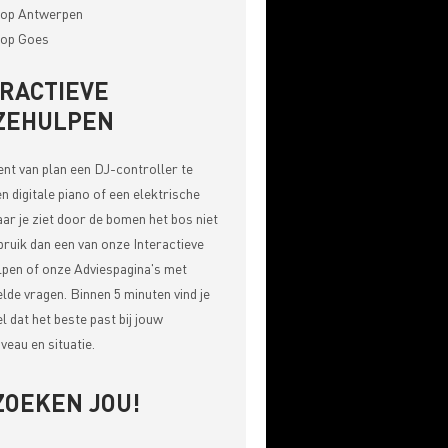
op Antwerpen
op Goes
ERACTIEVE
ZEHULPEN
bent van plan een DJ-controller te
n digitale piano of een elektrische
aar je ziet door de bomen het bos niet
bruik dan een van onze
Interactieve
pen of onze Adviespagina's met
elde vragen
. Binnen 5 minuten vind je
el dat het beste past bij jouw
veau en situatie.
ZOEKEN JOU!