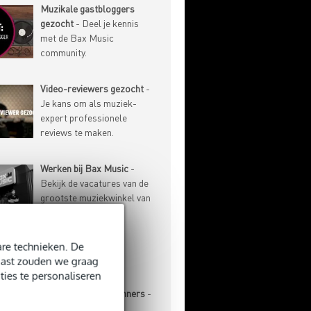
Muzikale gastbloggers
gezocht
- Deel je kennis
met de Bax Music
community.
Video-reviewers gezocht
-
Je kans om als muziek-
expert professionele
reviews te maken.
Werken bij Bax Music
-
Bekijk de vacatures van de
grootste muziekwinkel van
de Benelux.
re technieken. De
-ARTIKELEN
naast zouden we graag
ties te personaliseren
Basgitaar voor beginners
-
Aanschaf, stemmen,