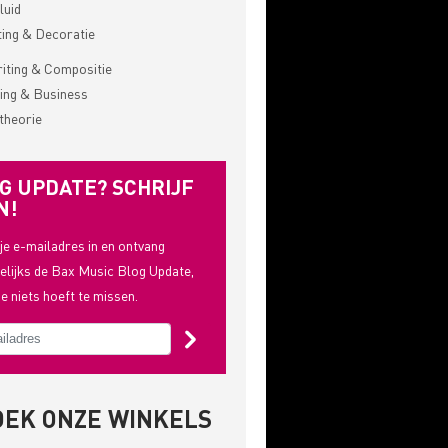
luid
ting & Decoratie
ting & Compositie
ing & Business
theorie
G UPDATE? SCHRIJF
N!
 je e-mailadres in en ontvang
lijks de Bax Music Blog Update,
je niets hoeft te missen.
OEK ONZE WINKELS