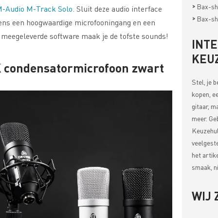
>
Bax-sh
-Audio M-Track Solo
. Sluit deze audio interface
>
Bax-sh
eens een hoogwaardige microfooningang en een
e meegeleverde software maak je de tofste sounds!
INT
KEU
 condensatormicrofoon zwart
Stel, je 
kopen, ee
gitaar, m
meer. Ge
Keuzehul
veelgest
het artik
smaak, ni
WIJ 