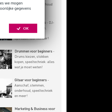
okies we mogen
speeltechniek, onderhoud
soonlijke gegevens
en meer!
DJ'en voor beginners
- DJ-
techniek, gear kiezen,
OK
muziek verzamelen,
optreden: leer het hier!
Drummen voor beginners
-
Drums kiezen, stokken
kopen, speeltechniek: alles
wat je moet weten!
Gitaar voor beginners
-
Aanschaf, stemmen,
onderhoud, speeltechniek
en meer!
Marketing & Business voor