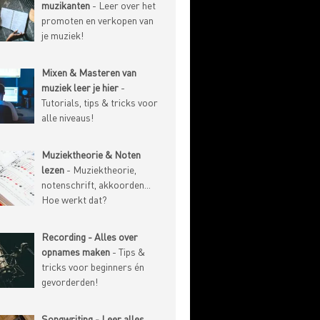
muzikanten
- Leer over het
promoten en verkopen van
je muziek!
Mixen & Masteren van
muziek leer je hier
-
Tutorials, tips & tricks voor
alle niveaus!
Muziektheorie & Noten
lezen
- Muziektheorie,
notenschrift, akkoorden...
Hoe werkt dat?
Recording - Alles over
opnames maken
- Tips &
tricks voor beginners én
gevorderden!
Songwriting - Leer alles