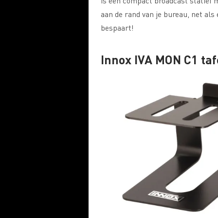
is een compact broadcast statief 
aan de rand van je bureau, net als
bespaart!
Innox IVA MON C1 taf