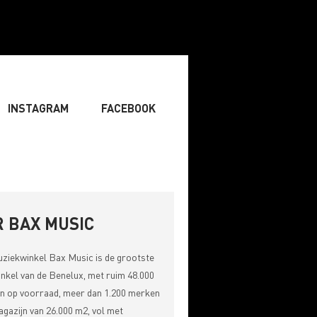
INSTAGRAM
FACEBOOK
IST
» ZANGER
» DJ
RITING & COMPOSITIE
 BAX MUSIC
uziekwinkel
Bax Music
is de grootste
nkel van de Benelux, met ruim 48.000
n op voorraad, meer dan 1.200 merken
gazijn van 26.000 m2, vol met