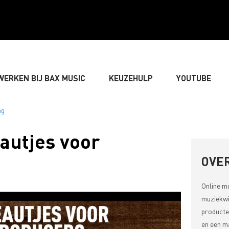
WERKEN BIJ BAX MUSIC
KEUZEHULP
YOUTUBE
GITARIST
» BASSIST
» DRUMMER
» TOETSEN
autjes voor
LIVE-GELUID
» VERLICHTING & DECORATIE
» SONGW
OVER
Online m
» MUZIEKTHEORIE
muziekwi
producte
en een ma