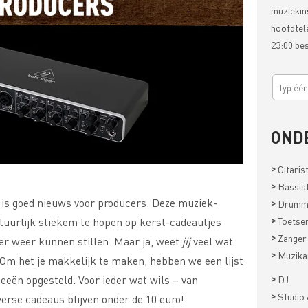
muziekin
hoofdtel
23:00 be
OND
>
Gitaris
>
Bassis
 is goed nieuws voor producers. Deze muziek-
>
Drumm
>
atuurlijk stiekem te hopen op kerst-cadeautjes
Toetsen
>
Zanger
r weer kunnen stillen. Maar ja, weet
jij
veel wat
>
Muzika
Om het je makkelijk te maken, hebben we een lijst
>
eeën opgesteld. Voor ieder wat wils – van
DJ
>
Studio 
erse cadeaus blijven onder de 10 euro!