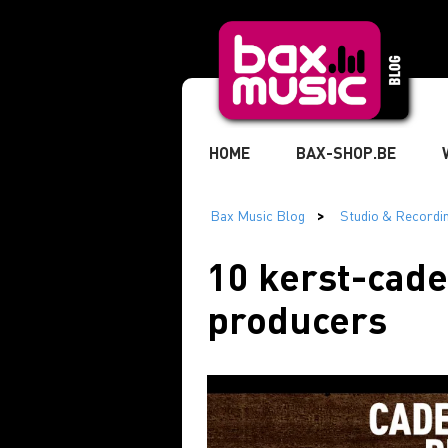
HOME
BAX-SHOP.BE
TIKTOK
MUZIKANT
» 
10 kerst-cade
producers
» STUDIO & RECORDING
» 
» MARKETING & BUSINESS