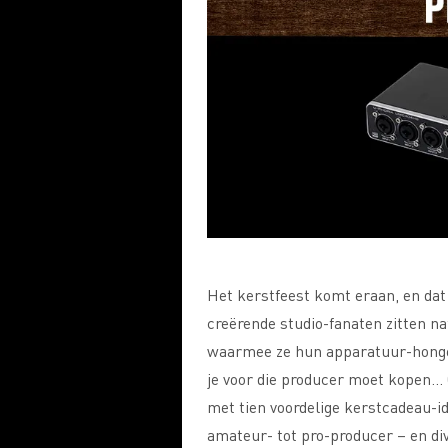
Het kerstfeest komt eraan, en dat
creërende studio-fanaten zitten n
waarmee ze hun apparatuur-honge
je voor die producer moet kopen… 
met tien voordelige kerstcadeau-id
amateur- tot pro-producer – en div