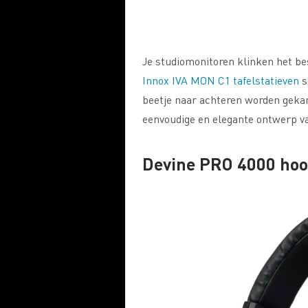
Je studiomonitoren klinken het bes
Innox IVA MON C1 tafelstatieven
s
beetje naar achteren worden gekant
eenvoudige en elegante ontwerp va
Devine PRO 4000 hoo