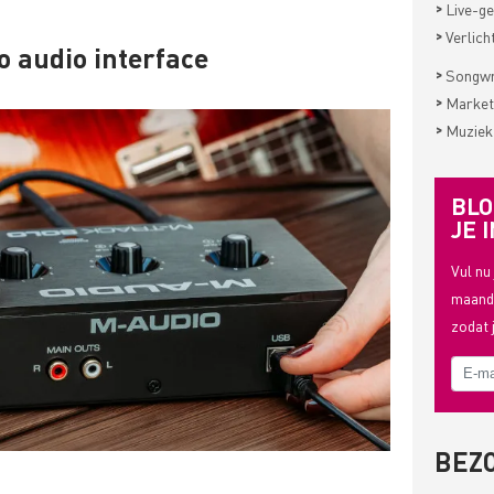
>
Live-ge
>
Verlich
 audio interface
>
Songwri
>
Market
>
Muziek
BLO
JE I
Vul nu
maande
zodat 
BEZ