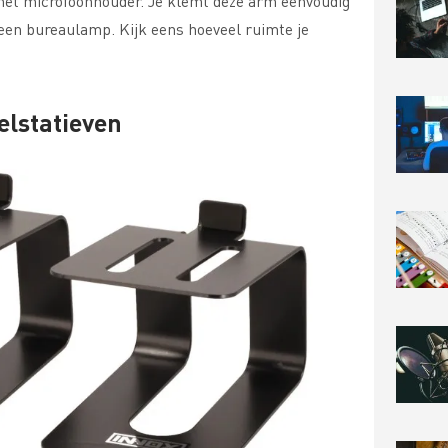
met microfoonhouder. Je klemt deze arm eenvoudig
 een bureaulamp. Kijk eens hoeveel ruimte je
elstatieven