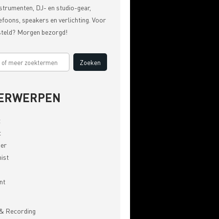
strumenten, DJ- en studio-gear,
efoons, speakers en verlichting. Voor
steld? Morgen bezorgd!
ERWERPEN
t
t
er
ist
nt
& Recording