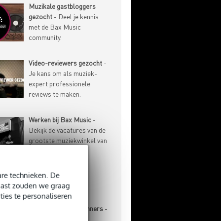
Muzikale gastbloggers
gezocht
- Deel je kennis
met de Bax Music
community.
Video-reviewers gezocht
-
Je kans om als muziek-
expert professionele
reviews te maken.
Werken bij Bax Music
-
Bekijk de vacatures van de
grootste muziekwinkel van
de Benelux.
re technieken. De
-ARTIKELEN
naast zouden we graag
ties te personaliseren
Basgitaar voor beginners
-
Aanschaf, stemmen,