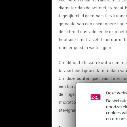
diameter dan de schroefjes zodat h
tegelijkertijd geen barstjes kunne
gemaakt van een goedkopere houts
de schroef dus voldoende grip heb
houtsoort met vezelstructuur of h
minder goed in vastgrijpen.
Om dit op te lossen kunt u een mod
bijvoorbeeld gebruik te maken van 
Om deze bouten goed vast te zette
een borgmoer, waardoor de basis go
Deze webs
de ringen onderaan het tafelblad 
De website
microfoonarm beter verdeeld over 
noodzakeli
stevigheid.
cookies wi
en om ons 