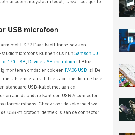
abelmanagementsysteem loopt, is wat lastiger te
or USB microfoon
narm met USB? Daar heeft Innox ook een
B-studiomicrofoons kunnen dus hun
Samson C01
ion 120 USB
,
Devine USB microfoon
of Blue
ig monteren omdat er ook een
IVA08 USB
is! De
, met als enige verschil de kabel die door de hele
 een standaard USB-kabel met aan de
r en aan de andere kant een USB A connector.
nsatormicrofoons. Check voor de zekerheid wel
 de USB-microfoon identiek is aan de connector