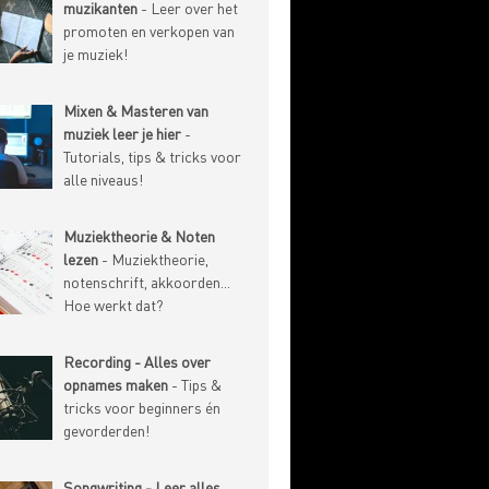
muzikanten
- Leer over het
promoten en verkopen van
je muziek!
Mixen & Masteren van
muziek leer je hier
-
Tutorials, tips & tricks voor
alle niveaus!
Muziektheorie & Noten
lezen
- Muziektheorie,
notenschrift, akkoorden...
Hoe werkt dat?
Recording - Alles over
opnames maken
- Tips &
tricks voor beginners én
gevorderden!
Songwriting - Leer alles