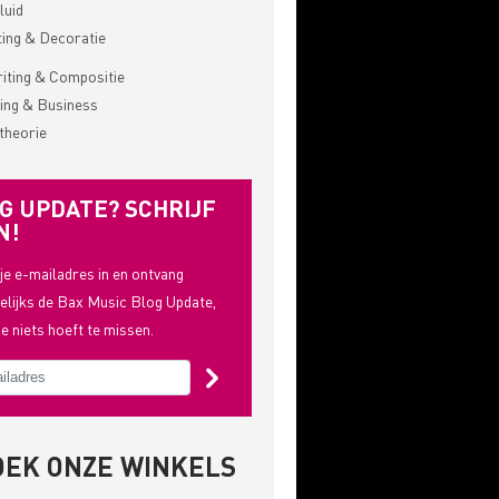
luid
ting & Decoratie
ting & Compositie
ing & Business
theorie
G UPDATE? SCHRIJF
N!
 je e-mailadres in en ontvang
lijks de Bax Music Blog Update,
je niets hoeft te missen.
OEK ONZE WINKELS