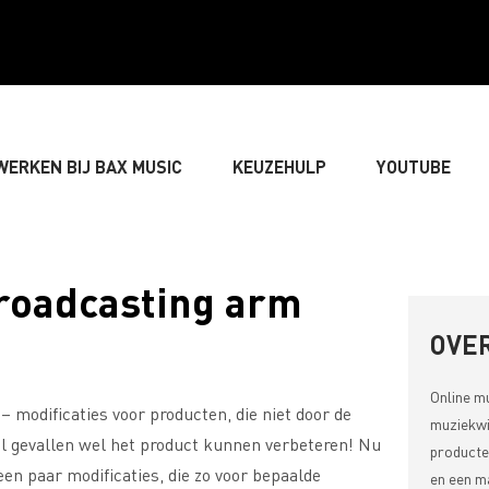
WERKEN BIJ BAX MUSIC
KEUZEHULP
YOUTUBE
GITARIST
» BASSIST
» DRUMMER
» TOETSEN
roadcasting arm
LIVE-GELUID
» VERLICHTING & DECORATIE
» SONGW
OVER
Online m
– modificaties voor producten, die niet door de
» MUZIEKTHEORIE
muziekwi
eel gevallen wel het product kunnen verbeteren! Nu
producte
en paar modificaties, die zo voor bepaalde
en een ma