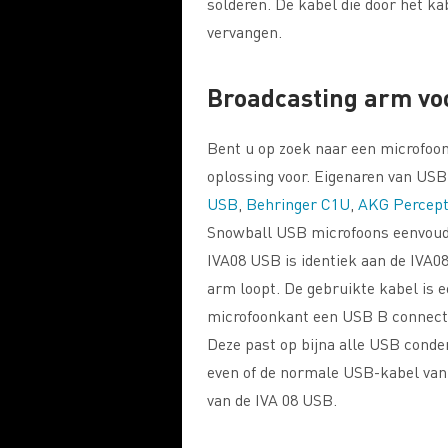
solderen. De kabel die door het k
vervangen.
Broadcasting arm vo
Bent u op zoek naar een microfoo
oplossing voor. Eigenaren van US
USB
,
Behringer C1U
,
AKG Percept
Snowball USB microfoons eenvoud
IVA08 USB is identiek aan de IVA08
arm loopt. De gebruikte kabel is
microfoonkant een USB B connecto
Deze past op bijna alle USB conde
even of de normale USB-kabel van
van de IVA 08 USB.