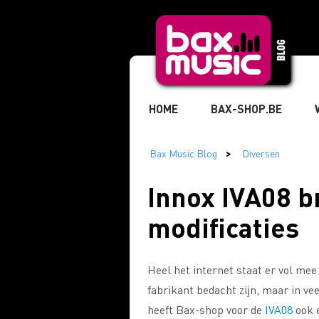
HOME
BAX-SHOP.BE
TIKTOK
MUZIKANT
» 
Innox IVA08 b
modificaties
» STUDIO & RECORDING
» 
Heel het internet staat er vol mee 
» MARKETING & BUSINESS
fabrikant bedacht zijn, maar in v
heeft Bax-shop voor de
IVA08
ook e