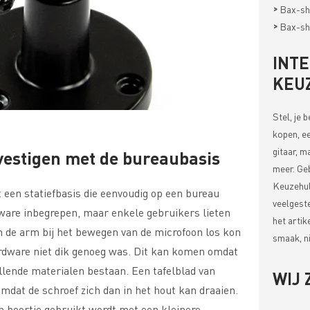
>
Bax-sh
>
Bax-sh
INT
KEU
Stel, je 
kopen, ee
gitaar, m
vestigen met de bureaubasis
meer. Ge
Keuzehul
 een statiefbasis die eenvoudig op een bureau
veelgest
ware inbegrepen, maar enkele gebruikers lieten
het artik
 de arm bij het bewegen van de microfoon los kon
smaak, ni
dware niet dik genoeg was. Dit kan komen omdat
llende materialen bestaan. Een tafelblad van
WIJ 
 omdat de schroef zich dan in het hout kan draaien.
n boortje gebruikt wordt met een kleinere