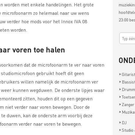
an worden met enkele handelingen. Het grote
muziekin
hoofdtel
ope microfoonarm zo helemaal naar uw wens
23:00 be
uw verder hoe mods voor het Innox IVA 08
oeten worden.
aar voren toe halen
OND
e voorkomen dat de microfoonarm te ver naar voren
e studiomicrofoon gebruikt hoeft dit geen
>
Gitaris
ebruikers willen namelijk de microfoonarm ver
>
Bassis
>
Drumm
k weer kunnen wegduwen. De onderste lipjes waar
>
Toetsen
emonteerd zitten, houden dit op een gegeven
>
Zanger
m niet verder naar voren bewegen. Door de
>
Muzika
n te duwen, kan de onderste arm voorbij deze
>
DJ
ofoonarm verder naar voren te bewegen.
>
Studio 