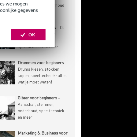
okies we mogen
speeltechniek, onderhoud
soonlijke gegevens
en meer!
DJ'en voor beginners
- DJ-
techniek, gear kiezen,
OK
muziek verzamelen,
optreden: leer het hier!
Drummen voor beginners
-
Drums kiezen, stokken
kopen, speeltechniek: alles
wat je moet weten!
Gitaar voor beginners
-
Aanschaf, stemmen,
onderhoud, speeltechniek
en meer!
Marketing & Business voor