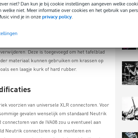
vestigen met de tafelklem
 liever niet? Dan kun je bij cookie instellingen aangeven welke co
n welke niet. Meer informatie over cookies en het gebruik van per
usic vind je in onze
privacy policy
.
 IVA08 is voorzien van een schuimrubberen
p gladde bureaus en tafelbladen (met name indien
tellingen
 dit er voor zorgen dat de klem wat heen en weer
 de arm. De schuimrubberen padding die bevestigd
f verwijderen. Deze is toegevoegd om het tafelblad
nder materiaal kunnen gebruiken om krassen op
oals een laagje kurk of hard rubber.
ificaties
riek voorzien van universele XLR connectoren. Voor
n sommige gevalen wenselijk om standaard Neutrik
 connectoren van de IVA08 zou u eventueel aan
eld Neutrik connectoren op te monteren en