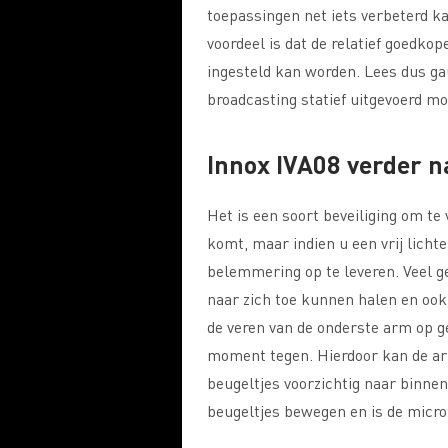
toepassingen net iets verbeterd k
voordeel is dat de relatief goedk
ingesteld kan worden. Lees dus ga
broadcasting statief uitgevoerd m
Innox IVA08 verder n
Het is een soort beveiliging om t
komt, maar indien u een vrij licht
belemmering op te leveren. Veel g
naar zich toe kunnen halen en oo
de veren van de onderste arm op g
moment tegen. Hierdoor kan de ar
beugeltjes voorzichtig naar binne
beugeltjes bewegen en is de micr