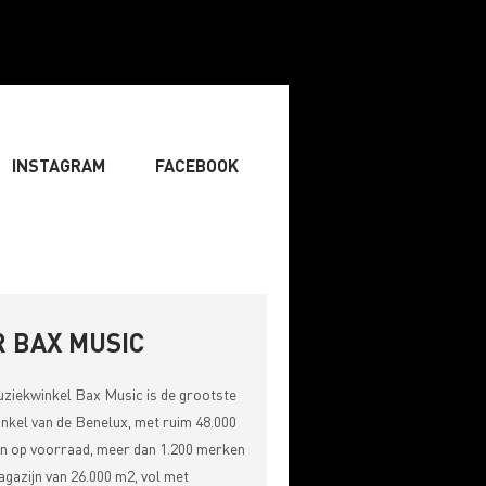
INSTAGRAM
FACEBOOK
IST
» ZANGER
» DJ
RITING & COMPOSITIE
 BAX MUSIC
uziekwinkel
Bax Music
is de grootste
nkel van de Benelux, met ruim 48.000
n op voorraad, meer dan 1.200 merken
gazijn van 26.000 m2, vol met