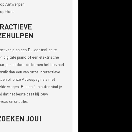
op Antwerpen
op Goes
ERACTIEVE
ZEHULPEN
bent van plan een DJ-controller te
n digitale piano of een elektrische
aar je ziet door de bomen het bos niet
bruik dan een van onze
Interactieve
pen of onze Adviespagina's met
elde vragen
. Binnen 5 minuten vind je
el dat het beste past bij jouw
veau en situatie.
ZOEKEN JOU!