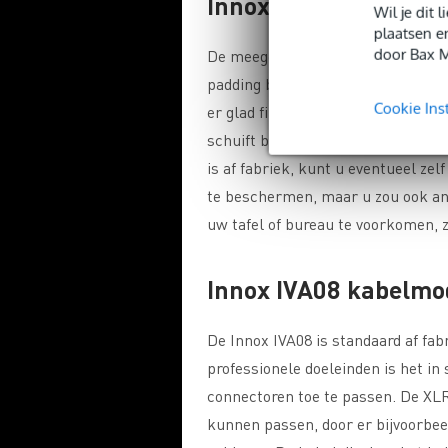
Innox IVA08 beter be
Wil je dit
plaatsen e
door Bax M
De meegeleverde tafelklem van de
padding bij de bovenste houder. O
Cookie Ins
er glad fineer aangebracht is) kan
schuift bij intensief bewegen van
is af fabriek, kunt u eventueel zel
te beschermen, maar u zou ook a
uw tafel of bureau te voorkomen, z
Innox IVA08 kabelmod
De Innox IVA08 is standaard af fab
professionele doeleinden is het i
connectoren toe te passen. De XLR
kunnen passen, door er bijvoorbe