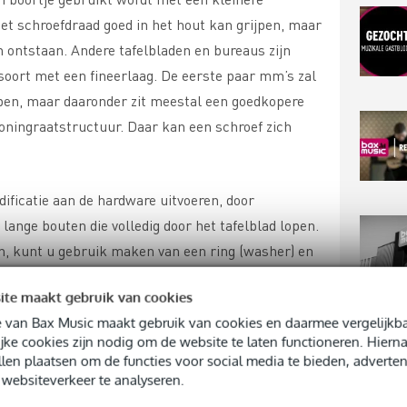
et schroefdraad goed in het hout kan grijpen, maar
n ontstaan. Andere tafelbladen en bureaus zijn
oort met een fineerlaag. De eerste paar mm’s zal
ben, maar daaronder zit meestal een goedkopere
oningraatstructuur. Daar kan een schroef zich
ificatie aan de hardware uitvoeren, door
lange bouten die volledig door het tafelblad lopen.
n, kunt u gebruik maken van een ring (washer) en
ed vast blijft zitten. Door gebruik te maken van
ite maakt gebruik van cookies
worden eventuele krachten door beweging van de
 van Bax Music maakt gebruik van cookies en daarmee vergelijkba
het hele oppervlak en dat zorgt voor meer
TOP
jke cookies zijn nodig om de website te laten functioneren. Hier
llen plaatsen om de functies voor social media te bieden, adverten
websiteverkeer te analyseren.