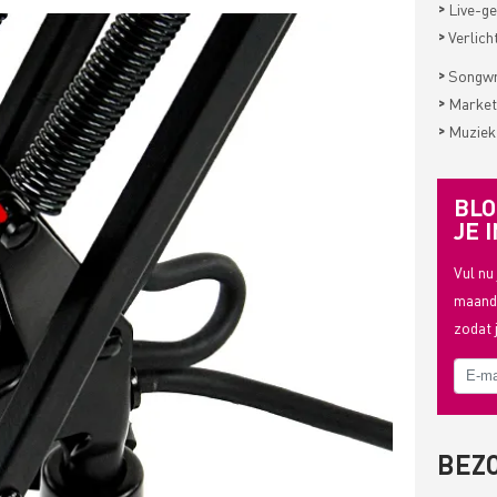
>
Live-ge
>
Verlich
>
Songwri
>
Market
>
Muziek
BLO
JE I
Vul nu
maande
zodat 
BEZ