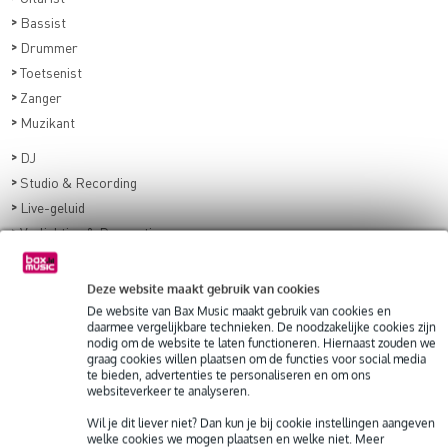
>
Bassist
>
Drummer
>
Toetsenist
>
Zanger
>
Muzikant
>
DJ
>
Studio & Recording
>
Live-geluid
>
Verlichting & Decoratie
>
Songwriting & Compositie
>
Deze website maakt gebruik van cookies
Marketing & Business
De website van Bax Music maakt gebruik van cookies en
>
Muziektheorie
daarmee vergelijkbare technieken. De noodzakelijke cookies zijn
nodig om de website te laten functioneren. Hiernaast zouden we
graag cookies willen plaatsen om de functies voor social media
te bieden, advertenties te personaliseren en om ons
BLOG UPDATE? SCHRIJF JE IN!
websiteverkeer te analyseren.
Vul nu je e-mailadres in en ontvang maandelijks de Bax Music Blog
Wil je dit liever niet? Dan kun je bij cookie instellingen aangeven
welke cookies we mogen plaatsen en welke niet. Meer