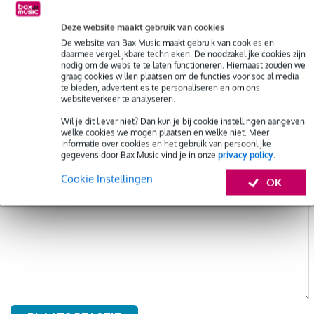
Deze website maakt gebruik van cookies
E-mail (verplicht)
(wordt niet gepubliceerd)
De website van Bax Music maakt gebruik van cookies en
daarmee vergelijkbare technieken. De noodzakelijke cookies zijn
nodig om de website te laten functioneren. Hiernaast zouden we
graag cookies willen plaatsen om de functies voor social media
Houd mij op de hoogte van nieuwe reacties. Of
abonneer je
te bieden, advertenties te personaliseren en om ons
websiteverkeer te analyseren.
op deze discussie zonder te reageren. Let op: je moet de
inschrijving bevestigen. Klik op de link in de e-mail die je
Wil je dit liever niet? Dan kun je bij cookie instellingen aangeven
welke cookies we mogen plaatsen en welke niet. Meer
straks krijgt (controleer als dat nodig is je spam-box).
informatie over cookies en het gebruik van persoonlijke
gegevens door Bax Music vind je in onze
privacy policy
.
Schrijf een reactie (let op, het kan even duren voor deze
Cookie Instellingen
OK
verschijnt!)