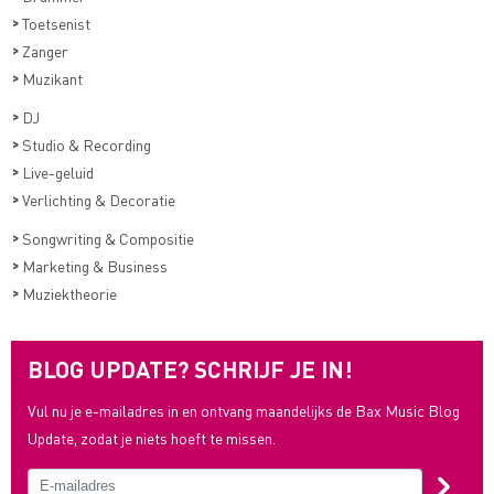
>
Toetsenist
>
Zanger
>
Muzikant
>
DJ
>
Studio & Recording
>
Live-geluid
>
Verlichting & Decoratie
>
Songwriting & Compositie
>
Marketing & Business
>
Muziektheorie
BLOG UPDATE? SCHRIJF JE IN!
Vul nu je e-mailadres in en ontvang maandelijks de Bax Music Blog
Update, zodat je niets hoeft te missen.