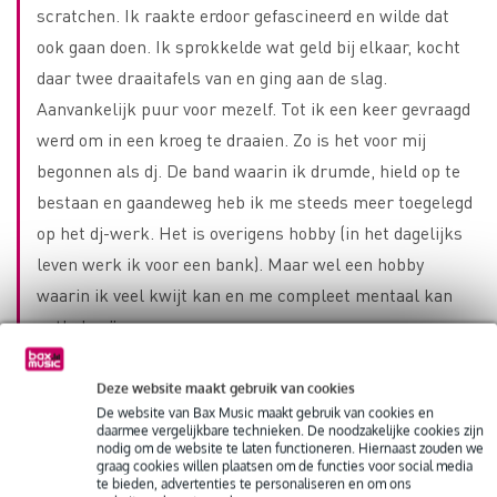
scratchen. Ik raakte erdoor gefascineerd en wilde dat
ook gaan doen. Ik sprokkelde wat geld bij elkaar, kocht
daar twee draaitafels van en ging aan de slag.
Aanvankelijk puur voor mezelf. Tot ik een keer gevraagd
werd om in een kroeg te draaien. Zo is het voor mij
begonnen als dj. De band waarin ik drumde, hield op te
bestaan en gaandeweg heb ik me steeds meer toegelegd
op het dj-werk. Het is overigens hobby (in het dagelijks
leven werk ik voor een bank). Maar wel een hobby
waarin ik veel kwijt kan en me compleet mentaal kan
ontladen.”
Deze website maakt gebruik van cookies
Aan het dansen
De website van Bax Music maakt gebruik van cookies en
daarmee vergelijkbare technieken. De noodzakelijke cookies zijn
Saxofonist Carlo is beroepsmuzikant en in 2003
nodig om de website te laten functioneren. Hiernaast zouden we
graag cookies willen plaatsen om de functies voor social media
afgestudeerd aan het conservatorium van Amsterdam.
te bieden, advertenties te personaliseren en om ons