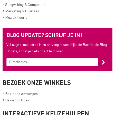
>
Songwriting & Compositie
>
Marketing & Business
>
Muziektheorie
BLOG UPDATE? SCHRIJF JE IN!
Vul nu je e-mailadres in en ontvang maandelijks de Bax Music Blog
Update, zodat je niets hoeft te missen.
BEZOEK ONZE WINKELS
>
Bax-shop Antwerpen
>
Bax-shop Goes
INTERACTIEVE KEUZEHULPEN