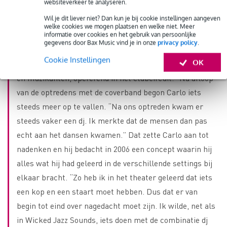
websiteverkeer te analyseren.
“Ik heb daarna altijd in verschillende settings gespeeld,
Wil je dit liever niet? Dan kun je bij cookie instellingen aangeven
wat ik overigens nog steeds doe. Zo speelde ik met de
welke cookies we mogen plaatsen en welke niet. Meer
Wereldband in theaters, in een nineties coverband op
informatie over cookies en het gebruik van persoonlijke
gegevens door Bax Music vind je in onze
privacy policy
.
feesten en in de Amsterdamse formatie Wicked Jazz
Cookie Instellingen
OK
Sounds. Deze formatie bestaat uit een collectief van dj’s
en muzikanten, opererend in het clubcircuit.” Na afloop
van de optredens met de coverband begon Carlo iets
steeds meer op te vallen. “Na ons optreden kwam er
steeds vaker een dj. Ik merkte dat de mensen dan pas
echt aan het dansen kwamen.” Dat zette Carlo aan tot
nadenken en hij bedacht in 2006 een concept waarin hij
alles wat hij had geleerd in de verschillende settings bij
elkaar bracht. “Zo heb ik in het theater geleerd dat iets
een kop en een staart moet hebben. Dus dat er van
begin tot eind over nagedacht moet zijn. Ik wilde, net als
in Wicked Jazz Sounds, iets doen met de combinatie dj