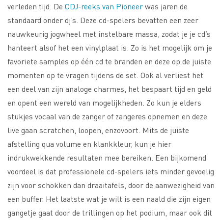
verleden tijd. De
CDJ-reeks van Pioneer
was jaren de
standaard onder dj’s. Deze cd-spelers bevatten een zeer
nauwkeurig jogwheel met instelbare massa, zodat je je cd’s
hanteert alsof het een vinylplaat is. Zo is het mogelijk om je
favoriete samples op één cd te branden en deze op de juiste
momenten op te vragen tijdens de set. Ook al verliest het
een deel van zijn analoge charmes, het bespaart tijd en geld
en opent een wereld van mogelijkheden. Zo kun je elders
stukjes vocaal van de zanger of zangeres opnemen en deze
live gaan scratchen, loopen, enzovoort. Mits de juiste
afstelling qua volume en klankkleur, kun je hier
indrukwekkende resultaten mee bereiken. Een bijkomend
voordeel is dat professionele cd-spelers iets minder gevoelig
zijn voor schokken dan draaitafels, door de aanwezigheid van
een buffer. Het laatste wat je wilt is een naald die zijn eigen
gangetje gaat door de trillingen op het podium, maar ook dit