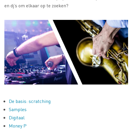
en dj’s om elkaar op te zoeken?
De basis: scratching
Samples
Digitaal
Money P