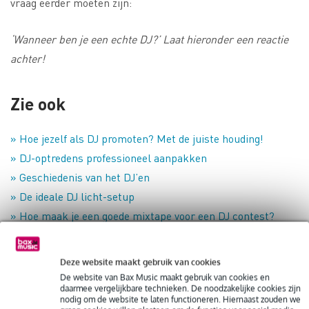
vraag eerder moeten zijn:
‘Wanneer ben je een echte DJ?’ Laat hieronder een reactie
achter!
Zie ook
» Hoe jezelf als DJ promoten? Met de juiste houding!
» DJ-optredens professioneel aanpakken
» Geschiedenis van het DJ’en
» De ideale DJ licht-setup
» Hoe maak je een goede mixtape voor een DJ contest?
» Gratis optreden als DJ… doen of afwijzen?
» DJ’en met Spotify – Hoe, en mag het wel?
Deze website maakt gebruik van cookies
» Van DJ naar producer: wat is het verschil?
De website van Bax Music maakt gebruik van cookies en
daarmee vergelijkbare technieken. De noodzakelijke cookies zijn
nodig om de website te laten functioneren. Hiernaast zouden we