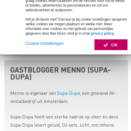
» Wat is de beste DJ-software voor mij?
graag cookies willen plaatsen om de functies voor social media
te bieden, advertenties te personaliseren en om ons
» Wat is de beste DJ-mixer voor mij?
websiteverkeer te analyseren.
» Wat is de beste DJ-draaitafel voor mij?
Wil je dit liever niet? Dan kun je bij cookie instellingen aangeven
welke cookies we mogen plaatsen en welke niet. Meer
» Wat is de beste DJ-controller voor mij?
informatie over cookies en het gebruik van persoonlijke
» Wat is de beste DJ CD- of Mediaspeler voor mij?
gegevens door Bax Music vind je in onze
privacy policy
.
Cookie Instellingen
OK
» Alle DJ gear & Effects
GASTBLOGGER MENNO (SUPA-
DUPA)
Menno is eigenaar van
Supa-Dupa
, een groeiend AV-
rentalbedrijf uit Amsterdam.
Supa-Dupa heeft een sterke nadruk op sfeer en deco.
Supa-Dupa levert geluid, DJ-sets, licht, microfoons