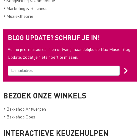
>
Songwriting & Compositie
>
Marketing & Business
>
Muziektheorie
BLOG UPDATE? SCHRIJF JE IN!
Vul nu je e-mailadres in en ontvang maandelijks de Bax Music Blog
Update, zodat je niets hoeft te missen.
BEZOEK ONZE WINKELS
>
Bax-shop Antwerpen
>
Bax-shop Goes
INTERACTIEVE KEUZEHULPEN