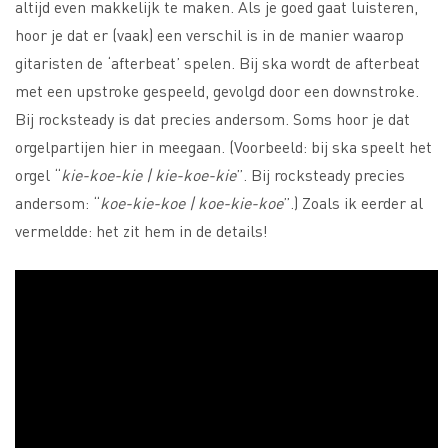
altijd even makkelijk te maken. Als je goed gaat luisteren,
hoor je dat er (vaak) een verschil is in de manier waarop
gitaristen de ‘afterbeat’ spelen. Bij ska wordt de afterbeat
met een upstroke gespeeld, gevolgd door een downstroke.
Bij rocksteady is dat precies andersom. Soms hoor je dat
orgelpartijen hier in meegaan. (Voorbeeld: bij ska speelt het
orgel “
kie-koe-kie | kie-koe-kie
”. Bij rocksteady precies
andersom: “
koe-kie-koe | koe-kie-koe
”.) Zoals ik eerder al
vermeldde: het zit hem in de details!