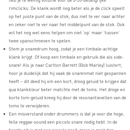
rimclicks. De klank wordt nog beter als je de click speelt
op het juiste punt van de stok, dus niet te ver naar achter
en zeker niet te ver naar het middelpunt van de stok. Ook
wil het nog wel eens helpen om niet ‘op’ maar ‘tussen’
twee spanschroeven te spelen.
Stem je snaredrum hoog, zodat je een timbale-achtige
klank krijgt. Of koop een timbale en gebruik die als side-
snare! Als je naar Carlton Barrett (Bob Marley) luistert,
hoor je duidelijk dat hij vaak de snarenmat niet gespannen
heeft – dit deed hij om een kort, droog geluid te krijgen dat
qua klankkleur beter matchte met de toms. Het droge en
korte tom-geluid kreeg hij door de resonantievellen van de
toms te verwijderen.
Een misverstand onder drummers is dat je voor die hoge,
felle reggae-sound een piccolo snare nodig hebt. In de
hoogte zit je met een piccolo goed, maar je mist dan