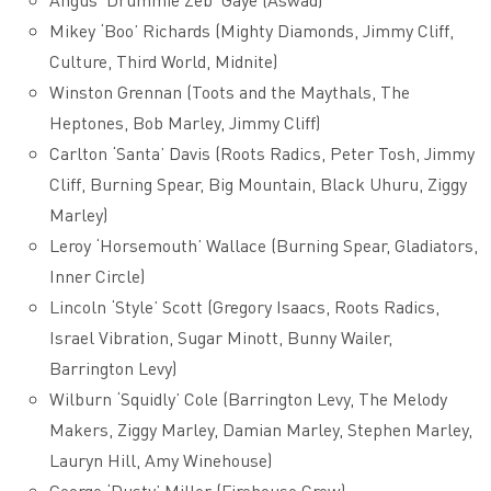
Mikey ‘Boo’ Richards (Mighty Diamonds, Jimmy Cliff,
Culture, Third World, Midnite)
Winston Grennan (Toots and the Maythals, The
Heptones, Bob Marley, Jimmy Cliff)
Carlton ‘Santa’ Davis (Roots Radics, Peter Tosh, Jimmy
Cliff, Burning Spear, Big Mountain, Black Uhuru, Ziggy
Marley)
Leroy ‘Horsemouth’ Wallace (Burning Spear, Gladiators,
Inner Circle)
Lincoln ‘Style’ Scott (Gregory Isaacs, Roots Radics,
Israel Vibration, Sugar Minott, Bunny Wailer,
Barrington Levy)
Wilburn ‘Squidly’ Cole (Barrington Levy, The Melody
Makers, Ziggy Marley, Damian Marley, Stephen Marley,
Lauryn Hill, Amy Winehouse)
George ‘Dusty’ Miller (Firehouse Crew)