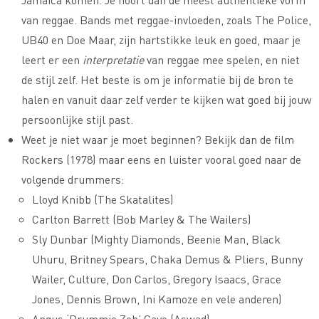
van reggae. Bands met reggae-invloeden, zoals The Police,
UB40 en Doe Maar, zijn hartstikke leuk en goed, maar je
leert er een
interpretatie
van reggae mee spelen, en niet
de stijl zelf. Het beste is om je informatie bij de bron te
halen en vanuit daar zelf verder te kijken wat goed bij jouw
persoonlijke stijl past.
Weet je niet waar je moet beginnen? Bekijk dan de film
Rockers (1978) maar eens en luister vooral goed naar de
volgende drummers:
Lloyd Knibb (The Skatalites)
Carlton Barrett (Bob Marley & The Wailers)
Sly Dunbar (Mighty Diamonds, Beenie Man, Black
Uhuru, Britney Spears, Chaka Demus & Pliers, Bunny
Wailer, Culture, Don Carlos, Gregory Isaacs, Grace
Jones, Dennis Brown, Ini Kamoze en vele anderen)
Angus ‘Drummie Zeb’ Gaye (Aswad)