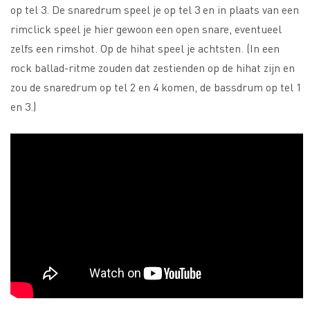
op tel 3. De snaredrum speel je op tel 3 en in plaats van een
rimclick speel je hier gewoon een open snare, eventueel
zelfs een rimshot. Op de hihat speel je achtsten. (In een
rock ballad-ritme zouden dat zestienden op de hihat zijn en
zou de snaredrum op tel 2 en 4 komen, de bassdrum op tel 1
en 3.)