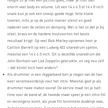
enorm veel body en volume. Uit een 14 x 6.5 of 14 x 8 inch
snare kun je ook een onwijs goede hoge, felle klank
toveren, mits je op de juiste manier stemt en goed
nadenkt over de vellen en demping. Wel is het zo dat je bij
steel, brass en de hardere houtsoorten het beste
resultaat krijgt. Op veel Bob Marley-opnames hoor je
Carlton Barrett op een Ludwig 402 snaredrum spelen,
meestal een 14 x 6.5 inch. Dit is dezelfde snaredrum die
John Bonham van Led Zeppelin gebruikte, en zeg nou zelf
– dat klinkt toch heel anders?
Als drummer in een reggaeband ben je negen van de tien
keer verantwoordelijk voor het intro. Meestal geef je als
drummer twee maten vooraf. De eerste maat tel je half-
time voor de band af, de tweede maat speel je een intro-fill
en vervolgens komt, als jouw fill tenminste duidelijk was,
de hele trein op gang. Een meester in het spelen van intro