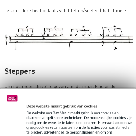
Je kunt deze beat ook als volgt tellen/voelen (‘half-time’):
Steppers
Om nog meer ‘drive’ te geven aan de muziek, is er de
zogenaamde ‘steppers-beat’. Met je handen doe je feitelijk
niets anders dan wat je in een one drop-ritme zou spelen.
Deze website maakt gebruik van cookies
Het verschil zit hem in de bassdrum. In plaats van alleen op
De website van Bax Music maakt gebruik van cookies en
daarmee vergelijkbare technieken. De noodzakelijke cookies zijn
de derde tel, speel je hem nu op iedere tel. Je krijgt daardoor
nodig om de website te laten functioneren. Hiernaast zouden we
graag cookies willen plaatsen om de functies voor social media
een enorm stuwend ritme. Je kunt de snaredrum bespelen
te bieden, advertenties te personaliseren en om ons