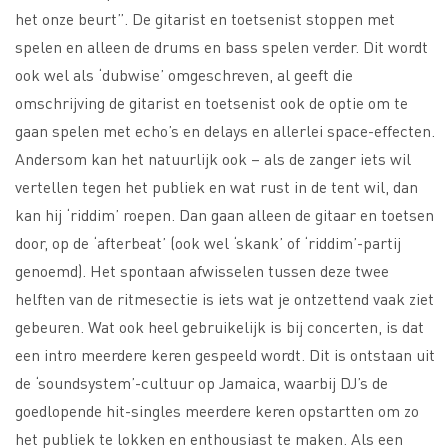
het onze beurt”. De gitarist en toetsenist stoppen met
spelen en alleen de drums en bass spelen verder. Dit wordt
ook wel als ‘dubwise’ omgeschreven, al geeft die
omschrijving de gitarist en toetsenist ook de optie om te
gaan spelen met echo’s en delays en allerlei space-effecten.
Andersom kan het natuurlijk ook – als de zanger iets wil
vertellen tegen het publiek en wat rust in de tent wil, dan
kan hij ‘riddim’ roepen. Dan gaan alleen de gitaar en toetsen
door, op de ‘afterbeat’ (ook wel ‘skank’ of ‘riddim’-partij
genoemd). Het spontaan afwisselen tussen deze twee
helften van de ritmesectie is iets wat je ontzettend vaak ziet
gebeuren. Wat ook heel gebruikelijk is bij concerten, is dat
een intro meerdere keren gespeeld wordt. Dit is ontstaan uit
de ‘soundsystem’-cultuur op Jamaica, waarbij DJ’s de
goedlopende hit-singles meerdere keren opstartten om zo
het publiek te lokken en enthousiast te maken. Als een