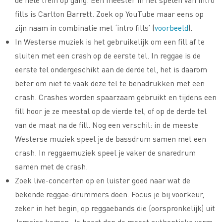
fills is Carlton Barrett. Zoek op YouTube maar eens op
zijn naam in combinatie met ‘intro fills’ (
voorbeeld
).
In Westerse muziek is het gebruikelijk om een fill af te
sluiten met een crash op de eerste tel. In reggae is de
eerste tel ondergeschikt aan de derde tel, het is daarom
beter om niet te vaak deze tel te benadrukken met een
crash. Crashes worden spaarzaam gebruikt en tijdens een
fill hoor je ze meestal op de vierde tel, of op de derde tel
van de maat na de fill. Nog een verschil: in de meeste
Westerse muziek speel je de bassdrum samen met een
crash. In reggaemuziek speel je vaker de snaredrum
samen met de crash.
Zoek live-concerten op en luister goed naar wat de
bekende reggae-drummers doen. Focus je bij voorkeur,
zeker in het begin, op reggaebands die (oorspronkelijk) uit
Jamaica komen. Je hoort dan de meest authentieke vorm