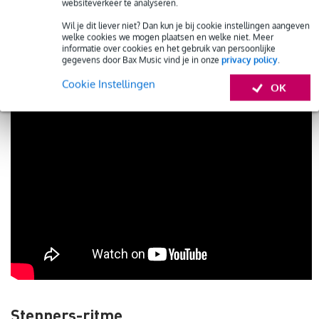
hoe je wilt, met een rimclick of open. Ook kun je de toms
websiteverkeer te analyseren.
meer betrekken in het basisritme dat je speelt. Bekende
Wil je dit liever niet? Dan kun je bij cookie instellingen aangeven
welke cookies we mogen plaatsen en welke niet. Meer
nummers met dit ritme zijn onder andere Bob Marley’s
informatie over cookies en het gebruik van persoonlijke
gegevens door Bax Music vind je in onze
privacy policy
.
Jamming en Exodus. Nog een goed voorbeeld is het nummer
African Postman van Burning Spear.
Cookie Instellingen
OK
Steppers-ritme