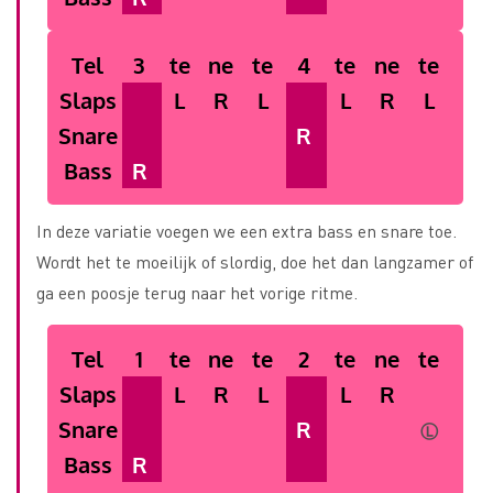
Tel
3
te
ne
te
4
te
ne
te
Slaps
L
R
L
L
R
L
Snare
R
Bass
R
In deze variatie voegen we een extra bass en snare toe.
Wordt het te moeilijk of slordig, doe het dan langzamer of
ga een poosje terug naar het vorige ritme.
Tel
1
te
ne
te
2
te
ne
te
Slaps
L
R
L
L
R
Snare
R
Ⓛ
Bass
R