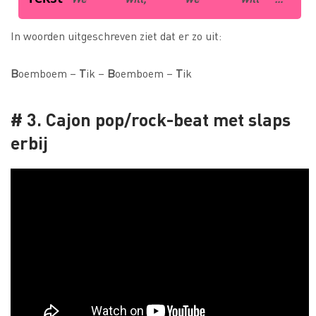
In woorden uitgeschreven ziet dat er zo uit:
B
oemboem –
T
ik –
B
oemboem –
T
ik
# 3. Cajon pop/rock-beat met slaps
erbij