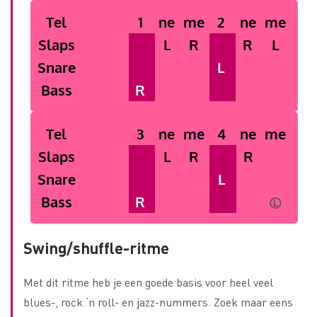
Tel
1
ne
me
2
ne
me
Slaps
L
R
R
L
Snare
L
Bass
R
Tel
3
ne
me
4
ne
me
Slaps
L
R
R
Snare
L
Bass
R
Ⓛ
Swing/shuffle-ritme
Met dit ritme heb je een goede basis voor heel veel
blues-, rock ‘n roll- en jazz-nummers. Zoek maar eens