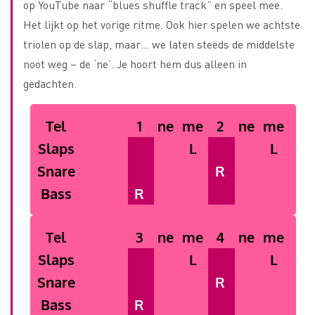
op YouTube naar “blues shuffle track” en speel mee.
Het lijkt op het vorige ritme. Ook hier spelen we achtste
triolen op de slap, maar… we laten steeds de middelste
noot weg – de ‘ne’. Je hoort hem dus alleen in
gedachten.
Tel
1
ne
me
2
ne
me
Slaps
L
L
Snare
R
Bass
R
Tel
3
ne
me
4
ne
me
Slaps
L
L
Snare
R
Bass
R