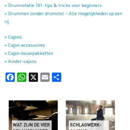
» Drumnotatie 101: tips & tricks voor beginners
» Drummen zonder drumstel – Alle mogelijkheden op een
rij
» Cajons
» Cajon-accessoires
» Cajon-bouwpakketten
» Kinder-cajons
Facebook
WhatsApp
X
Email
Delen
WAT ZIJN DE VIER
SCHLAGWERK-