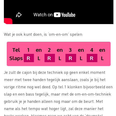
Wat je ook kunt doen, is ‘om-en-om’ spelen:
Tel
1
en
2
en
3
en
4
en
Slaps
R
L
R
L
R
L
R
L
Je zult de cajon bij deze techniek op geen enkel moment
meer met twee handen tegelijk aanslaan, zoals je bij het
vorige ritme nog wel deed. Op tel 1 klonken bijvoorbeeld een
slap en een bass tegelijk, maar met de om-en-om-techniek
gebruik je je handen alleen nog maar om de beurt. Met
name als het tempo wat hoger ligt, zal deze manier het
beste werken. Hiermee gaan we echt van de ‘drumstel-