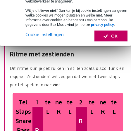
websiteverkeer te analyseren.
Nog meer ritmes leren
Wil je dit liever niet? Dan kun je bij cookie instellingen aangeven
welke cookies we mogen plaatsen en welke niet. Meer
Als je bovenstaande cajón-ritmes foutloos kunt spelen,
informatie over cookies en het gebruik van persoonlijke
gegevens door Bax Music vind je in onze
privacy policy
.
is het tijd voor nog meer variatie. Zo kun je met nóg
Cookie Instellingen
meer liedjes en muziekstijlen meespelen.
OK
Ritme met zestienden
Dit ritme kun je gebruiken in stijlen zoals disco, funk en
reggae. ‘Zestienden’ wil zeggen dat we niet twee slaps
per tel spelen, maar
vier
.
Tel
1
te
ne
te
2
te
ne
te
Slaps
L
R
L
L
R
L
Snare
R
Bass
R