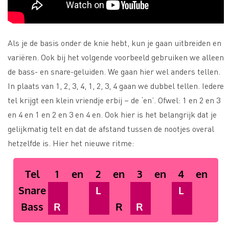
Als je de basis onder de knie hebt, kun je gaan uitbreiden en
variëren. Ook bij het volgende voorbeeld gebruiken we alleen
de bass- en snare-geluiden. We gaan hier wel anders tellen.
In plaats van 1, 2, 3, 4, 1, 2, 3, 4 gaan we dubbel tellen. Iedere
tel krijgt een klein vriendje erbij – de ‘en’. Ofwel: 1 en 2 en 3
en 4 en 1 en 2 en 3 en 4 en. Ook hier is het belangrijk dat je
gelijkmatig telt en dat de afstand tussen de nootjes overal
hetzelfde is. Hier het nieuwe ritme:
Tel
1
en
2
en
3
en
4
en
Snare
L
L
Bass
R
R
R