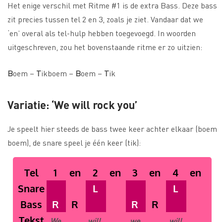
Het enige verschil met Ritme #1 is de extra Bass. Deze bass
zit precies tussen tel 2 en 3, zoals je ziet. Vandaar dat we
‘en’ overal als tel-hulp hebben toegevoegd. In woorden
uitgeschreven, zou het bovenstaande ritme er zo uitzien:
B
oem –
T
ikboem –
B
oem –
T
ik
Variatie: ‘We will rock you’
Je speelt hier steeds de bass twee keer achter elkaar (boem
boem), de snare speel je één keer (tik):
Tel
1
en
2
en
3
en
4
en
Snare
L
L
Bass
R
R
R
R
Tekst
We
will,
we
will
…