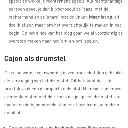
speelt en welke je rechterhand speelt. Als rechtshandige
persoon speel je dan bijvoorbeeld de ‘bass’ met de
rechterhand en de ‘snare’ met de linker.
Maar let op:
dit
doe ik alleen maar om het overzichtelijk te maken in het
begin. Op het einde van het blog gaan we al voorzichtig de
overstap maken naar het ‘om-en-om’ spelen.
Cajon als drumstel
De cajon wordt tegenwoordig in veel muziekstijlen gebruikt
als vervanging van het drumstel. Dit betekent dat je in
praktijk vaak een drumpartij nabootst. Hierdoor zijn er veel
overeenkomsten met de ritmes die je op een drumstel zou
spelen en de bijbehorende klanken: bassdrum, snaredrum
en hihat.
Op een cajon vind je de
basklank
(vergelijkbaar met de