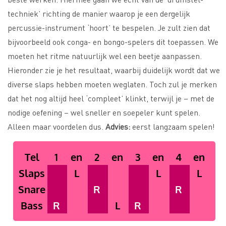
techniek’ richting de manier waarop je een dergelijk
percussie-instrument ‘hoort’ te bespelen. Je zult zien dat
bijvoorbeeld ook conga- en bongo-spelers dit toepassen. We
moeten het ritme natuurlijk wel een beetje aanpassen.
Hieronder zie je het resultaat, waarbij duidelijk wordt dat we
diverse slaps hebben moeten weglaten. Toch zul je merken
dat het nog altijd heel ‘compleet’ klinkt, terwijl je – met de
nodige oefening – wel sneller en soepeler kunt spelen.
Alleen maar voordelen dus.
Advies:
eerst langzaam spelen!
Tel
1
en
2
en
3
en
4
en
Slaps
L
L
L
Snare
R
R
Bass
R
L
R