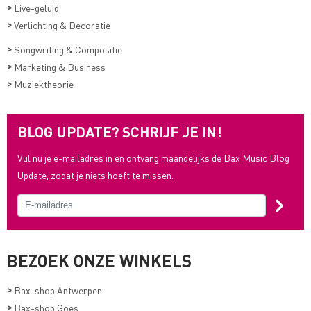
>
Live-geluid
>
Verlichting & Decoratie
>
Songwriting & Compositie
>
Marketing & Business
>
Muziektheorie
BLOG UPDATE? SCHRIJF JE IN!
Vul nu je e-mailadres in en ontvang maandelijks de Bax Music Blog
Update, zodat je niets hoeft te missen.
BEZOEK ONZE WINKELS
>
Bax-shop Antwerpen
>
Bax-shop Goes