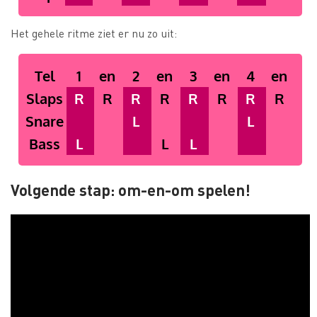
Het gehele ritme ziet er nu zo uit:
Tel
1
en
2
en
3
en
4
en
Slaps
R
R
R
R
R
R
R
R
Snare
L
L
Bass
L
L
L
Volgende stap: om-en-om spelen!