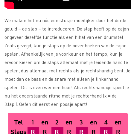
We maken het nu nóg een stukje moeilijker door het derde
geluid – de slap – te introduceren. De slap heeft op de cajon
ongeveer dezelfde functie als een hihat van een drumstel.
Zoals gezegd, kun je slaps op de bovenhoeken van de cajon
spelen. Afhankelijk van je voorkeur en het tempo, kun je
ervoor kiezen om de slaps allemaal met je leidende hand te
spelen, dus allemaal met rechts als je rechtshandig bent. Je
moet dan de bass en de snare met alleen je linkerhand
spelen. Dit is even wennen hoor! Als rechtshandige speel je
nu het onderstaande ritme met je rechterhand (x = de
‘slap’). Oefen dit eerst een poosje apart!
Tel
1
en
2
en
3
en
4
en
Slaps
R
R
R
R
R
R
R
R