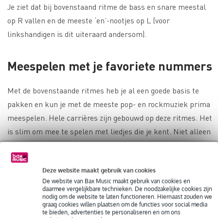
Je ziet dat bij bovenstaand ritme de bass en snare meestal
op R vallen en de meeste ‘en’-nootjes op L (voor
linkshandigen is dit uiteraard andersom).
Meespelen met je favoriete nummers
Met de bovenstaande ritmes heb je al een goede basis te
pakken en kun je met de meeste pop- en rockmuziek prima
meespelen. Hele carrières zijn gebouwd op deze ritmes. Het
is slim om mee te spelen met liedjes die je kent. Niet alleen
is dat veel leuker, je leert er ook beter door in tempo te
spelen.
Tip:
als alternatief kun je de bass-klank met
een
Deze website maakt gebruik van cookies
cajon-pedaal
spelen. Op die manier heb je je handen vrij om
De website van Bax Music maakt gebruik van cookies en
nóg gevarieerdere ritmes te spelen!
daarmee vergelijkbare technieken. De noodzakelijke cookies zijn
nodig om de website te laten functioneren. Hiernaast zouden we
graag cookies willen plaatsen om de functies voor social media
te bieden, advertenties te personaliseren en om ons