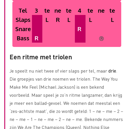
Tel
3
te
ne
te
4
te
ne
te
Slaps
L
R
L
L
L
Snare
R
Bass
R
Ⓡ
Een ritme met triolen
Je speelt nu niet twee of vier slaps per tel, maar
drie
.
Die groepjes van drie noemen we triolen. The Way You
Make Me Feel (Michael Jackson) is een bekend
voorbeeld. Maar speel je zo’n ritme langzamer, dan krijg
je meer een ballad-gevoel. We noemen dat meestal een
‘zes-achtste maat’, die zo wordt geteld: 1 – ne – me – 2 –
ne – me – 1 – ne – me – 2 – ne – me. Bekende nummers
zijn We Are The Champions (Queen), Nothing Else