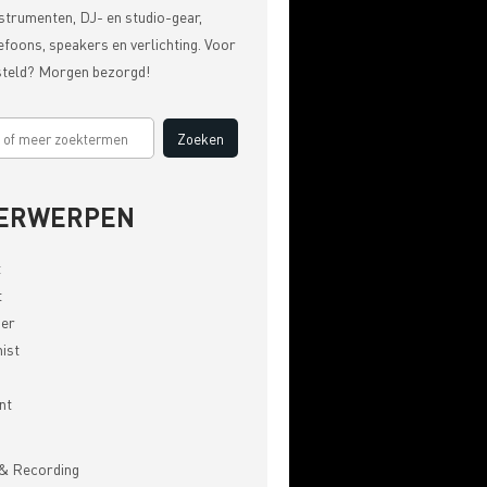
strumenten, DJ- en studio-gear,
efoons, speakers en verlichting. Voor
steld? Morgen bezorgd!
ERWERPEN
t
t
er
ist
nt
& Recording