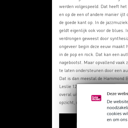
werden volgespeeld. Dat heeft he
en op de een of andere manier ijlt 
de goede kant op. In de jazzmuziek
geldt eigenlijk ook voor de blues.
verdrongen geweest door synthesiz
ongeveer begin deze eeuw maakt 
in de pop en rock. Dat kan een aut
nagebootst. Maar opvallend vaak zi
te laten ondersteunen door een au
Dat is dan meestal de Hammond B3
Leslie 122 of 147. Ken je het typ
Deze webs
overal uit. Maar wat maakt een H
De website
opzicht, nu zo bijzonder?
noodzakeli
cookies wi
en om ons 