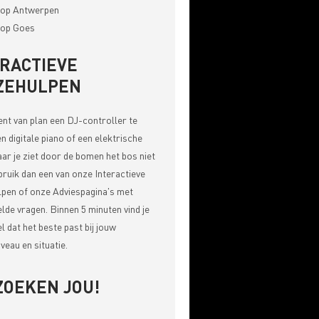
op Antwerpen
op Goes
ERACTIEVE
ZEHULPEN
bent van plan een DJ-controller te
n digitale piano of een elektrische
aar je ziet door de bomen het bos niet
bruik dan een van onze
Interactieve
pen of onze Adviespagina's met
elde vragen
. Binnen 5 minuten vind je
el dat het beste past bij jouw
veau en situatie.
ZOEKEN JOU!