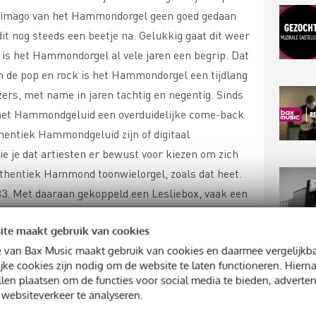
t imago van het Hammondorgel geen goed gedaan
dit nog steeds een beetje na. Gelukkig gaat dit weer
 is het Hammondorgel al vele jaren een begrip. Dat
 In de pop en rock is het Hammondorgel een tijdlang
ers, met name in jaren tachtig en negentig. Sinds
het Hammondgeluid een overduidelijke come-back
hentiek Hammondgeluid zijn of digitaal
e je dat artiesten er bewust voor kiezen om zich
thentiek Hammond toonwielorgel, zoals dat heet.
. Met daaraan gekoppeld een Lesliebox, vaak een
ische Hammondgeluid eenmaal, dan haal je het
ite maakt gebruik van cookies
ammond toonwielorgel, in technisch en muzikaal
 van Bax Music maakt gebruik van cookies en daarmee vergelijkba
TOP
jke cookies zijn nodig om de website te laten functioneren. Hier
llen plaatsen om de functies voor social media te bieden, adverten
websiteverkeer te analyseren.