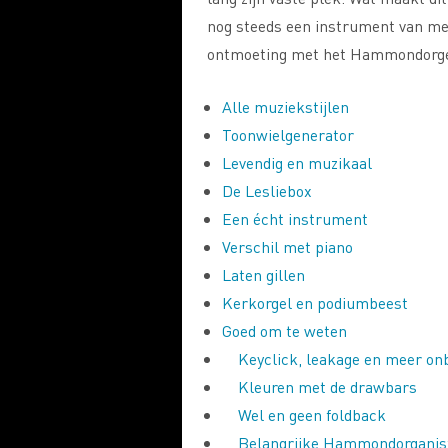
nog steeds een instrument van me
ontmoeting met het Hammondorge
Alle muziekstijlen
Toonwielgenerator
Levendig en muzikaal
De Lesliebox
Een écht instrument
Verschil met piano
Laten gillen
Kerkorgel en podiumbeest
Goed om te weten
Keyclick, leakage en meer on
Kleuren met de drawbars
Wel en geen foldback
Belangrijke Hammondorganis