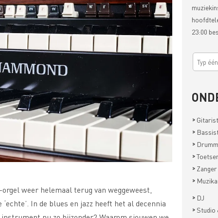
muziekin
hoofdtel
23:00 be
OND
>
Gitaris
>
Bassis
>
Drumm
>
Toetsen
>
Zanger
>
Muzika
-orgel weer helemaal terug van weggeweest,
>
DJ
 ‘echte’. In de blues en jazz heeft het al decennia
>
Studio 
it instrument nu zo bijzonder? Waarom sjouwen we