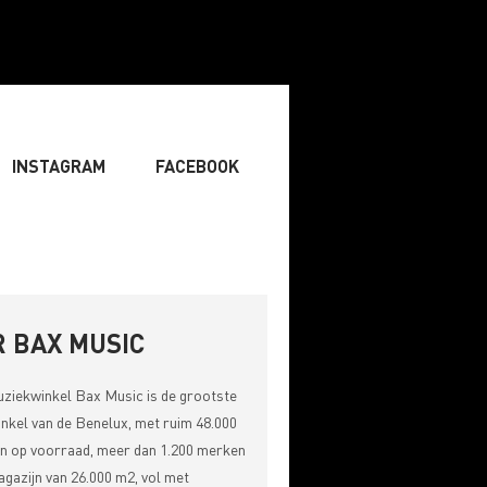
INSTAGRAM
FACEBOOK
IST
» ZANGER
» DJ
RITING & COMPOSITIE
 BAX MUSIC
uziekwinkel
Bax Music
is de grootste
nkel van de Benelux, met ruim 48.000
n op voorraad, meer dan 1.200 merken
gazijn van 26.000 m2, vol met