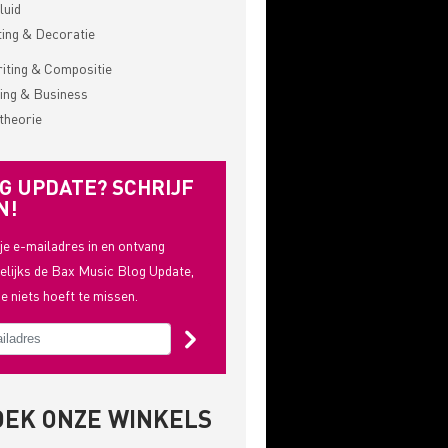
luid
ting & Decoratie
ting & Compositie
ing & Business
theorie
G UPDATE? SCHRIJF
N!
 je e-mailadres in en ontvang
lijks de Bax Music Blog Update,
je niets hoeft te missen.
OEK ONZE WINKELS