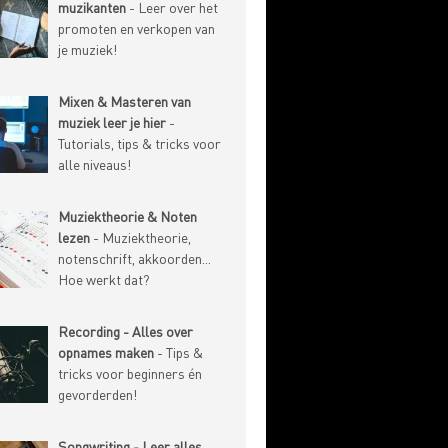
muzikanten
- Leer over het
promoten en verkopen van
je muziek!
Mixen & Masteren van
muziek leer je hier
-
Tutorials, tips & tricks voor
alle niveaus!
Muziektheorie & Noten
lezen
- Muziektheorie,
notenschrift, akkoorden...
Hoe werkt dat?
Recording - Alles over
opnames maken
- Tips &
tricks voor beginners én
gevorderden!
Songwriting - Leer alles