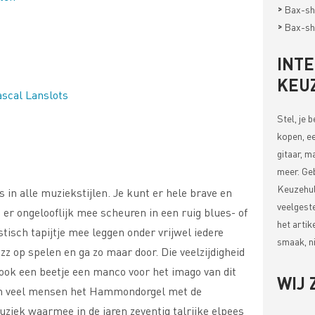
>
Bax-sh
>
Bax-sh
INT
KEU
scal Lanslots
Stel, je 
kopen, ee
gitaar, m
meer. Ge
Keuzehul
in alle muziekstijlen. Je kunt er hele brave en
veelgest
t er ongelooflijk mee scheuren in een ruig blues- of
het artik
isch tapijtje mee leggen onder vrijwel iedere
smaak, ni
zz op spelen en ga zo maar door. Die veelzijdigheid
ook een beetje een manco voor het imago van dit
WIJ 
en veel mensen het Hammondorgel met de
uziek waarmee in de jaren zeventig talrijke elpees