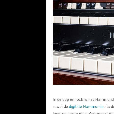
In de pop en rock is het Hammond
zowel de
digitale Hammonds
als de
lang zijn vaste plek. Wat maakt d