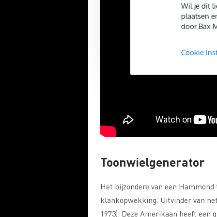
Wil je dit
plaatsen e
door Bax M
Cookie Ins
Toonwielgenerator
Het bijzondere van een Hammond to
klankopwekking. Uitvinder van h
1973). Deze Amerikaan heeft een gr