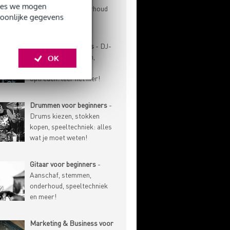
okies we mogen
speeltechniek, onderhoud
soonlijke gegevens
en meer!
DJ'en voor beginners
- DJ-
techniek, gear kiezen,
OK
muziek verzamelen,
optreden: leer het hier!
Drummen voor beginners
-
Drums kiezen, stokken
kopen, speeltechniek: alles
wat je moet weten!
Gitaar voor beginners
-
Aanschaf, stemmen,
onderhoud, speeltechniek
en meer!
Marketing & Business voor