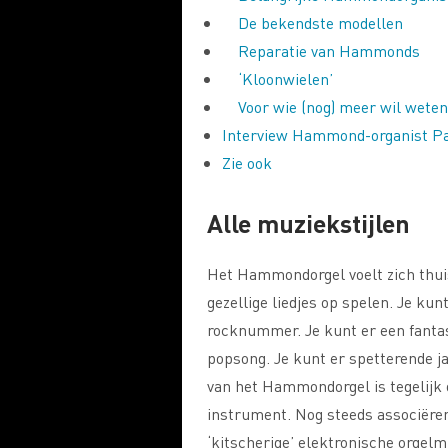
De bekendste modellen
Reparatie van Hammonds
‘Kloonwielen’
Voor wie (nog) meer wil weten
Interview Hammond-organist Pa
Zie ook
Alle muziekstijlen
Het Hammondorgel voelt zich thuis 
gezellige liedjes op spelen. Je kun
rocknummer. Je kunt er een fantast
popsong. Je kunt er spetterende ja
van het Hammondorgel is tegelijk 
instrument. Nog steeds associër
‘kitscherige’ elektronische orgelm