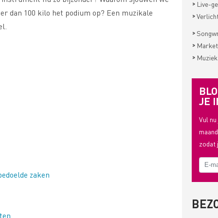
>
Live-ge
er dan 100 kilo het podium op? Een muzikale
>
Verlich
l.
>
Songwri
>
Market
>
Muziek
BLO
JE I
Vul nu
maande
zodat 
bedoelde zaken
BEZ
ten