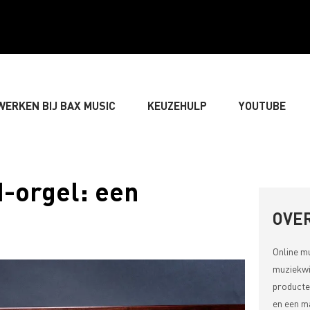
WERKEN BIJ BAX MUSIC
KEUZEHULP
YOUTUBE
GITARIST
» BASSIST
» DRUMMER
» TOETSEN
-orgel: een
LIVE-GELUID
» VERLICHTING & DECORATIE
» SONGW
OVER
Online m
» MUZIEKTHEORIE
muziekwi
producte
en een ma