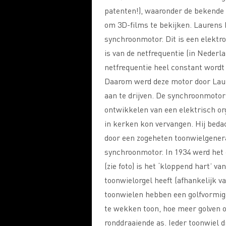
patenten!), waaronder de bekende 
om 3D-films te bekijken. Laurens
synchroonmotor. Dit is een elektro
is van de netfrequentie (in Nederl
netfrequentie heel constant wordt
Daarom werd deze motor door Lau
aan te drijven. De synchroonmoto
ontwikkelen van een elektrisch org
in kerken kon vervangen. Hij beda
door een zogeheten toonwielgenera
synchroonmotor. In 1934 werd het
(zie foto) is het ‘kloppend hart
toonwielorgel heeft (afhankelijk v
toonwielen hebben een golfvormige
te wekken toon, hoe meer golven op
ronddraaiende as. Ieder toonwiel 