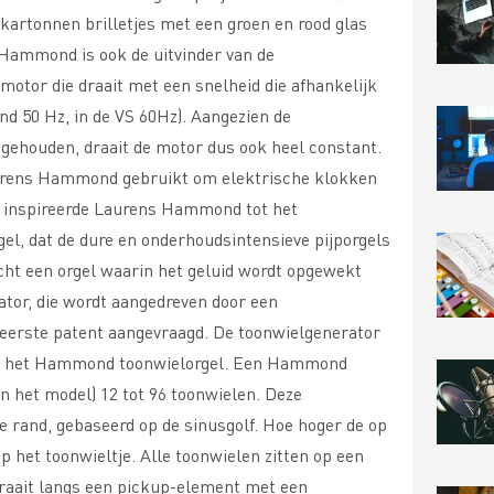
kartonnen brilletjes met een groen en rood glas
 Hammond is ook de uitvinder van de
motor die draait met een snelheid die afhankelijk
and 50 Hz, in de VS 60Hz). Aangezien de
 gehouden, draait de motor dus ook heel constant.
rens Hammond gebruikt om elektrische klokken
r inspireerde Laurens Hammond tot het
el, dat de dure en onderhoudsintensieve pijporgels
cht een orgel waarin het geluid wordt opgewekt
tor, die wordt aangedreven door een
 eerste patent aangevraagd. De toonwielgenerator
’ van het Hammond toonwielorgel. Een Hammond
an het model) 12 tot 96 toonwielen. Deze
 rand, gebaseerd op de sinusgolf. Hoe hoger de op
 het toonwieltje. Alle toonwielen zitten op een
draait langs een pickup-element met een