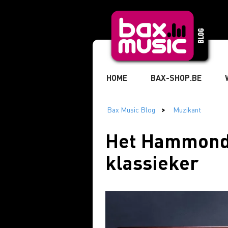
HOME
BAX-SHOP.BE
TIKTOK
MUZIKANT
» 
Het Hammond
klassieker
» STUDIO & RECORDING
» 
» MARKETING & BUSINESS