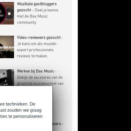
Muzikale gastbloggers
gezocht
- Deel je kennis
met de Bax Music
community.
Video-reviewers gezocht
-
Je kans om als muziek-
expert professionele
reviews te maken.
Werken bij Bax Music
-
Bekijk de vacatures van de
grootste muziekwinkel van
de Benelux.
re technieken. De
-ARTIKELEN
naast zouden we graag
ties te personaliseren
Basgitaar voor beginners
-
Aanschaf, stemmen,