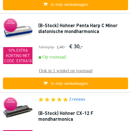
In mijn winkelwagen
Extra
voordeel
(B-Stock) Hohner Penta Harp C Minor
diatonische mondharmonica
€ 30,-
Adviesprijs
€ 40,-
10% EXTRA
KORTING MET
Op voorraad
CODE: EXTRA10
Ook in
1 winkel
op voorraad
In mijn winkelwagen
2 reviews
Extra
voordeel
(B-Stock) Hohner CX-12 F
mondharmonica