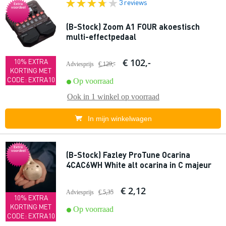
3 reviews
Extra
voordeel
(B-Stock) Zoom A1 FOUR akoestisch
multi-effectpedaal
€ 102,-
10% EXTRA
Adviesprijs
€ 129,-
KORTING MET
CODE: EXTRA10
Op voorraad
Ook in
1 winkel
op voorraad
In mijn winkelwagen
Extra
voordeel
(B-Stock) Fazley ProTune Ocarina
4CAC6WH White alt ocarina in C majeur
€ 2,12
Adviesprijs
€ 5,35
10% EXTRA
KORTING MET
Op voorraad
CODE: EXTRA10