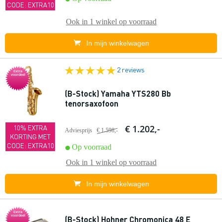
CODE: EXTRA10
Ook in
1 winkel
op voorraad
In mijn winkelwagen
2 reviews
Extra
voordeel
(B-Stock) Yamaha YTS280 Bb
tenorsaxofoon
€ 1.202,-
10% EXTRA
Adviesprijs
€ 1.598,-
KORTING MET
CODE: EXTRA10
Op voorraad
Ook in
1 winkel
op voorraad
In mijn winkelwagen
Extra
voordeel
(B-Stock) Hohner Chromonica 48 E