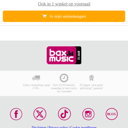
Ook in
1 winkel
op voorraad
In mijn winkelwagen
Gratis verzending vanaf
Voor 23:00 besteld,
30 dagen "niet-goed-
€ 99,-
maandag in huis (mits
geld-terug" garantie!
op voorraad)
BLOG
Disclaimer
|
Privacy policy
|
Cookie-instellingen