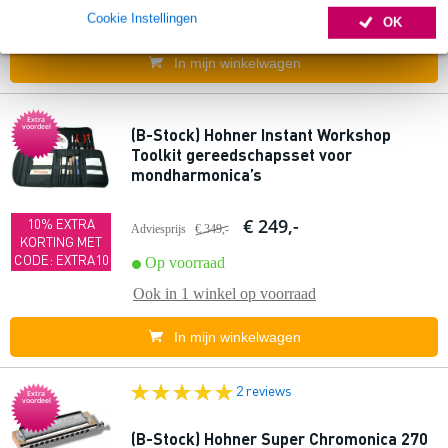
Cookie Instellingen
Ook in
1 winkel
op voorraad
OK
In mijn winkelwagen
Extra
voordeel
(B-Stock) Hohner Instant Workshop
Toolkit gereedschapsset voor
mondharmonica’s
€ 249,-
10% EXTRA
Adviesprijs
€ 349,-
KORTING MET
CODE: EXTRA10
Op voorraad
Ook in
1 winkel
op voorraad
In mijn winkelwagen
2 reviews
Extra
voordeel
(B-Stock) Hohner Super Chromonica 270