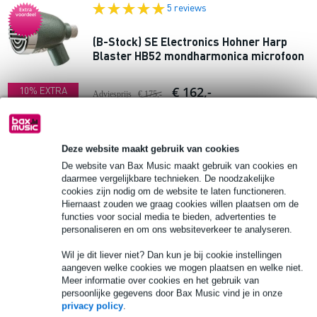
5 reviews
Extra
voordeel
(B-Stock) SE Electronics Hohner Harp
Blaster HB52 mondharmonica microfoon
€ 162,-
10% EXTRA
Adviesprijs
€ 175,-
KORTING MET
CODE: EXTRA10
Op voorraad
Ook in
1 winkel
op voorraad
Deze website maakt gebruik van cookies
De website van Bax Music maakt gebruik van cookies en
In mijn winkelwagen
daarmee vergelijkbare technieken. De noodzakelijke
cookies zijn nodig om de website te laten functioneren.
Hiernaast zouden we graag cookies willen plaatsen om de
10 reviews
Extra
functies voor social media te bieden, advertenties te
voordeel
personaliseren en om ons websiteverkeer te analyseren.
(B-Stock) Roland AE-01 Aerophone Mini
Wil je dit liever niet? Dan kun je bij cookie instellingen
aangeven welke cookies we mogen plaatsen en welke niet.
€ 199,-
Meer informatie over cookies en het gebruik van
10% EXTRA
Adviesprijs
€ 280,-
persoonlijke gegevens door Bax Music vind je in onze
KORTING MET
Op voorraad
privacy policy
.
CODE: EXTRA10