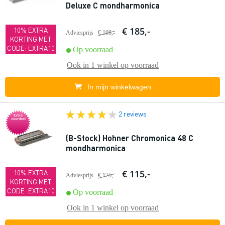
Deluxe C mondharmonica
€ 185,-
10% EXTRA
Adviesprijs
€ 198,-
KORTING MET
CODE: EXTRA10
Op voorraad
Ook in
1 winkel
op voorraad
In mijn winkelwagen
2 reviews
Extra
voordeel
(B-Stock) Hohner Chromonica 48 C
mondharmonica
€ 115,-
10% EXTRA
Adviesprijs
€ 175,-
KORTING MET
CODE: EXTRA10
Op voorraad
Ook in
1 winkel
op voorraad