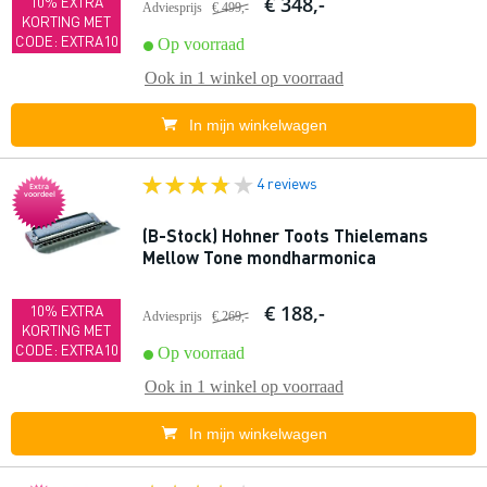
€ 348,-
10% EXTRA
Adviesprijs
€ 499,-
KORTING MET
CODE: EXTRA10
Op voorraad
Ook in
1 winkel
op voorraad
In mijn winkelwagen
4 reviews
Extra
voordeel
(B-Stock) Hohner Toots Thielemans
Mellow Tone mondharmonica
€ 188,-
10% EXTRA
Adviesprijs
€ 269,-
KORTING MET
CODE: EXTRA10
Op voorraad
Ook in
1 winkel
op voorraad
In mijn winkelwagen