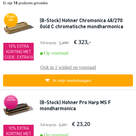
18
Er zijn
producten gevonden.
Popu
(B-Stock) Hohner Chromonica 48/270
lair
Gold C chromatische mondharmonica
€ 323,-
Adviesprijs
€ 444,-
10% EXTRA
KORTING MET
Op voorraad
CODE: EXTRA10
Ook in
1 winkel
op voorraad
In mijn winkelwagen
Extra
voordeel
(B-Stock) Hohner Pro Harp MS F
mondharmonica
€ 23,20
Adviesprijs
€ 41,-
10% EXTRA
KORTING MET
Op voorraad