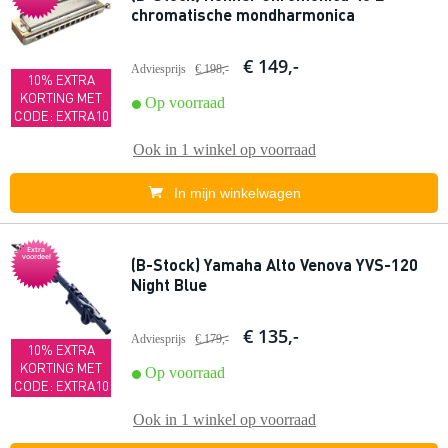
chromatische mondharmonica
€ 149,-
Adviesprijs
€ 198,-
10% EXTRA
KORTING MET
Op voorraad
CODE: EXTRA10
Ook in
1 winkel
op voorraad
In mijn winkelwagen
Extra
voordeel
(B-Stock) Yamaha Alto Venova YVS-120
Night Blue
€ 135,-
Adviesprijs
€ 179,-
10% EXTRA
KORTING MET
Op voorraad
CODE: EXTRA10
Ook in
1 winkel
op voorraad