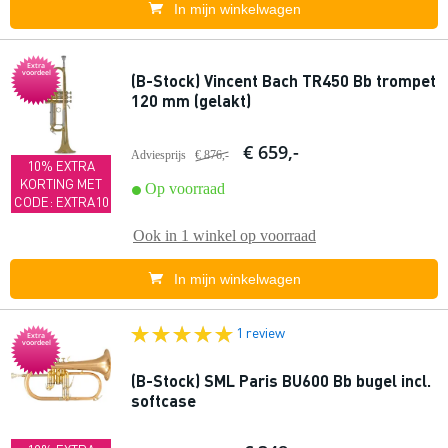
In mijn winkelwagen
Extra
voordeel
(B-Stock) Vincent Bach TR450 Bb trompet
120 mm (gelakt)
€ 659,-
Adviesprijs
€ 876,-
10% EXTRA
KORTING MET
Op voorraad
CODE: EXTRA10
Ook in
1 winkel
op voorraad
In mijn winkelwagen
1 review
Extra
voordeel
(B-Stock) SML Paris BU600 Bb bugel incl.
softcase