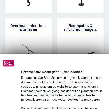
Overhead microfoon
Boompoles &
statieven
microfoonhengels
Deze website maakt gebruik van cookies
De website van Bax Music maakt gebruik van cookies en
daarmee vergelijkbare technieken. De noodzakelijke
cookies zijn nodig om de website te laten functioneren.
Microfoon Statief
Statief-koffers &
Hiernaast zouden we graag cookies willen plaatsen om de
Accessoires
tassen
functies voor social media te bieden, advertenties te
personaliseren en om ons websiteverkeer te analyseren.
Wil je dit liever niet? Dan kun je bij cookie instellingen