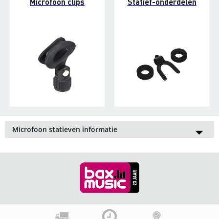
Microfoon clips
Statief-onderdelen
Microfoon statieven informatie
Vanzelfsprekend kun je als zanger perfect je zangmicrofoon
gewoon in je hand houden, maar wil je je handen vrij hebben
op het podium, dan komt een microfoon-standaard wel erg
van pas. Andere situatie: je moet een microfoon hoog boven
een instrument hangen; ook dan is een microfoon-statief dé
oplossing. Nóg een voorbeeld: je studio microfoon is te
gevoelig om in de hand te houden... je raadt het al: een
microfoonstandaard komt als geroepen.
Professionele microfoon-standaards