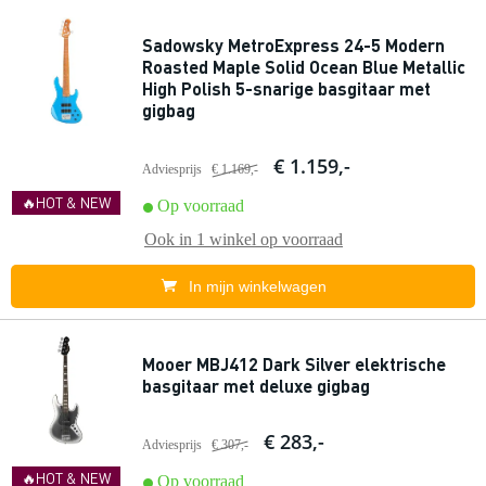
Sadowsky MetroExpress 24-5 Modern
Roasted Maple Solid Ocean Blue Metallic
High Polish 5-snarige basgitaar met
gigbag
€ 1.159,-
Adviesprijs
€ 1.169,-
🔥HOT & NEW
Op voorraad
Ook in
1 winkel
op voorraad
In mijn winkelwagen
Mooer MBJ412 Dark Silver elektrische
basgitaar met deluxe gigbag
€ 283,-
Adviesprijs
€ 307,-
🔥HOT & NEW
Op voorraad