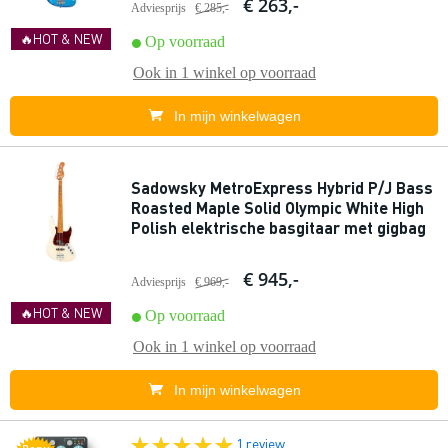
€ 263,-
Adviesprijs
€ 285,-
🔥HOT & NEW
Op voorraad
Ook in
1 winkel
op voorraad
In mijn winkelwagen
Sadowsky MetroExpress Hybrid P/J Bass
Roasted Maple Solid Olympic White High
Polish elektrische basgitaar met gigbag
€ 945,-
Adviesprijs
€ 969,-
🔥HOT & NEW
Op voorraad
Ook in
1 winkel
op voorraad
In mijn winkelwagen
1 review