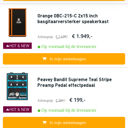
Orange OBC-215-C 2x15 inch
basgitaarversterker speakerkast
€ 1.949,-
Adviesprijs
€ 2.129,-
🔥HOT & NEW
Op voorraad bij de leverancier
In mijn winkelwagen
Peavey Bandit Supreme Teal Stripe
Preamp Pedal effectpedaal
€ 199,-
Adviesprijs
€ 201,-
🔥HOT & NEW
Op voorraad bij de leverancier
In mijn winkelwagen