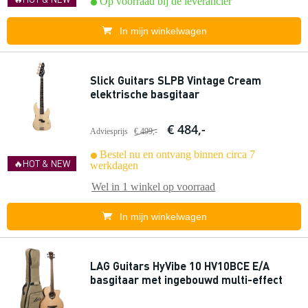
Op voorraad bij de leverancier
In mijn winkelwagen
Slick Guitars SLPB Vintage Cream
elektrische basgitaar
€ 484,-
Adviesprijs
€ 499,-
Bestel nu en ontvang binnen circa 7
🔥HOT & NEW
werkdagen
Wel in
1 winkel
op voorraad
In mijn winkelwagen
LAG Guitars HyVibe 10 HV10BCE E/A
basgitaar met ingebouwd multi-effect