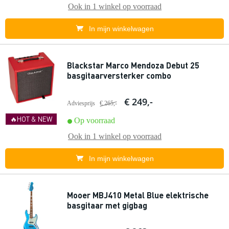
Ook in
1 winkel
op voorraad
In mijn winkelwagen
Blackstar Marco Mendoza Debut 25
basgitaarversterker combo
€ 249,-
Adviesprijs
€ 265,-
🔥HOT & NEW
Op voorraad
Ook in
1 winkel
op voorraad
In mijn winkelwagen
Mooer MBJ410 Metal Blue elektrische
basgitaar met gigbag