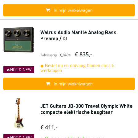
In mijn winkelwagen
Walrus Audio Mantle Analog Bass
Preamp / DI
€ 835,-
Adviesprijs
€ 853,-
Bestel nu en ontvang binnen circa 6
🔥HOT & NEW
werkdagen
In mijn winkelwagen
JET Guitars JB-300 Travel Olympic White
compacte elektrische basgitaar
€ 411,-
🔥HOT & NEW