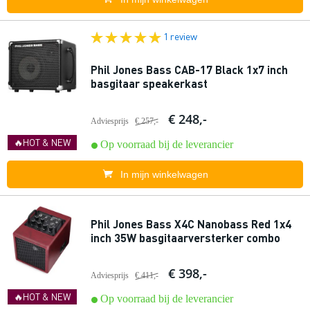
1 review
Phil Jones Bass CAB-17 Black 1x7 inch
basgitaar speakerkast
€ 248,-
Adviesprijs
€ 257,-
🔥HOT & NEW
Op voorraad bij de leverancier
In mijn winkelwagen
Phil Jones Bass X4C Nanobass Red 1x4
inch 35W basgitaarversterker combo
€ 398,-
Adviesprijs
€ 411,-
🔥HOT & NEW
Op voorraad bij de leverancier