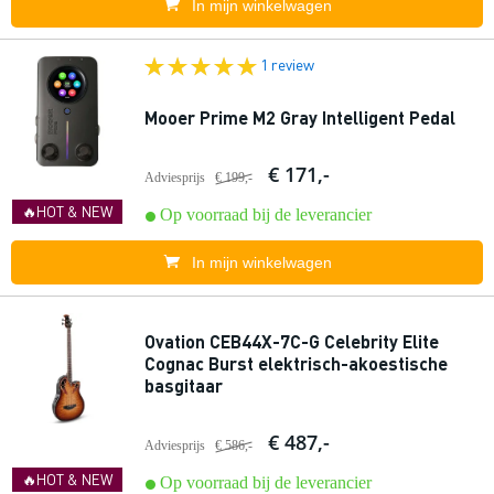
In mijn winkelwagen
1 review
Mooer Prime M2 Gray Intelligent Pedal
€ 171,-
Adviesprijs
€ 199,-
🔥HOT & NEW
Op voorraad bij de leverancier
In mijn winkelwagen
Ovation CEB44X-7C-G Celebrity Elite
Cognac Burst elektrisch-akoestische
basgitaar
€ 487,-
Adviesprijs
€ 586,-
🔥HOT & NEW
Op voorraad bij de leverancier