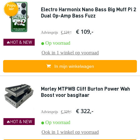
Popu
Electro Harmonix Nano Bass Big Muff Pi 2
lair
Dual Op-Amp Bass Fuzz
€ 109,-
Adviesprijs
€ 121,-
🔥HOT & NEW
Op voorraad
Ook in
1 winkel
op voorraad
In mijn winkelwagen
Morley MTPWB Cliff Burton Power Wah
Boost voor basgitaar
€ 322,-
Adviesprijs
€ 325,-
🔥HOT & NEW
Op voorraad
Ook in
1 winkel
op voorraad