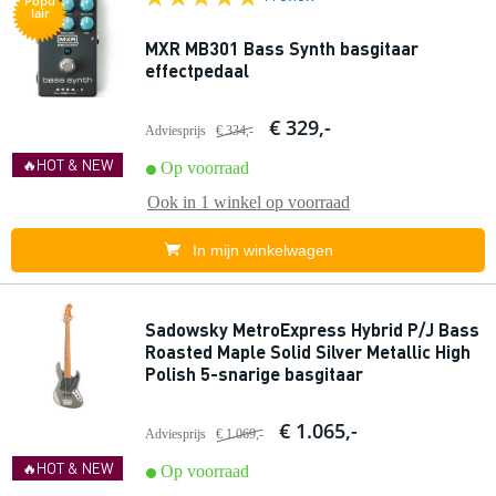
Popu
lair
MXR MB301 Bass Synth basgitaar
effectpedaal
€ 329,-
Adviesprijs
€ 334,-
🔥HOT & NEW
Op voorraad
Ook in
1 winkel
op voorraad
In mijn winkelwagen
Sadowsky MetroExpress Hybrid P/J Bass
Roasted Maple Solid Silver Metallic High
Polish 5-snarige basgitaar
€ 1.065,-
Adviesprijs
€ 1.069,-
🔥HOT & NEW
Op voorraad