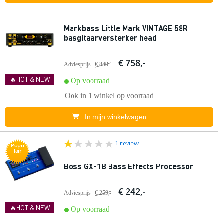
Markbass Little Mark VINTAGE 58R
basgitaarversterker head
€ 758,-
Adviesprijs
€ 849,-
🔥HOT & NEW
Op voorraad
Ook in
1 winkel
op voorraad
In mijn winkelwagen
1 review
Popu
lair
Boss GX-1B Bass Effects Processor
€ 242,-
Adviesprijs
€ 259,-
🔥HOT & NEW
Op voorraad