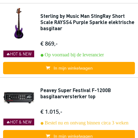
Sterling by Music Man StingRay Short
Scale RAYSS4 Purple Sparkle elektrische
basgitaar
€ 869,-
🔥HOT & NEW
Op voorraad bij de leverancier
In mijn winkelwagen
Peavey Super Festival F-1200B
basgitaarversterker top
€ 1.015,-
🔥HOT & NEW
Bestel nu en ontvang binnen circa 3 weken
In mijn winkelwagen