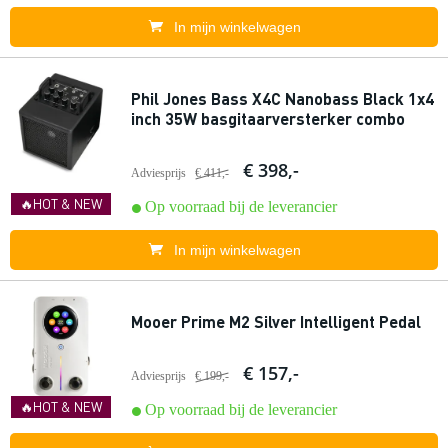
In mijn winkelwagen
Phil Jones Bass X4C Nanobass Black 1x4
inch 35W basgitaarversterker combo
€ 398,-
Adviesprijs
€ 411,-
🔥HOT & NEW
Op voorraad bij de leverancier
In mijn winkelwagen
Mooer Prime M2 Silver Intelligent Pedal
€ 157,-
Adviesprijs
€ 199,-
🔥HOT & NEW
Op voorraad bij de leverancier