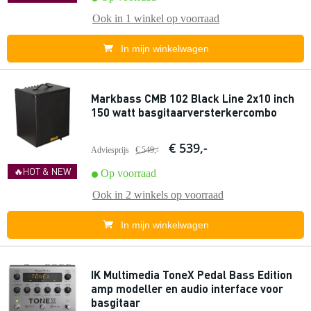
Ook in
1 winkel
op voorraad
In mijn winkelwagen
Markbass CMB 102 Black Line 2x10 inch
150 watt basgitaarversterkercombo
€ 539,-
Adviesprijs
€ 549,-
🔥HOT & NEW
Op voorraad
Ook in
2 winkels
op voorraad
In mijn winkelwagen
IK Multimedia ToneX Pedal Bass Edition
amp modeller en audio interface voor
basgitaar