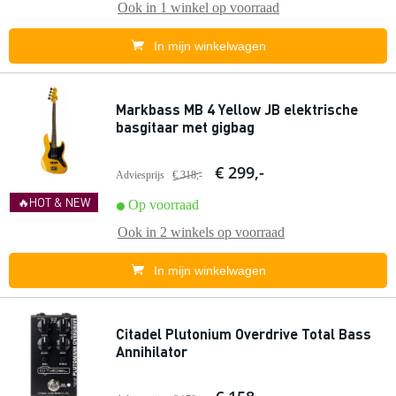
Ook in
1 winkel
op voorraad
In mijn winkelwagen
Markbass MB 4 Yellow JB elektrische
basgitaar met gigbag
€ 299,-
Adviesprijs
€ 318,-
🔥HOT & NEW
Op voorraad
Ook in
2 winkels
op voorraad
In mijn winkelwagen
Citadel Plutonium Overdrive Total Bass
Annihilator