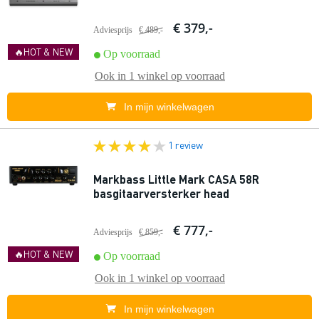
€ 379,-
Adviesprijs
€ 489,-
🔥HOT & NEW
Op voorraad
Ook in
1 winkel
op voorraad
In mijn winkelwagen
1 review
Markbass Little Mark CASA 58R
basgitaarversterker head
€ 777,-
Adviesprijs
€ 859,-
🔥HOT & NEW
Op voorraad
Ook in
1 winkel
op voorraad
In mijn winkelwagen