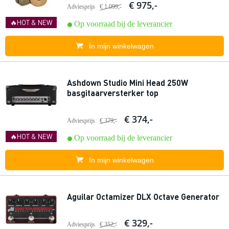
€ 975,-
Adviesprijs
€ 1.099,-
🔥HOT & NEW
Op voorraad bij de leverancier
In mijn winkelwagen
Ashdown Studio Mini Head 250W
basgitaarversterker top
€ 374,-
Adviesprijs
€ 379,-
🔥HOT & NEW
Op voorraad bij de leverancier
In mijn winkelwagen
Aguilar Octamizer DLX Octave Generator
€ 329,-
Adviesprijs
€ 352,-