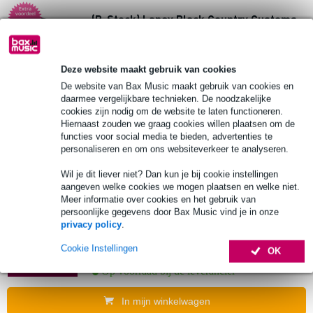
Extra
voordeel
(B-Stock) Laney Black Country Customs
Digbeth Bass Pre Nathan East Signature
€ 344,-
Deze website maakt gebruik van cookies
Adviesprijs
€ 353,-
De website van Bax Music maakt gebruik van cookies en
🔥HOT & NEW
Op voorraad
daarmee vergelijkbare technieken. De noodzakelijke
cookies zijn nodig om de website te laten functioneren.
Ook in
1 winkel
op voorraad
Hiernaast zouden we graag cookies willen plaatsen om de
functies voor social media te bieden, advertenties te
In mijn winkelwagen
personaliseren en om ons websiteverkeer te analyseren.
Wil je dit liever niet? Dan kun je bij cookie instellingen
aangeven welke cookies we mogen plaatsen en welke niet.
Markbass Little Mark ROCKER 58R
Meer informatie over cookies en het gebruik van
basgitaarversterker head
persoonlijke gegevens door Bax Music vind je in onze
privacy policy
.
€ 739,-
Cookie Instellingen
OK
🔥HOT & NEW
Op voorraad bij de leverancier
In mijn winkelwagen