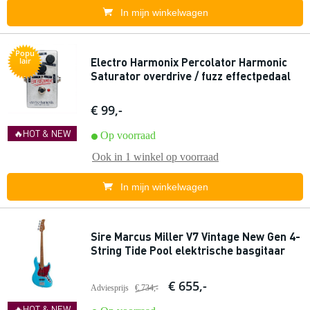
In mijn winkelwagen
Popu
Electro Harmonix Percolator Harmonic
lair
Saturator overdrive / fuzz effectpedaal
€ 99,-
🔥HOT & NEW
Op voorraad
Ook in
1 winkel
op voorraad
In mijn winkelwagen
Sire Marcus Miller V7 Vintage New Gen 4-
String Tide Pool elektrische basgitaar
€ 655,-
Adviesprijs
€ 734,-
🔥HOT & NEW