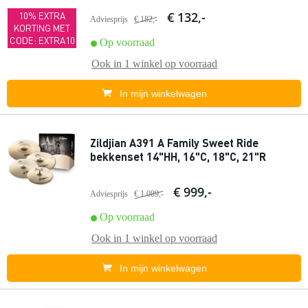
€ 132,-
10% EXTRA
Adviesprijs
€ 182,-
KORTING MET
CODE: EXTRA10
Op voorraad
Ook in
1 winkel
op voorraad
In mijn winkelwagen
Zildjian A391 A Family Sweet Ride
bekkenset 14"HH, 16"C, 18"C, 21"R
€ 999,-
Adviesprijs
€ 1.089,-
Op voorraad
Ook in
1 winkel
op voorraad
In mijn winkelwagen