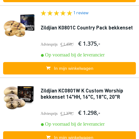
1 review
Zildjian K0801C Country Pack bekkenset
€ 1.375,-
Adviesprijs
€ 1.459,-
Op voorraad bij de leverancier
In mijn winkelwagen
Zildjian KC0801W K Custom Worship
bekkenset 14"HH, 16"C, 18"C, 20"R
€ 1.298,-
Adviesprijs
€ 1.379,-
Op voorraad bij de leverancier
In mijn winkelwagen