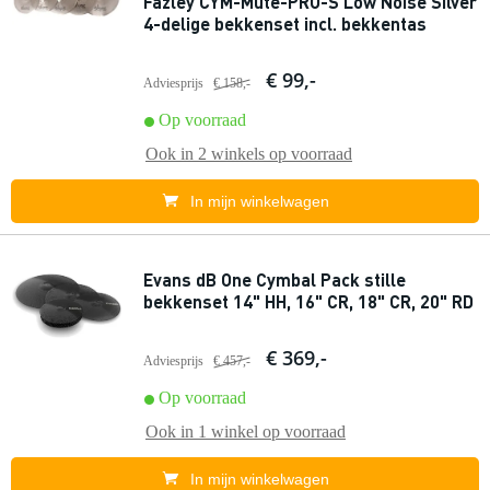
Fazley CYM-Mute-PRO-S Low Noise Silver
4-delige bekkenset incl. bekkentas
€ 99,-
Adviesprijs
€ 158,-
Op voorraad
Ook in
2 winkels
op voorraad
In mijn winkelwagen
Evans dB One Cymbal Pack stille
bekkenset 14" HH, 16" CR, 18" CR, 20" RD
€ 369,-
Adviesprijs
€ 457,-
Op voorraad
Ook in
1 winkel
op voorraad
In mijn winkelwagen