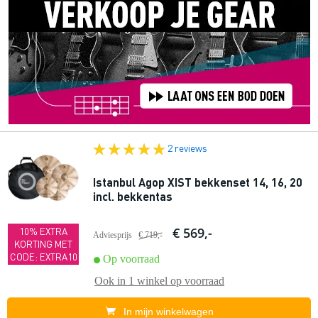
2 reviews
Istanbul Agop XIST bekkenset 14, 16, 20
incl. bekkentas
€ 569,-
10% EXTRA
Adviesprijs
€ 719,-
KORTING MET
CODE: EXTRA10
Op voorraad
Ook in
1 winkel
op voorraad
In mijn winkelwagen