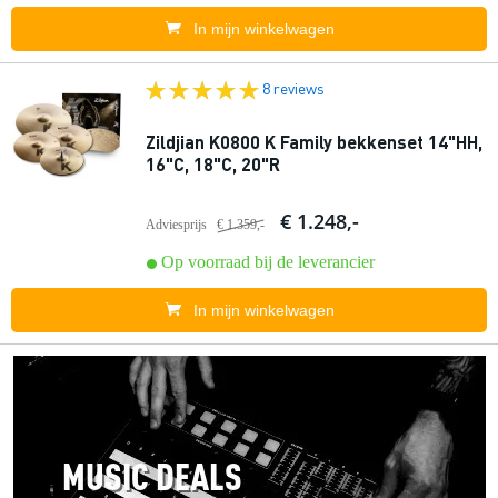
In mijn winkelwagen
8 reviews
Zildjian K0800 K Family bekkenset 14"HH,
16"C, 18"C, 20"R
€ 1.248,-
Adviesprijs
€ 1.359,-
Op voorraad bij de leverancier
In mijn winkelwagen