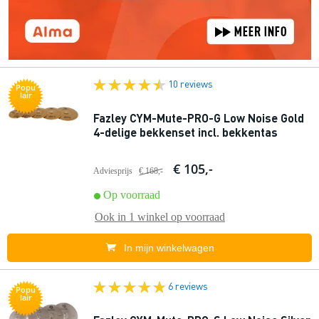
10 reviews
Popu
lair
Fazley CYM-Mute-PRO-G Low Noise Gold
4-delige bekkenset incl. bekkentas
€ 105,-
Adviesprijs
€ 168,-
Op voorraad
Ook in
1 winkel
op voorraad
In mijn winkelwagen
6 reviews
Popu
lair