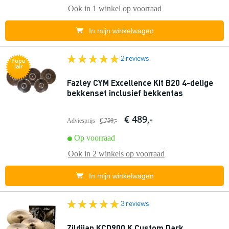
Ook in
1 winkel
op voorraad
In mijn winkelwagen
2 reviews
Popu
lair
Fazley CYM Excellence Kit B20 4-delige
bekkenset inclusief bekkentas
€ 489,-
Adviesprijs
€ 750,-
Op voorraad
Ook in
2 winkels
op voorraad
In mijn winkelwagen
3 reviews
Zildjian KCD900 K Custom Dark