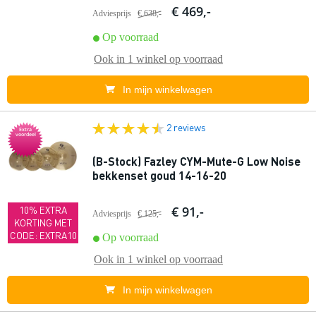
€ 469,-
Adviesprijs
€ 638,-
Op voorraad
Ook in
1 winkel
op voorraad
In mijn winkelwagen
2 reviews
Extra
voordeel
(B-Stock) Fazley CYM-Mute-G Low Noise
bekkenset goud 14-16-20
€ 91,-
10% EXTRA
Adviesprijs
€ 125,-
KORTING MET
CODE: EXTRA10
Op voorraad
Ook in
1 winkel
op voorraad
In mijn winkelwagen