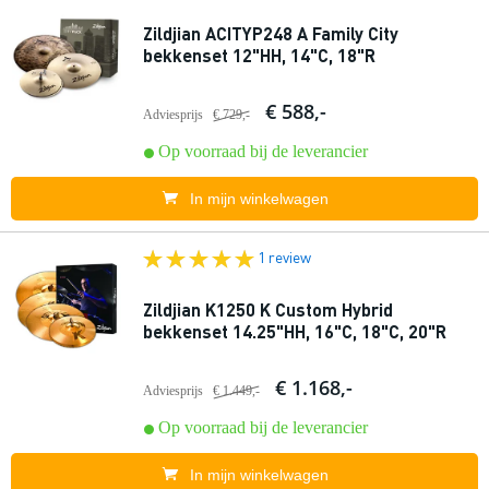
Zildjian ACITYP248 A Family City
bekkenset 12"HH, 14"C, 18"R
€ 588,-
Adviesprijs
€ 729,-
Op voorraad bij de leverancier
In mijn winkelwagen
1 review
Zildjian K1250 K Custom Hybrid
bekkenset 14.25"HH, 16"C, 18"C, 20"R
€ 1.168,-
Adviesprijs
€ 1.449,-
Op voorraad bij de leverancier
In mijn winkelwagen