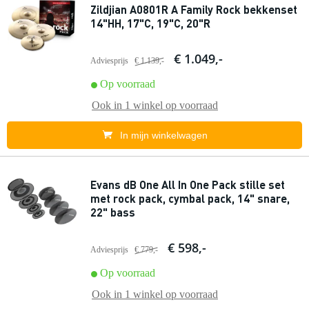
Zildjian A0801R A Family Rock bekkenset
14"HH, 17"C, 19"C, 20"R
€ 1.049,-
Adviesprijs
€ 1.139,-
Op voorraad
Ook in
1 winkel
op voorraad
In mijn winkelwagen
Evans dB One All In One Pack stille set
met rock pack, cymbal pack, 14" snare,
22" bass
€ 598,-
Adviesprijs
€ 779,-
Op voorraad
Ook in
1 winkel
op voorraad