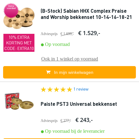
Extra
voordeel
(B-Stock) Sabian HHX Complex Praise
and Worship bekkenset 10-14-16-18-21
€ 1.529,-
Adviesprijs
€ 1.699,-
10% EXTRA
KORTING MET
Op voorraad
CODE: EXTRA10
Ook in
1 winkel
op voorraad
In mijn winkelwagen
1 review
Paiste PST3 Universal bekkenset
€ 243,-
Adviesprijs
€ 277,-
Op voorraad bij de leverancier