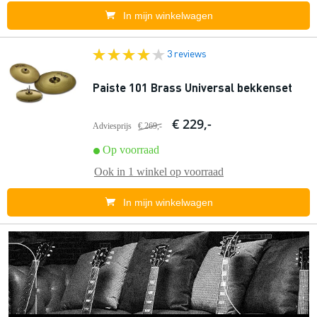
In mijn winkelwagen
3 reviews
Paiste 101 Brass Universal bekkenset
€ 229,-
Adviesprijs
€ 269,-
Op voorraad
Ook in
1 winkel
op voorraad
In mijn winkelwagen