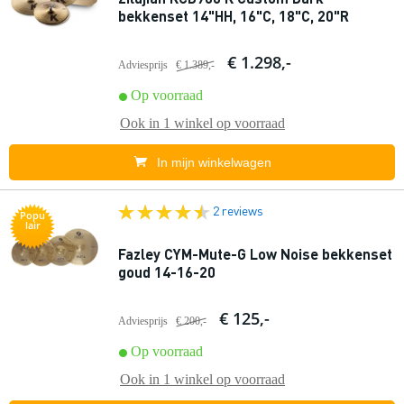
bekkenset 14"HH, 16"C, 18"C, 20"R
€ 1.298,-
Adviesprijs
€ 1.389,-
Op voorraad
Ook in
1 winkel
op voorraad
In mijn winkelwagen
2 reviews
Popu
lair
Fazley CYM-Mute-G Low Noise bekkenset
goud 14-16-20
€ 125,-
Adviesprijs
€ 200,-
Op voorraad
Ook in
1 winkel
op voorraad