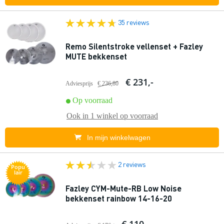
35 reviews
Remo Silentstroke vellenset + Fazley
MUTE bekkenset
€ 231,-
Adviesprijs
€ 236,80
Op voorraad
Ook in
1 winkel
op voorraad
In mijn winkelwagen
2 reviews
Popu
lair
Fazley CYM-Mute-RB Low Noise
bekkenset rainbow 14-16-20