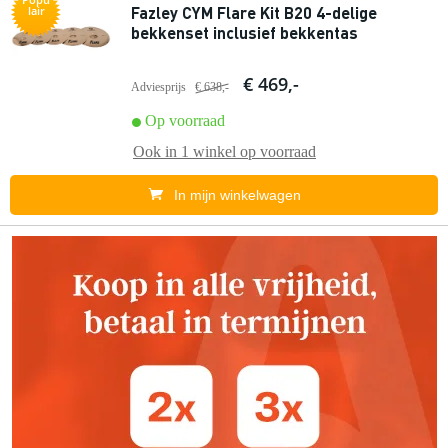
Fazley CYM Flare Kit B20 4-delige
lair
bekkenset inclusief bekkentas
€ 469,-
Adviesprijs
€ 638,-
Op voorraad
Ook in
1 winkel
op voorraad
In mijn winkelwagen