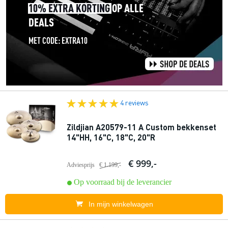
4 reviews
Zildjian A20579-11 A Custom bekkenset
14"HH, 16"C, 18"C, 20"R
€ 999,-
Adviesprijs
€ 1.199,-
Op voorraad bij de leverancier
In mijn winkelwagen