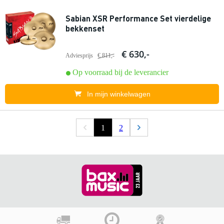
Sabian XSR Performance Set vierdelige
bekkenset
€ 630,-
Adviesprijs
€ 811,-
Op voorraad bij de leverancier
In mijn winkelwagen
1
2