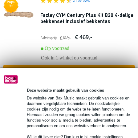
2 reviews
Popu
lair
Fazley CYM Century Plus Kit B20 4-delige
bekkenset inclusief bekkentas
€ 469,-
Adviesprijs
€ 638,-
Op voorraad
Ook in
1 winkel
op voorraad
In mijn winkelwagen
2 reviews
Deze website maakt gebruik van cookies
-2%
De website van Bax Music maakt gebruik van cookies en
Fazley CYM Excellence 2-delige
daarmee vergelijkbare technieken. De noodzakelijke
bekkenset 14 inch hihat + 20 inch ride
cookies zijn nodig om de website te laten functioneren.
Hiernaast zouden we graag cookies willen plaatsen om de
functies voor social media te bieden, advertenties te
€ 320,-
Adviesprijs
€ 328,-
personaliseren en om ons websiteverkeer te analyseren.
Op voorraad
Wil je dit liever niet? Dan kun je bij cookie instellingen