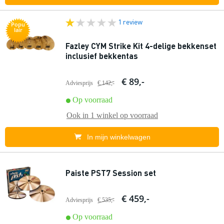
1 review
Popu
lair
Fazley CYM Strike Kit 4-delige bekkenset
inclusief bekkentas
€ 89,-
Adviesprijs
€ 142,-
Op voorraad
Ook in
1 winkel
op voorraad
In mijn winkelwagen
Paiste PST7 Session set
€ 459,-
Adviesprijs
€ 535,-
Op voorraad