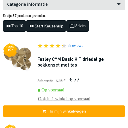
Categorie informatie
87
Er zijn
producten gevonden.
Top-10
Start Keuzehulp
Advies
3 reviews
Popu
lair
Fazley CYM Basic KIT driedelige
bekkenset met tas
€ 77,-
Adviesprijs
€ 123,-
Op voorraad
Ook in
1 winkel
op voorraad
In mijn winkelwagen
Popu