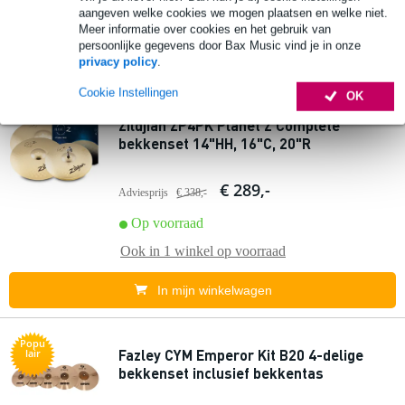
aangeven welke cookies we mogen plaatsen en welke niet.
Ook in
2 winkels
op voorraad
Meer informatie over cookies en het gebruik van
persoonlijke gegevens door Bax Music vind je in onze
In mijn winkelwagen
privacy policy
.
Cookie Instellingen
OK
Zildjian ZP4PK Planet Z Complete
bekkenset 14"HH, 16"C, 20"R
€ 289,-
Adviesprijs
€ 338,-
Op voorraad
Ook in
1 winkel
op voorraad
In mijn winkelwagen
Popu
Fazley CYM Emperor Kit B20 4-delige
lair
bekkenset inclusief bekkentas