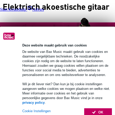
Elektrisch akoestische gitaar
Start Keuzehulp
Advies
Deze website maakt gebruik van cookies
De website van Bax Music maakt gebruik van cookies en
Elektrisch akoestische
Elektrisch akoestische
daarmee vergelijkbare technieken. De noodzakelijke
klassieke gitaar
westerngitaar
cookies zijn nodig om de website te laten functioneren.
Hiernaast zouden we graag cookies willen plaatsen om de
functies voor social media te bieden, advertenties te
personaliseren en om ons websiteverkeer te analyseren.
Wil je dit liever niet? Dan kun je bij cookie instellingen
aangeven welke cookies we mogen plaatsen en welke niet.
Meer informatie over cookies en het gebruik van
persoonlijke gegevens door Bax Music vind je in onze
privacy policy
.
Cookie Instellingen
OK