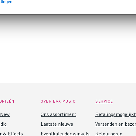
llingen
ORIEËN
OVER BAX MUSIC
SERVICE
 New
Ons assortiment
Betalingsmogelijk
dio
Laatste nieuws
Verzenden en bezo
r & Effects
Eventkalender winkels
Retourneren