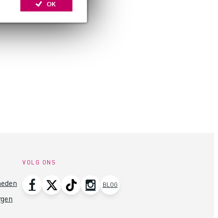
OK
VOLG ONS
heden
BLOG
rgen