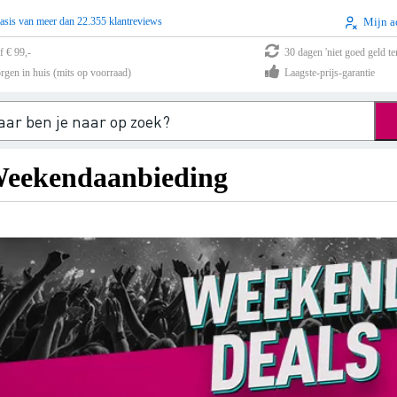
asis van meer dan 22.355 klantreviews
Mijn a
f € 99,-
30 dagen 'niet goed geld te
rgen in huis (mits op voorraad)
Laagste-prijs-garantie
eekendaanbieding