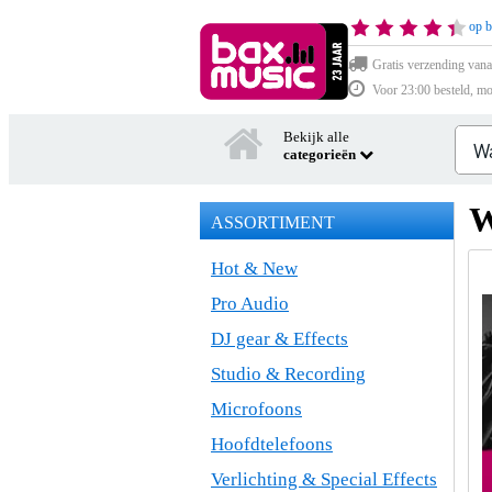
op b
Gratis verzending vana
Voor 23:00 besteld, mo
Bekijk alle
categorieën
W
ASSORTIMENT
Hot & New
Pro Audio
DJ gear & Effects
Studio & Recording
Microfoons
Hoofdtelefoons
Verlichting & Special Effects