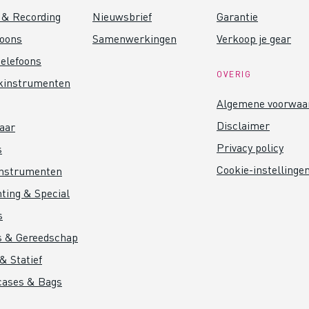
 & Recording
Nieuwsbrief
Garantie
foons
Samenwerkingen
Verkoop je gear
elefoons
OVERIG
kinstrumenten
Algemene voorwaa
Disclaimer
aar
Privacy policy
s
Cookie-instellinge
instrumenten
hting & Special
s
s & Gereedschap
& Statief
cases & Bags