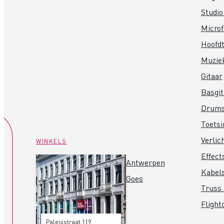
Studio
Micro
Hoofdt
Muzie
Gitaar
Basgit
Drum
Toets
Verlic
WINKELS
Effect
Antwerpen
Kabel
Goes
Truss 
Flight
Paleisstraat 119