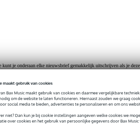
e kunt je onderaan elke nieuwsbrief gemakkelijk uitschrijven als je dez
e maakt gebruik van cookies
van Bax Music maakt gebruik van cookies en daarmee vergelijkbare techniek
 nodig om de website te laten functioneren. Hiernaast zouden we graag cook
voor social media te bieden, advertenties te personaliseren en om ons websi
iever niet? Dan kun je bij cookie instellingen aangeven welke cookies we mog
tie over cookies en het gebruik van persoonlijke gegevens door Bax Music 