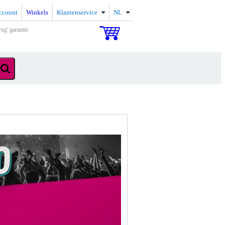
ccount
Winkels
Klantenservice
NL
rug' garantie