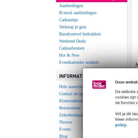
Aanbiedingen
B-stock aanbiedingen
Cadeautips
Verkoop je gear
Bassdrumvel bedrukken
Weekend Deals
Cadeaubonnen
Hot & New
Eventkalender winkels
J
INFORMATIE
Deze websit
Hele assortiment
De website 
Contact en openingstijden
cookies zijn
Klantendienst
de functies 
Retourneren
Wil je dit l
Zekerheidspakket
Meer informa
Nieuws
policy
.
Events
Blog