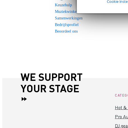
Cookie Inste
Keuzehulp
Muziekwinkel
Samenwerkingen
Bedrijfsprofiel
Beoordeel ons
WE SUPPORT
YOUR STAGE
CATEG
Hot &
Pro Au
DJ gea