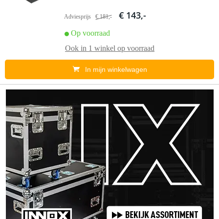
€ 143,-
Adviesprijs
€ 181,-
Op voorraad
Ook in
1 winkel
op voorraad
In mijn winkelwagen