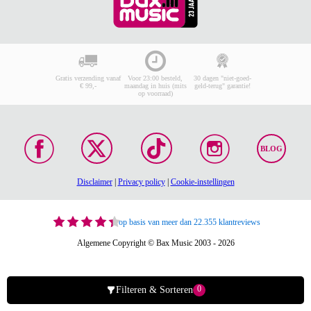
Gratis verzending vanaf
Voor 23:00 besteld,
30 dagen "niet-goed-
€ 99,-
maandag in huis (mits
geld-terug" garantie!
op voorraad)
BLOG
Disclaimer
|
Privacy policy
|
Cookie-instellingen
op basis van meer dan 22.355 klantreviews
Algemene Copyright © Bax Music 2003 - 2026
0
Filteren & Sorteren