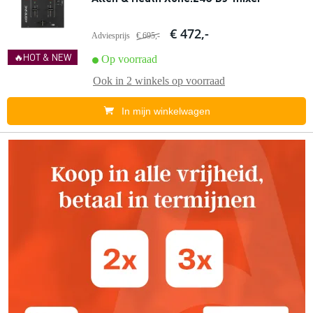
€ 472,-
Adviesprijs
€ 695,-
🔥HOT & NEW
Op voorraad
Ook in
2 winkels
op voorraad
In mijn winkelwagen