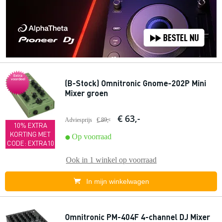
Extra
voordeel
(B-Stock) Omnitronic Gnome-202P Mini
Mixer groen
€ 63,-
Adviesprijs
€ 89,-
10% EXTRA
KORTING MET
Op voorraad
CODE: EXTRA10
Ook in
1 winkel
op voorraad
In mijn winkelwagen
Omnitronic PM-404F 4-channel DJ Mixer