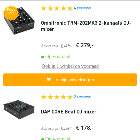
4 reviews
Popu
lair
Omnitronic TRM-202MK3 2-kanaals DJ-
mixer
€ 279,-
Adviesprijs
€ 415,-
Op voorraad
Ook in
1 winkel
op voorraad
In mijn winkelwagen
2 reviews
DAP CORE Beat DJ mixer
€ 178,-
Adviesprijs
€ 239,-
Op voorraad