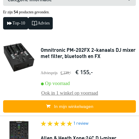
54
Er zijn
producten gevonden.
Top-10
Advies
Omnitronic PM-202FX 2-kanaals DJ mixer
met filter, bluetooth en FX
€ 155,-
Adviesprijs
€ 239,-
Op voorraad
Ook in
1 winkel
op voorraad
In mijn winkelwagen
1 review
Allen & Heath Xone:24C DJ-mixer