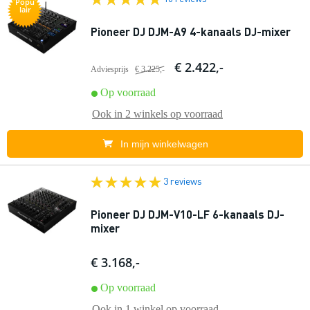
Popu
lair
Pioneer DJ DJM-A9 4-kanaals DJ-mixer
€ 2.422,-
Adviesprijs
€ 3.225,-
Op voorraad
Ook in
2 winkels
op voorraad
In mijn winkelwagen
3 reviews
Pioneer DJ DJM-V10-LF 6-kanaals DJ-
mixer
€ 3.168,-
Op voorraad
Ook in
1 winkel
op voorraad