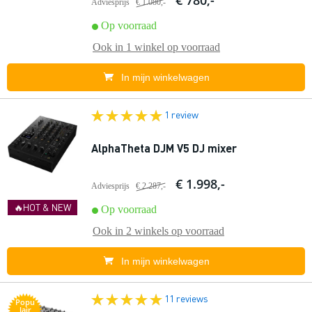
€ 780,-
Adviesprijs
€ 1.080,-
Op voorraad
Ook in
1 winkel
op voorraad
In mijn winkelwagen
1 review
AlphaTheta DJM V5 DJ mixer
€ 1.998,-
Adviesprijs
€ 2.287,-
🔥HOT & NEW
Op voorraad
Ook in
2 winkels
op voorraad
In mijn winkelwagen
11 reviews
Popu
lair