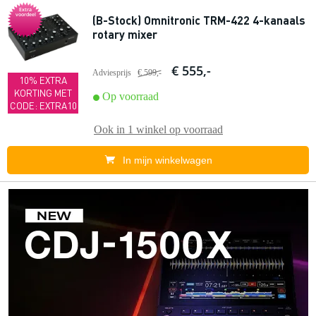
Extra
voordeel
(B-Stock) Omnitronic TRM-422 4-kanaals
rotary mixer
€ 555,-
Adviesprijs
€ 599,-
10% EXTRA
KORTING MET
Op voorraad
CODE: EXTRA10
Ook in
1 winkel
op voorraad
In mijn winkelwagen