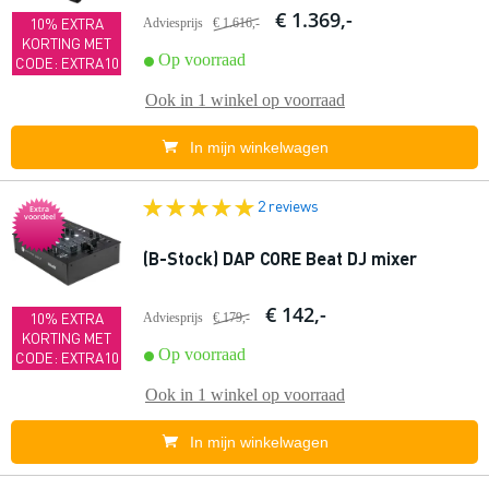
€ 1.369,-
10% EXTRA
Adviesprijs
€ 1.616,-
KORTING MET
Op voorraad
CODE: EXTRA10
Ook in
1 winkel
op voorraad
In mijn winkelwagen
2 reviews
Extra
voordeel
(B-Stock) DAP CORE Beat DJ mixer
€ 142,-
10% EXTRA
Adviesprijs
€ 179,-
KORTING MET
Op voorraad
CODE: EXTRA10
Ook in
1 winkel
op voorraad
In mijn winkelwagen