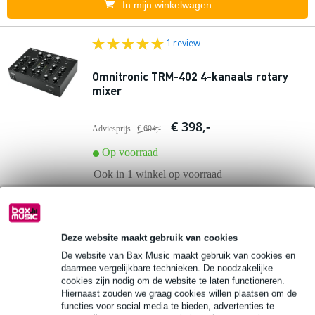
In mijn winkelwagen
1 review
Omnitronic TRM-402 4-kanaals rotary
mixer
€ 398,-
Adviesprijs
€ 604,-
Op voorraad
Ook in
1 winkel
op voorraad
In mijn winkelwagen
Deze website maakt gebruik van cookies
Omnitronic TRM-422 4-kanaals rotary
De website van Bax Music maakt gebruik van cookies en
mixer
daarmee vergelijkbare technieken. De noodzakelijke
cookies zijn nodig om de website te laten functioneren.
Hiernaast zouden we graag cookies willen plaatsen om de
€ 595,-
functies voor social media te bieden, advertenties te
Adviesprijs
€ 629,-