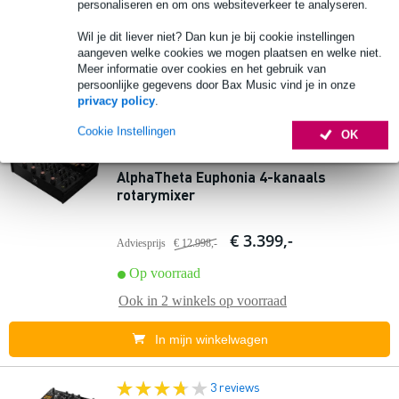
personaliseren en om ons websiteverkeer te analyseren.
Op voorraad
Wil je dit liever niet? Dan kun je bij cookie instellingen
Ook in
1 winkel
op voorraad
aangeven welke cookies we mogen plaatsen en welke niet.
Meer informatie over cookies en het gebruik van
persoonlijke gegevens door Bax Music vind je in onze
In mijn winkelwagen
privacy policy
.
Cookie Instellingen
2 reviews
OK
AlphaTheta Euphonia 4-kanaals
rotarymixer
€ 3.399,-
Adviesprijs
€ 12.998,-
Op voorraad
Ook in
2 winkels
op voorraad
In mijn winkelwagen
3 reviews