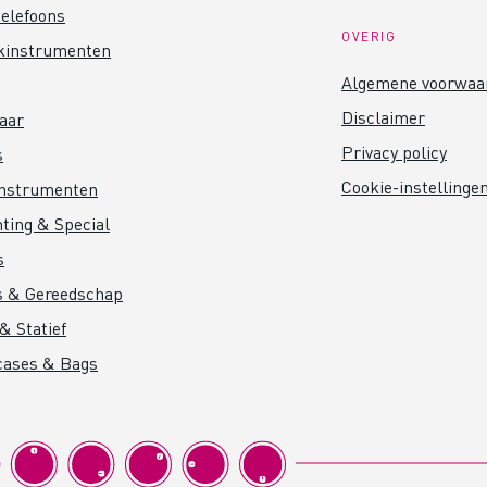
elefoons
OVERIG
kinstrumenten
Algemene voorwaa
Disclaimer
aar
Privacy policy
s
Cookie-instellinge
instrumenten
hting & Special
s
s & Gereedschap
& Statief
cases & Bags