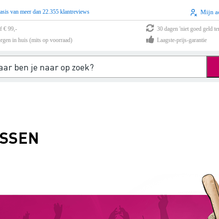
asis van meer dan 22.355 klantreviews
Mijn a
f € 99,-
30 dagen 'niet goed geld te
rgen in huis (mits op voorraad)
Laagste-prijs-garantie
ASSEN