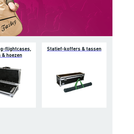
ng-flightcases,
Statief-koffers & tassen
 & hoezen