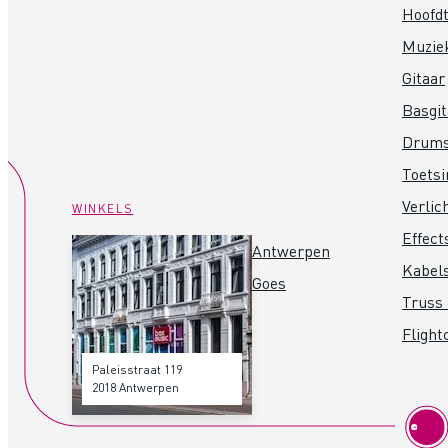
Hoofdt
Muzie
Gitaar
Basgit
Drum
Toets
Verlic
WINKELS
Effect
Antwerpen
Kabel
Goes
Truss 
Flight
Paleisstraat 119
2018 Antwerpen