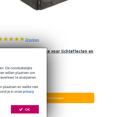
3
reviews
nnox ABAG-417 soft case voor lichteffecten en
toebehoren
en. De noodzakelijke
Op voorraad
ies willen plaatsen om
teverkeer te analyseren.
€ 25,-
en plaatsen en welke niet.
vind je in onze
privacy
In mijn winkelwagen
OK
Vergelijken