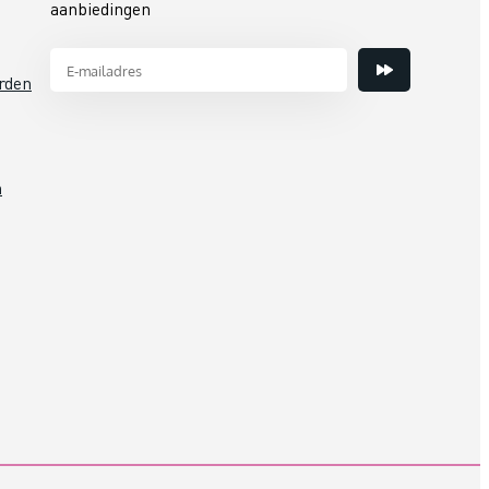
aanbiedingen
rden
n