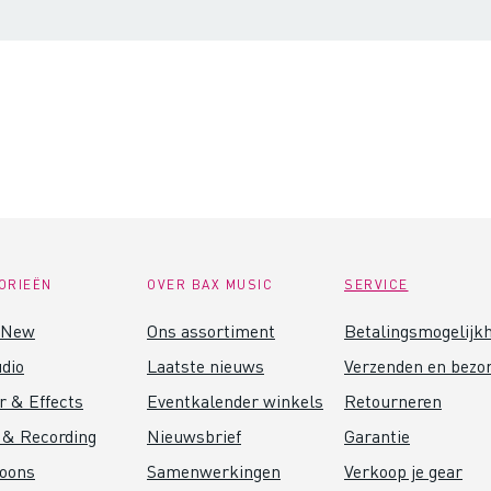
ORIEËN
OVER BAX MUSIC
SERVICE
 New
Ons assortiment
Betalingsmogelijk
dio
Laatste nieuws
Verzenden en bezo
r & Effects
Eventkalender winkels
Retourneren
 & Recording
Nieuwsbrief
Garantie
foons
Samenwerkingen
Verkoop je gear