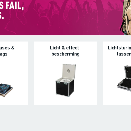
cases &
Licht & effect-
Lichtsturi
bags
bescherming
tassen