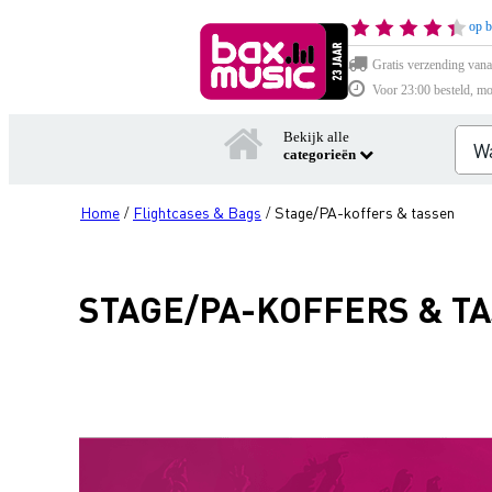
op b
Gratis verzending vana
Voor 23:00 besteld, mo
Bekijk alle
categorieën
Home
Flightcases & Bags
Stage/PA-koffers & tassen
/
/
STAGE/PA-KOFFERS & T