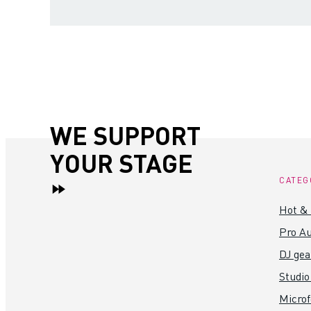
WE SUPPORT
YOUR STAGE
CATEG
Hot &
Pro Au
DJ gea
Studio
Micro