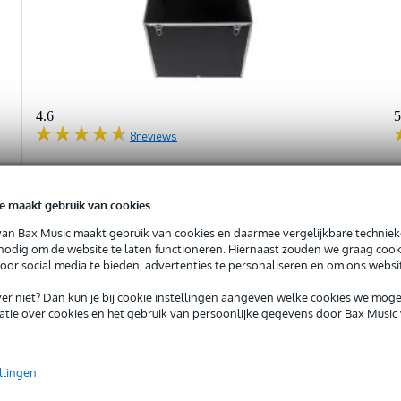
4.6
5
8
reviews
Innox Basic Line MB50 flightcase voor
I
spiegelbol
e maakt gebruik van cookies
van Bax Music maakt gebruik van cookies en daarmee vergelijkbare techniek
Op voorraad
 nodig om de website te laten functioneren. Hiernaast zouden we graag cook
voor social media te bieden, advertenties te personaliseren en om ons websi
€ 99,-
iever niet? Dan kun je bij cookie instellingen aangeven welke cookies we mog
tie over cookies en het gebruik van persoonlijke gegevens door Bax Music 
In mijn winkelwagen
llingen
Vergelijken