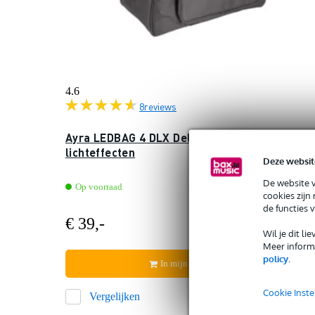
4.6
8
reviews
Ayra LEDBAG 4 DLX Deluxe flightbag voor
lichteffecten
Deze websit
De website 
Op voorraad
cookies zijn
de functies 
€ 39,-
Wil je dit l
Meer informa
policy
.
In mijn winkelwagen
Cookie Inste
Vergelijken