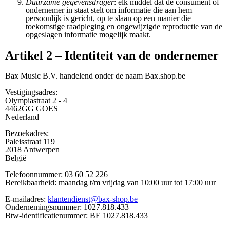
Duurzame gegevensdrager
: elk middel dat de consument of
ondernemer in staat stelt om informatie die aan hem
persoonlijk is gericht, op te slaan op een manier die
toekomstige raadpleging en ongewijzigde reproductie van de
opgeslagen informatie mogelijk maakt.
Artikel 2 – Identiteit van de ondernemer
Bax Music B.V. handelend onder de naam Bax.shop.be
Vestigingsadres:
Olympiastraat 2 - 4
4462GG GOES
Nederland
Bezoekadres:
Paleisstraat 119
2018 Antwerpen
België
Telefoonnummer: 03 60 52 226
Bereikbaarheid: maandag t/m vrijdag van 10:00 uur tot 17:00 uur
E-mailadres:
klantendienst@bax-shop.be
Ondernemingsnummer: 1027.818.433
Btw-identificatienummer: BE 1027.818.433