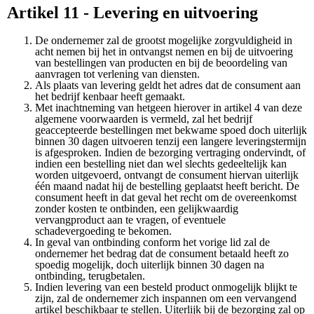
Artikel 11 - Levering en uitvoering
De ondernemer zal de grootst mogelijke zorgvuldigheid in
acht nemen bij het in ontvangst nemen en bij de uitvoering
van bestellingen van producten en bij de beoordeling van
aanvragen tot verlening van diensten.
Als plaats van levering geldt het adres dat de consument aan
het bedrijf kenbaar heeft gemaakt.
Met inachtneming van hetgeen hierover in artikel 4 van deze
algemene voorwaarden is vermeld, zal het bedrijf
geaccepteerde bestellingen met bekwame spoed doch uiterlijk
binnen 30 dagen uitvoeren tenzij een langere leveringstermijn
is afgesproken. Indien de bezorging vertraging ondervindt, of
indien een bestelling niet dan wel slechts gedeeltelijk kan
worden uitgevoerd, ontvangt de consument hiervan uiterlijk
één maand nadat hij de bestelling geplaatst heeft bericht. De
consument heeft in dat geval het recht om de overeenkomst
zonder kosten te ontbinden, een gelijkwaardig
vervangproduct aan te vragen, of eventuele
schadevergoeding te bekomen.
In geval van ontbinding conform het vorige lid zal de
ondernemer het bedrag dat de consument betaald heeft zo
spoedig mogelijk, doch uiterlijk binnen 30 dagen na
ontbinding, terugbetalen.
Indien levering van een besteld product onmogelijk blijkt te
zijn, zal de ondernemer zich inspannen om een vervangend
artikel beschikbaar te stellen. Uiterlijk bij de bezorging zal op