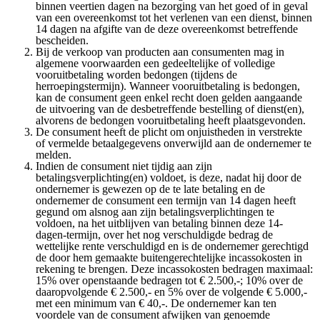
binnen veertien dagen na bezorging van het goed of in geval
van een overeenkomst tot het verlenen van een dienst, binnen
14 dagen na afgifte van de deze overeenkomst betreffende
bescheiden.
Bij de verkoop van producten aan consumenten mag in
algemene voorwaarden een gedeeltelijke of volledige
vooruitbetaling worden bedongen (tijdens de
herroepingstermijn). Wanneer vooruitbetaling is bedongen,
kan de consument geen enkel recht doen gelden aangaande
de uitvoering van de desbetreffende bestelling of dienst(en),
alvorens de bedongen vooruitbetaling heeft plaatsgevonden.
De consument heeft de plicht om onjuistheden in verstrekte
of vermelde betaalgegevens onverwijld aan de ondernemer te
melden.
Indien de consument niet tijdig aan zijn
betalingsverplichting(en) voldoet, is deze, nadat hij door de
ondernemer is gewezen op de te late betaling en de
ondernemer de consument een termijn van 14 dagen heeft
gegund om alsnog aan zijn betalingsverplichtingen te
voldoen, na het uitblijven van betaling binnen deze 14-
dagen-termijn, over het nog verschuldigde bedrag de
wettelijke rente verschuldigd en is de ondernemer gerechtigd
de door hem gemaakte buitengerechtelijke incassokosten in
rekening te brengen. Deze incassokosten bedragen maximaal:
15% over openstaande bedragen tot € 2.500,-; 10% over de
daaropvolgende € 2.500,- en 5% over de volgende € 5.000,-
met een minimum van € 40,-. De ondernemer kan ten
voordele van de consument afwijken van genoemde