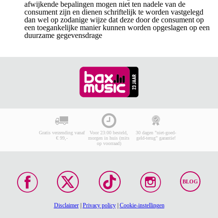
afwijkende bepalingen mogen niet ten nadele van de
consument zijn en dienen schriftelijk te worden vastgelegd
dan wel op zodanige wijze dat deze door de consument op
een toegankelijke manier kunnen worden opgeslagen op een
duurzame gegevensdrage
Gratis verzending vanaf
Voor 23:00 besteld,
30 dagen "niet-goed-
€ 99,-
morgen in huis (mits
geld-terug" garantie!
op voorraad)
BLOG
Disclaimer
|
Privacy policy
|
Cookie-instellingen