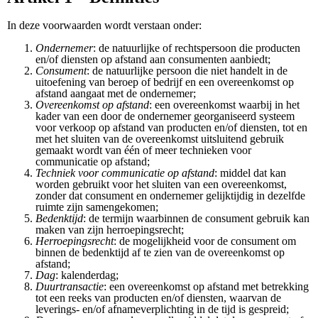
In deze voorwaarden wordt verstaan onder:
Ondernemer
: de natuurlijke of rechtspersoon die producten
en/of diensten op afstand aan consumenten aanbiedt;
Consument
: de natuurlijke persoon die niet handelt in de
uitoefening van beroep of bedrijf en een overeenkomst op
afstand aangaat met de ondernemer;
Overeenkomst op afstand
: een overeenkomst waarbij in het
kader van een door de ondernemer georganiseerd systeem
voor verkoop op afstand van producten en/of diensten, tot en
met het sluiten van de overeenkomst uitsluitend gebruik
gemaakt wordt van één of meer technieken voor
communicatie op afstand;
Techniek voor communicatie op afstand
: middel dat kan
worden gebruikt voor het sluiten van een overeenkomst,
zonder dat consument en ondernemer gelijktijdig in dezelfde
ruimte zijn samengekomen;
Bedenktijd
: de termijn waarbinnen de consument gebruik kan
maken van zijn herroepingsrecht;
Herroepingsrecht
: de mogelijkheid voor de consument om
binnen de bedenktijd af te zien van de overeenkomst op
afstand;
Dag
: kalenderdag;
Duurtransactie
: een overeenkomst op afstand met betrekking
tot een reeks van producten en/of diensten, waarvan de
leverings- en/of afnameverplichting in de tijd is gespreid;