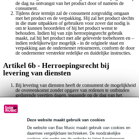
de dag na ontvangst van het product door of namens de
consument.
Tijdens deze termijn zal de consument zorgvuldig omgaan
met het product en de verpakking. Hij zal het product slechts
in die mate uitpakken of gebruiken voor zover dat nodig is
om te kunnen beoordelen of hij het product wenst te
behouden. Indien hij van zijn herroepingsrecht gebruik
maakt, zal hij het product met alle geleverde toebehoren en –
indien redelijkerwijze mogelijk - in de originele staat en
verpakking aan de ondernemer retourneren, conform de door
de ondernemer verstrekte redelijke en duidelijke instructies.
Artikel 6b - Herroepingsrecht bij
levering van diensten
Bij levering van diensten heeft de consument de mogelijkheid
de overeenkomst zonder opgave van redenen te ontbinden
gedurende veertien dagen, ingaande op de dag van het
aangaan der overeenkomst.
Om gebruik te maken van zijn herroepingsrecht, zal de
consument zich richten naar de door de ondernemer bij het
aanbod en/of uiterlijk bij de levering ter zake verstrekte
redelijke en duidelijke instructies.
Deze website maakt gebruik van cookies
De website van Bax Music maakt gebruik van cookies en
Artikel 7 - Kosten in geval van
daarmee vergelijkbare technieken. De noodzakelijke
cookies zijn nodig om de website te laten functioneren.