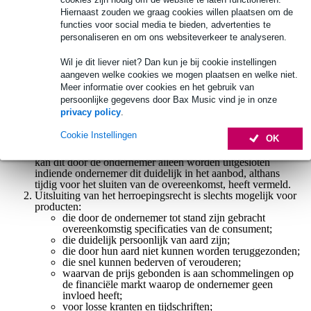
herroeping
Hiernaast zouden we graag cookies willen plaatsen om de
functies voor social media te bieden, advertenties te
Indien de consument gebruik maakt van zijn
personaliseren en om ons websiteverkeer te analyseren.
herroepingsrecht, komen ten hoogste de kosten van
terugzending voor zijn rekening.
Wil je dit liever niet? Dan kun je bij cookie instellingen
Indien de consument een bedrag betaald heeft, zal de
ondernemer dit bedrag zo spoedig mogelijk, doch uiterlijk
aangeven welke cookies we mogen plaatsen en welke niet.
binnen 30 dagen na de terugzending of herroeping,
Meer informatie over cookies en het gebruik van
terugbetalen.
persoonlijke gegevens door Bax Music vind je in onze
privacy policy
.
Artikel 8 - Uitsluiting herroepingsrecht
Cookie Instellingen
OK
Indien de consument niet over een herroepingsrecht beschikt,
kan dit door de ondernemer alleen worden uitgesloten
indiende ondernemer dit duidelijk in het aanbod, althans
tijdig voor het sluiten van de overeenkomst, heeft vermeld.
Uitsluiting van het herroepingsrecht is slechts mogelijk voor
producten:
die door de ondernemer tot stand zijn gebracht
overeenkomstig specificaties van de consument;
die duidelijk persoonlijk van aard zijn;
die door hun aard niet kunnen worden teruggezonden;
die snel kunnen bederven of verouderen;
waarvan de prijs gebonden is aan schommelingen op
de financiële markt waarop de ondernemer geen
invloed heeft;
voor losse kranten en tijdschriften;