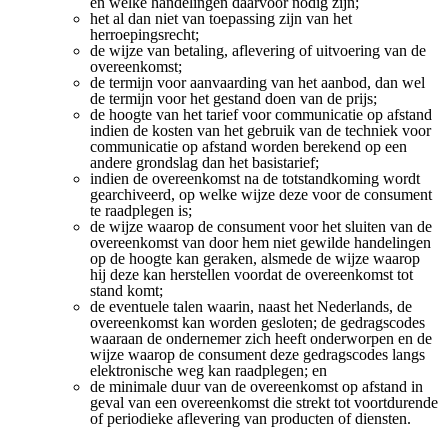
en welke handelingen daarvoor nodig zijn;
het al dan niet van toepassing zijn van het
herroepingsrecht;
de wijze van betaling, aflevering of uitvoering van de
overeenkomst;
de termijn voor aanvaarding van het aanbod, dan wel
de termijn voor het gestand doen van de prijs;
de hoogte van het tarief voor communicatie op afstand
indien de kosten van het gebruik van de techniek voor
communicatie op afstand worden berekend op een
andere grondslag dan het basistarief;
indien de overeenkomst na de totstandkoming wordt
gearchiveerd, op welke wijze deze voor de consument
te raadplegen is;
de wijze waarop de consument voor het sluiten van de
overeenkomst van door hem niet gewilde handelingen
op de hoogte kan geraken, alsmede de wijze waarop
hij deze kan herstellen voordat de overeenkomst tot
stand komt;
de eventuele talen waarin, naast het Nederlands, de
overeenkomst kan worden gesloten; de gedragscodes
waaraan de ondernemer zich heeft onderworpen en de
wijze waarop de consument deze gedragscodes langs
elektronische weg kan raadplegen; en
de minimale duur van de overeenkomst op afstand in
geval van een overeenkomst die strekt tot voortdurende
of periodieke aflevering van producten of diensten.