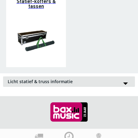
Statief-koffers &
tassen
Licht statief & truss informatie
Bax-shop heeft een bijzonder ruim assortiment
verlichtingsproducten, dus ook de nodige lichtstatieven en
truss-producten mochten niet ontbreken. U vindt hier alles op
het gebied van zowel truss als verlichting-standaards. Denk
bijvoorbeeld aan driepoot-statieven, windup-statieven en het
nodige toebehoren, zoals t-bars, tassen, G-haken en statief-
adapters. Daarnaast treft u de meest uiteenlopende soorten
truss in deze categorie, waaronder Eurotruss, Duratruss,
Alutruss en Prolyte. Dus alles wat u nodig hebt om uw spots
en lichteffecten op een praktische en veilige manier op te