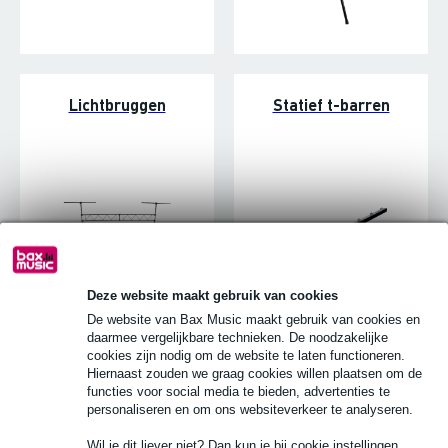
Lichtbruggen
Statief t-barren
Deze website maakt gebruik van cookies
De website van Bax Music maakt gebruik van cookies en
daarmee vergelijkbare technieken. De noodzakelijke
cookies zijn nodig om de website te laten functioneren.
Truss/statief adapters
Haken & Safetys
Hiernaast zouden we graag cookies willen plaatsen om de
functies voor social media te bieden, advertenties te
personaliseren en om ons websiteverkeer te analyseren.
Wil je dit liever niet? Dan kun je bij cookie instellingen