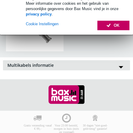
Meer informatie over cookies en het gebruik van
persoonlijke gegevens door Bax Music vind je in onze
privacy policy
.
Cookie Instellingen
OK
Multikabels informatie
In de licht- en geluidstechniek wordt er nog veel gebruik
gemaakt van multikabels die u kunt inprikken op een
PA-
Mixer/-mengpaneel
of
lichtsturing
. Dit is handig omdat u dan
slechts één kabel door de zaal of over het podium hebt lopen.
Dit is veel veiliger en ziet er bovendien veel beter uit. Wilt u
uw multikabel verder bedekken, dan kunt u terecht in de
categorie
kabelmatten en bruggen
. In de categorie
multikabel
geluid
vindt u alles op het gebied van het vervoer van uw
signaal in één kabel. Zoals bij meerdere categorieën binnen de
bekabeling treft u hier ook
multikabel per meter/rol
en
multiconnectoren
.
Gratis verzending vanaf
Voor 23:00 besteld,
30 dagen "niet-goed-
€ 99,-
morgen in huis (mits
geld-terug" garantie!
op voorraad)