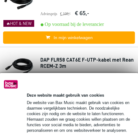
€ 65,-
Adviesprijs
€ 108,-
🔥HOT & NEW
Op voorraad bij de leverancier
In mijn winkelwagen
DAP FLR58 CAT6E F-UTP-kabel met Rean
RCEM-Z 3m
€ 19,40
Adviesprijs
€ 32,-
🔥HOT & NEW
Op voorraad bij de leverancier
Deze website maakt gebruik van cookies
De website van Bax Music maakt gebruik van cookies en
In mijn winkelwagen
daarmee vergelijkbare technieken. De noodzakelijke
cookies zijn nodig om de website te laten functioneren.
Hiernaast zouden we graag cookies willen plaatsen om de
functies voor social media te bieden, advertenties te
DAP FLR58 CAT6E F-UTP-kabel met Rean
personaliseren en om ons websiteverkeer te analyseren.
RCEM-Z 6 m