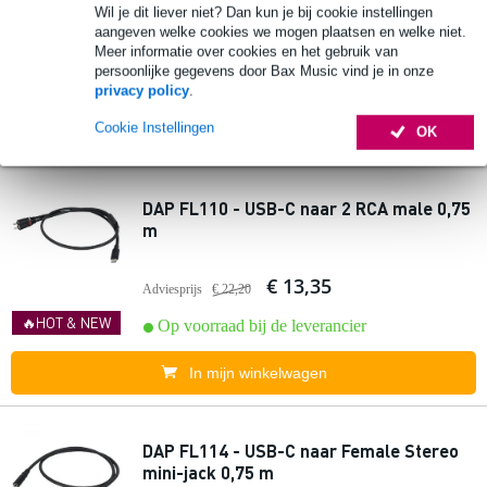
Wil je dit liever niet? Dan kun je bij cookie instellingen
aangeven welke cookies we mogen plaatsen en welke niet.
€ 30,-
Adviesprijs
€ 51,-
Meer informatie over cookies en het gebruik van
persoonlijke gegevens door Bax Music vind je in onze
🔥HOT & NEW
Op voorraad bij de leverancier
privacy policy
.
Cookie Instellingen
In mijn winkelwagen
OK
DAP FL110 - USB-C naar 2 RCA male 0,75
m
€ 13,35
Adviesprijs
€ 22,20
🔥HOT & NEW
Op voorraad bij de leverancier
In mijn winkelwagen
DAP FL114 - USB-C naar Female Stereo
mini-jack 0,75 m