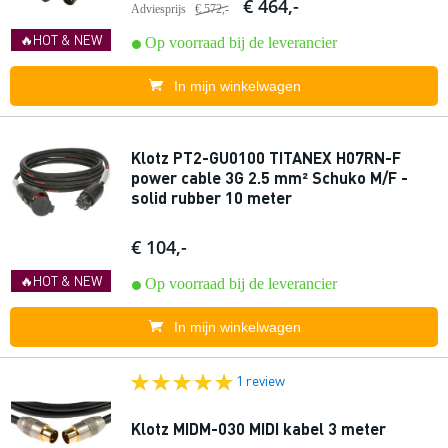
€ 464,-
Adviesprijs
€ 572,-
🔥HOT & NEW
Op voorraad bij de leverancier
In mijn winkelwagen
Klotz PT2-GU0100 TITANEX H07RN-F
power cable 3G 2.5 mm² Schuko M/F -
solid rubber 10 meter
€ 104,-
🔥HOT & NEW
Op voorraad bij de leverancier
In mijn winkelwagen
1 review
Klotz MIDM-030 MIDI kabel 3 meter