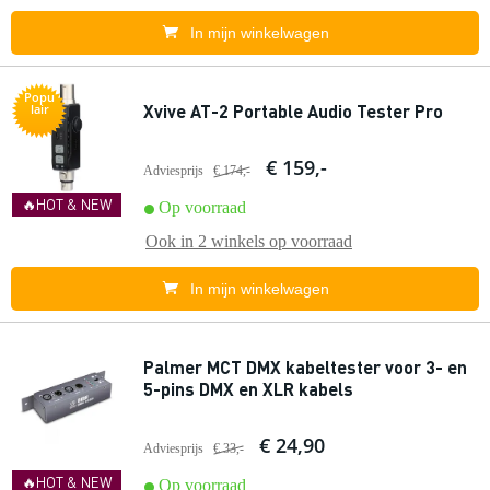
In mijn winkelwagen
Popu
Xvive AT-2 Portable Audio Tester Pro
lair
€ 159,-
Adviesprijs
€ 174,-
🔥HOT & NEW
Op voorraad
Ook in
2 winkels
op voorraad
In mijn winkelwagen
Palmer MCT DMX kabeltester voor 3- en
5-pins DMX en XLR kabels
€ 24,90
Adviesprijs
€ 33,-
🔥HOT & NEW
Op voorraad