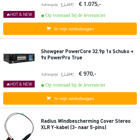
€ 1.075,-
Adviesprijs
€ 1.415,-
🔥HOT & NEW
Op voorraad bij de leverancier
In mijn winkelwagen
Showgear PowerCore 32.9p 1x Schuko +
9x PowerPro True
€ 970,-
Adviesprijs
€ 1.254,-
🔥HOT & NEW
Op voorraad bij de leverancier
In mijn winkelwagen
Radius Windbescherming Cover Stereo
XLR Y-kabel (3- naar 5-pins)