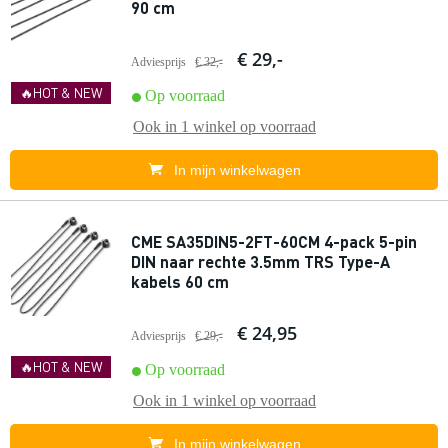
90 cm
€ 29,-
Adviesprijs
€ 32,-
🔥HOT & NEW
Op voorraad
Ook in
1 winkel
op voorraad
In mijn winkelwagen
CME SA35DIN5-2FT-60CM 4-pack 5-pin
DIN naar rechte 3.5mm TRS Type-A
kabels 60 cm
€ 24,95
Adviesprijs
€ 29,-
🔥HOT & NEW
Op voorraad
Ook in
1 winkel
op voorraad
In mijn winkelwagen