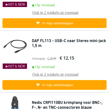
🔥HOT & NEW
Op voorraad
Ook in
2 winkels
op voorraad
In mijn winkelwagen
DAP FL113 - USB-C naar Stereo mini-jack
1,5 m
€ 12,15
Adviesprijs
€ 20,30
🔥HOT & NEW
Op voorraad
Ook in
2 winkels
op voorraad
In mijn winkelwagen
Nedis CRPI110BU krimptang voor BNC-,
F-, N- en TNC-connectoren blauw