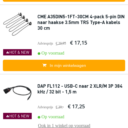
CME A35DIN5-1FT-30CM 4-pack 5-pin DIN
naar haakse 3.5mm TRS Type-A kabels
30 cm
€ 17,15
Adviesprijs
€ 20,95
🔥HOT & NEW
Op voorraad
In mijn winkelwagen
DAP FL112 - USB-C naar 2 XLR/M 3P 384
kHz / 32 bit - 1,5 m
€ 17,25
Adviesprijs
€ 29,-
🔥HOT & NEW
Op voorraad
Ook in
1 winkel
op voorraad