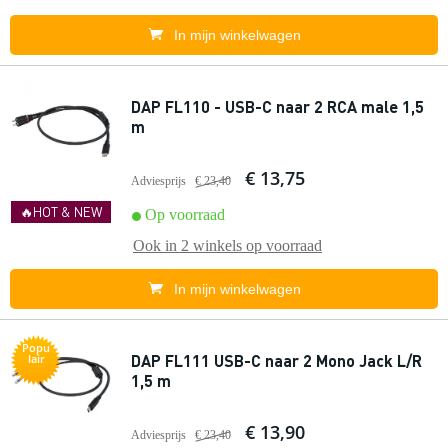
In mijn winkelwagen
DAP FL110 - USB-C naar 2 RCA male 1,5
m
€ 13,75
Adviesprijs
€ 23,40
🔥HOT & NEW
Op voorraad
Ook in
2 winkels
op voorraad
In mijn winkelwagen
Popu
DAP FL111 USB-C naar 2 Mono Jack L/R
lair
1,5 m
€ 13,90
Adviesprijs
€ 23,40