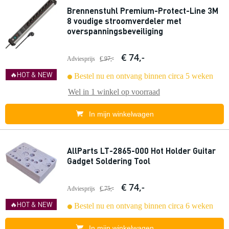
Brennenstuhl Premium-Protect-Line 3M
8 voudige stroomverdeler met
overspanningsbeveiliging
€ 74,-
Adviesprijs
€ 97,-
🔥HOT & NEW
Bestel nu en ontvang binnen circa 5 weken
Wel in
1 winkel
op voorraad
In mijn winkelwagen
AllParts LT-2865-000 Hot Holder Guitar
Gadget Soldering Tool
€ 74,-
Adviesprijs
€ 75,-
🔥HOT & NEW
Bestel nu en ontvang binnen circa 6 weken
In mijn winkelwagen