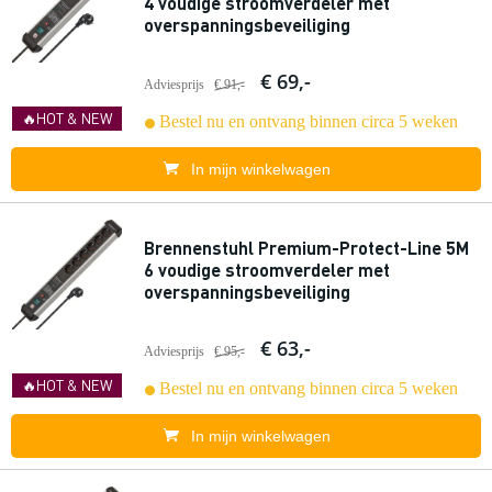
4 voudige stroomverdeler met
overspanningsbeveiliging
€ 69,-
Adviesprijs
€ 91,-
🔥HOT & NEW
Bestel nu en ontvang binnen circa 5 weken
In mijn winkelwagen
Brennenstuhl Premium-Protect-Line 5M
6 voudige stroomverdeler met
overspanningsbeveiliging
€ 63,-
Adviesprijs
€ 95,-
🔥HOT & NEW
Bestel nu en ontvang binnen circa 5 weken
In mijn winkelwagen