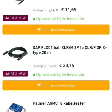
€ 11,65
Adviesprijs
€ 19,80
🔥HOT & NEW
Op voorraad bij de leverancier
In mijn winkelwagen
DAP FLX01 bal. XLR/M 3P to XLR/F 3P X-
type 20 m
€ 23,15
Adviesprijs
€ 37,-
🔥HOT & NEW
Op voorraad bij de leverancier
In mijn winkelwagen
Palmer AHMCT8 kabeltester