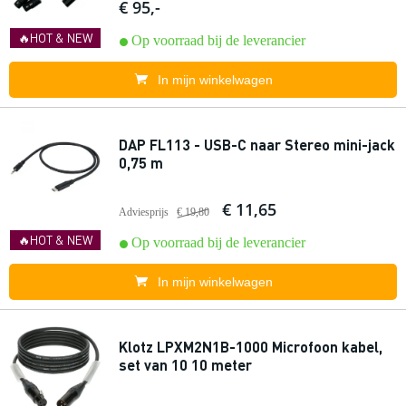
€ 95,-
🔥HOT & NEW
Op voorraad bij de leverancier
In mijn winkelwagen
DAP FL113 - USB-C naar Stereo mini-jack
0,75 m
€ 11,65
Adviesprijs
€ 19,80
🔥HOT & NEW
Op voorraad bij de leverancier
In mijn winkelwagen
Klotz LPXM2N1B-1000 Microfoon kabel,
set van 10 10 meter