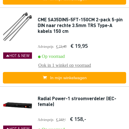
CME SA35DIN5-5FT-150CM 2-pack 5-pin
DIN naar rechte 3.5mm TRS Type-A
kabels 150 cm
€ 19,95
Adviesprijs
€ 23,40
🔥HOT & NEW
Op voorraad
Ook in
1 winkel
op voorraad
In mijn winkelwagen
Radial Power-1 stroomverdeler (IEC-
female)
€ 158,-
Adviesprijs
€ 162,-
🔥HOT & NEW