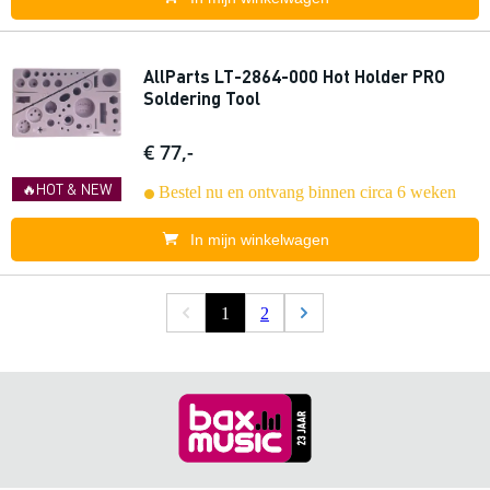
AllParts LT-2864-000 Hot Holder PRO
Soldering Tool
€ 77,-
🔥HOT & NEW
Bestel nu en ontvang binnen circa 6 weken
In mijn winkelwagen
1
2