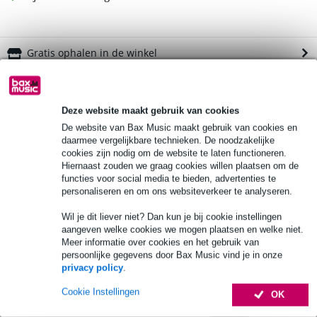
Gratis ophalen in de winkel
Kies nu voor 2 jaar extra Bax Music garantie en meer
voordelen
Deze website maakt gebruik van cookies
€ 9,40 eenmalig
De website van Bax Music maakt gebruik van cookies en
daarmee vergelijkbare technieken. De noodzakelijke
Productinformatie
cookies zijn nodig om de website te laten functioneren.
Hiernaast zouden we graag cookies willen plaatsen om de
nominale diameter: 305 mm / 12 inch
functies voor social media te bieden, advertenties te
personaliseren en om ons websiteverkeer te analyseren.
vermogensbelasting: 350W
continue vermogensbelasting: 700W
Wil je dit liever niet? Dan kun je bij cookie instellingen
aangeven welke cookies we mogen plaatsen en welke niet.
Bekijk alle productspecificaties
Meer informatie over cookies en het gebruik van
persoonlijke gegevens door Bax Music vind je in onze
privacy policy
.
Accessoires (6)
Cookie Instellingen
OK