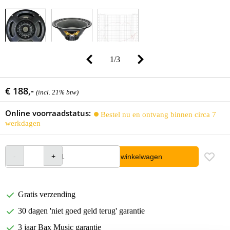
1
/
3
€ 188,-
(incl. 21% btw)
Online voorraadstatus:
Bestel nu en ontvang binnen circa 7
werkdagen
In winkelwagen
Gratis verzending
30 dagen 'niet goed geld terug' garantie
3 jaar Bax Music garantie