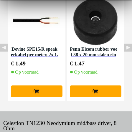
Devine SPE15/R speak
Penn Elcom rubber voe
P
erkabel per meter, 2x 1.
t 38 x 20 mm stalen rin
b
5 mm²
g
€ 1,49
€ 1,47
€
Op voorraad
Op voorraad
+
+
Celestion TN1230 Neodymium mid/bass driver, 8
Ohm