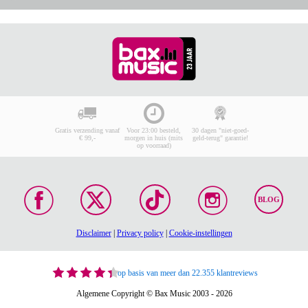
Gratis verzending vanaf
Voor 23:00 besteld,
30 dagen "niet-goed-
€ 99,-
morgen in huis (mits
geld-terug" garantie!
op voorraad)
BLOG
Disclaimer
|
Privacy policy
|
Cookie-instellingen
op basis van meer dan 22.355 klantreviews
Algemene Copyright © Bax Music 2003 - 2026