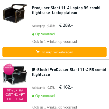
Prodjuser Slant 11-4 Laptop RS combi
flightcase+laptopplateau
€ 289,-
Adviesprijs
€ 353,-
Op voorraad
Ook in
1 winkel
op voorraad
In mijn winkelwagen
Extra
voordeel
(B-Stock) ProDJuser Slant 11-4 RS combi
flightcase
€ 162,-
Adviesprijs
€ 272,-
10% EXTRA
KORTING MET
Op voorraad
CODE: EXTRA10
Ook in
1 winkel
op voorraad