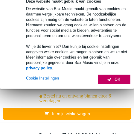
Deze website maakt gebruik van cookies
De website van Bax Music maakt gebruik van cookies en
€ 145,-
daarmee vergelijkbare technieken. De noodzakelijke
Adviesprijs
€ 185,-
cookies zijn nodig om de website te laten functioneren.
Bestel nu en ontvang binnen circa 5
Hiernaast zouden we graag cookies willen plaatsen om de
werkdagen
functies voor social media te bieden, advertenties te
personaliseren en om ons websiteverkeer te analyseren.
In mijn winkelwagen
Wil je dit liever niet? Dan kun je bij cookie instellingen
aangeven welke cookies we mogen plaatsen en welke niet.
Meer informatie over cookies en het gebruik van
persoonlijke gegevens door Bax Music vind je in onze
Prodjuser FLI 4-20 RS flightcase voor 4U
privacy policy
.
en diepte 508 mm
Cookie Instellingen
OK
€ 239,-
Adviesprijs
€ 253,-
Bestel nu en ontvang binnen circa 6
werkdagen
In mijn winkelwagen