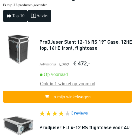
23
Er zijn
producten gevonden.
Top-10
Advies
ProDJuser Slant 12-16 RS 19" Case, 12HE
top, 16HE front, flightcase
€ 472,-
Adviesprijs
€ 505,-
Op voorraad
Ook in
1 winkel
op voorraad
In mijn winkelwagen
3 reviews
Prodjuser FLI 4-12 RS flightcase voor 4U