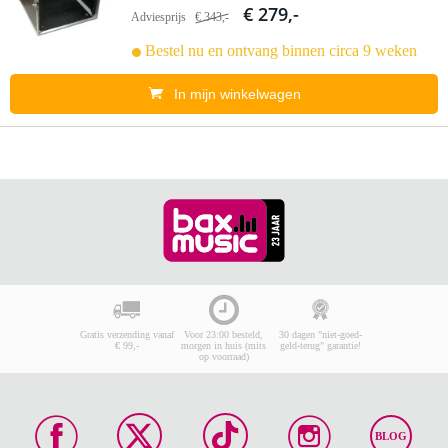
€ 279,-
Adviesprijs
€ 343,-
Bestel nu en ontvang binnen circa 9 weken
In mijn winkelwagen
Gratis verzending vanaf
Voor 23:00 besteld,
30 dagen "niet-goed-
€ 99,-
morgen in huis (mits
geld-terug" garantie!
op voorraad)
BLOG