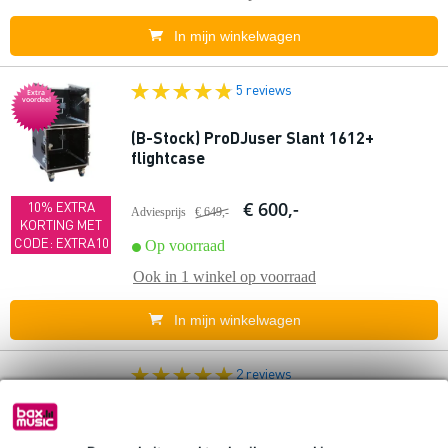
In mijn winkelwagen
5 reviews
Extra
voordeel
(B-Stock) ProDJuser Slant 1612+
flightcase
€ 600,-
10% EXTRA
Adviesprijs
€ 649,-
KORTING MET
CODE: EXTRA10
Op voorraad
Ook in
1 winkel
op voorraad
In mijn winkelwagen
2 reviews
Prodjuser FLI 6-12 RS 19" double-door-
flightcase