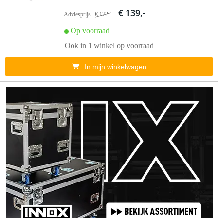
€ 139,-
Adviesprijs
€ 172,-
Op voorraad
Ook in
1 winkel
op voorraad
In mijn winkelwagen