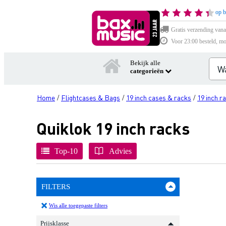
op b
Gratis verzending vana
Voor 23:00 besteld, mo
Bekijk alle
categorieën
Home
Flightcases & Bags
19 inch cases & racks
19 inch r
/
/
/
Quiklok 19 inch racks
Top-10
Advies
FILTERS
Wis alle toegepaste filters
Prijsklasse