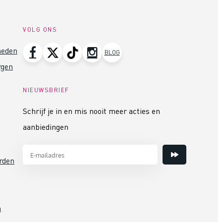
VOLG ONS
heden
BLOG
rgen
NIEUWSBRIEF
Schrijf je in en mis nooit meer acties en
aanbiedingen
rden
n