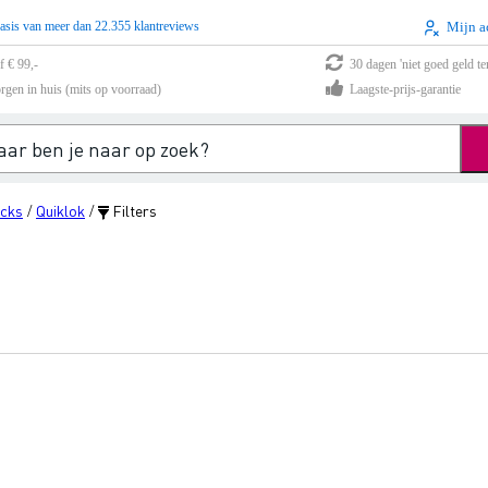
asis van meer dan 22.355 klantreviews
Mijn a
f € 99,-
30 dagen 'niet goed geld te
rgen in huis (mits op voorraad)
Laagste-prijs-garantie
acks
Quiklok
Filters
/
/