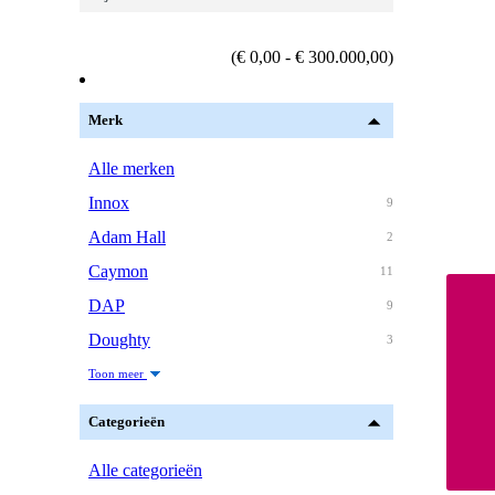
(€ 0,00 - € 300.000,00)
Merk
Alle merken
Innox
9
Adam Hall
2
Caymon
11
DAP
9
Doughty
3
Toon meer
Categorieën
Alle categorieën