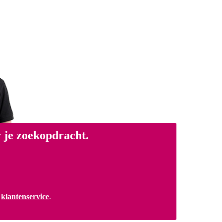
 je zoekopdracht.
a
klantenservice
.