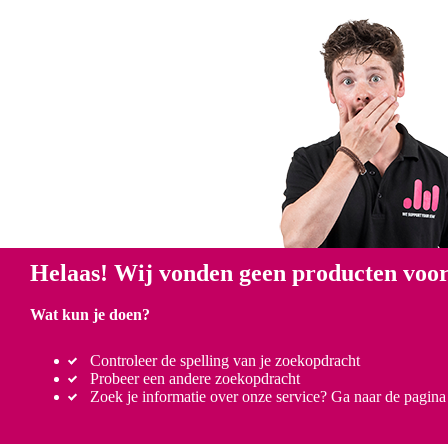
Helaas! Wij vonden geen producten voor
Wat kun je doen?
Controleer de spelling van je zoekopdracht
Probeer een andere zoekopdracht
Zoek je informatie over onze service? Ga naar de pagin