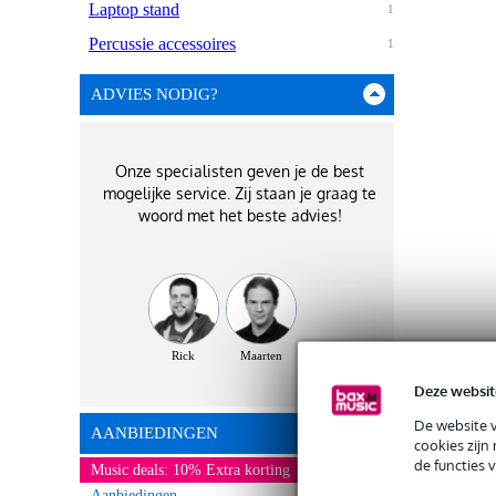
Laptop stand
1
Percussie accessoires
1
ADVIES NODIG?
Onze specialisten geven je de best
mogelijke service. Zij staan je graag te
woord met het beste advies!
Rick
Maarten
Deze websit
De website 
AANBIEDINGEN
cookies zijn
de functies 
Music deals: 10% Extra korting
Aanbiedingen