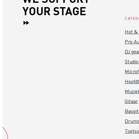
YOUR STAGE
CATEG
Hot &
Pro Au
DJ gea
Studio
Micro
Hoofdt
Muzie
Gitaar
Basgit
Drum
Toets