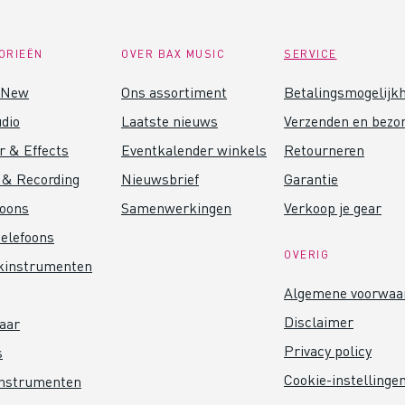
ORIEËN
OVER BAX MUSIC
SERVICE
 New
Ons assortiment
Betalingsmogelijk
dio
Laatste nieuws
Verzenden en bezo
r & Effects
Eventkalender winkels
Retourneren
 & Recording
Nieuwsbrief
Garantie
foons
Samenwerkingen
Verkoop je gear
elefoons
OVERIG
kinstrumenten
Algemene voorwaa
Disclaimer
aar
Privacy policy
s
Cookie-instellinge
instrumenten