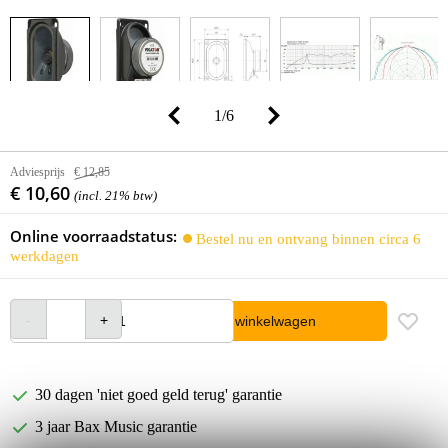
1
/
6
Adviesprijs
€ 12,85
€ 10,60
(incl. 21% btw)
Online voorraadstatus:
Bestel nu en ontvang binnen circa 6
werkdagen
In winkelwagen
30 dagen 'niet goed geld terug' garantie
3 jaar Bax Music garantie