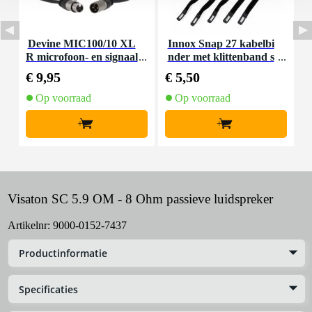
Devine MIC100/10 XL
Innox Snap 27 kabelbi
R microfoon- en signaal
nder met klittenband s
K
kabel 10 meter
mal zwart (10 stuks)
€ 9,95
€ 5,50
€
Op voorraad
Op voorraad
+
+
Visaton SC 5.9 OM - 8 Ohm passieve luidspreker
Artikelnr:
9000-0152-7437
Productinformatie
Specificaties