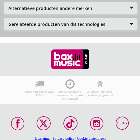
Alternatieve producten andere merken
Gerelateerde producten van dB Technologies
Gratis verzending vanaf
Voor 23:00 besteld,
30 dagen "niet-goed-
€ 99,-
morgen in huis (mits
geld-terug" garantie!
op voorraad)
BLOG
Disclaimer
|
Privacy policy
|
Cookie-instellingen