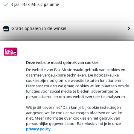
3 jaar Bax Music garantie
Gratis ophalen in de winkel
Kies nu voor 2 jaar extra Bax Music garantie en meer
voordelen
€ 73,45 eenmalig
Deze website maakt gebruik van cookies
De website van Bax Music maakt gebruik van cookies en
%
Huur dit product
daarmee vergelijkbare technieken. De noodzakelijke
cookies zijn nodig om de website te laten functioneren.
Hiernaast zouden we graag cookies willen plaatsen om de
Productinformatie
Huur dit product al vanaf 105 euro per maand
functies voor social media te bieden, advertenties te
personaliseren en om ons websiteverkeer te analyseren.
Huur meerdere producten tegelijk: min. € 300,- en max.
type luidspreker: 2-weg actieve luidspreker
€ 2.500,-
Gratis
Wil je dit liever niet? Dan kun je bij cookie instellingen
-10 db: 67 – 20000 Hz
thuisbezorgd of op te halen in de winkel
aangeven welke cookies we mogen plaatsen en welke
Al na 4 maanden maandelijks opzegbaar
maximaal spl: 128 dB
niet. Meer informatie over cookies en het gebruik van
De mogelijkheid om je product(en) met korting te kopen
persoonlijke gegevens door Bax Music vind je in onze
Bekijk alle productspecificaties
Snelle vervanging door Bax Music bij een defect
privacy policy
.