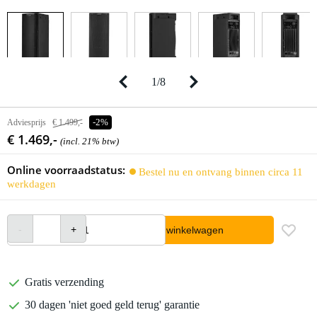
1
/
8
Adviesprijs
€ 1.499,-
-2%
€ 1.469,-
(incl. 21% btw)
Online voorraadstatus:
Bestel nu en ontvang binnen circa 11
werkdagen
In winkelwagen
Gratis verzending
30 dagen 'niet goed geld terug' garantie