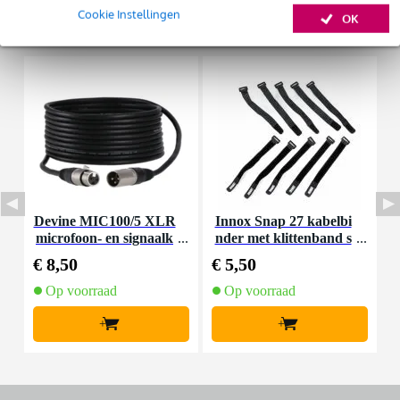
Cookie Instellingen
OK
Accessoires (5)
Huur dit product
Devine MIC100/5 XLR
Innox Snap 27 kabelbi
I
microfoon- en signaalk
nder met klittenband s
abel 5 meter
mal zwart (10 stuks)
€ 8,50
€ 5,50
€
Op voorraad
Op voorraad
+
+