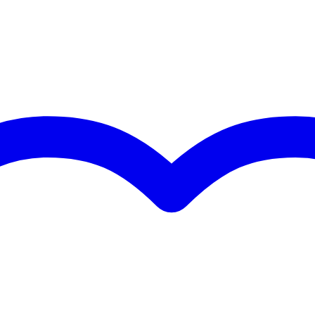
nee
en
x out gebalanceerd (XLR)
e in ongebalanceerd (RCA/tulp), line in ongebalanceerd stereo (3.5
TRS (mini) jack), line in gebalanceerd (6.3 mm TRS jack), line in
balanceerd (XLR), microfooningang (XLR)
nee
 - 49 Hz
 - 19.9 kHz