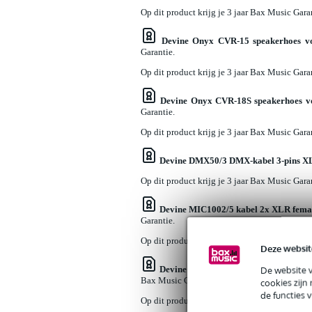
Op dit product krijg je 3 jaar Bax Music Gara
Devine Onyx CVR-15 speakerhoes v
Garantie.
Op dit product krijg je 3 jaar Bax Music Gara
Devine Onyx CVR-18S speakerhoes v
Garantie.
Op dit product krijg je 3 jaar Bax Music Gara
Devine DMX50/3 DMX-kabel 3-pins X
Op dit product krijg je 3 jaar Bax Music Gara
Devine MIC1002/5 kabel 2x XLR fema
Garantie.
Op dit product krijg je 3 jaar Bax Music Gara
Deze websit
Devine MixDesk 1202FX-MP 12-kanaal
De website 
Bax Music Garantie.
cookies zijn
de functies 
Op dit product krijg je 3 jaar Bax Music Gara