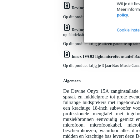
Wil je dit l
Devine DM15 dynamische zangmicrof
Meer informa
policy
.
Op dit product krijg je 3 jaar Bax Music Gara
Devine MIC100/10 XLR microfoon- en 
Cookie Inste
op fabrieksfouten.
Op dit product krijg je alleen garantie op fab
Innox IVA 02 light microfoonstatief
Bax
Op dit product krijg je 3 jaar Bax Music Gara
Algemeen
De Devine Onyx 15A zanginstallatie 
spraak en middelgrote tot grote eve
fullrange luidsprekers met ingebouwd
een krachtige 18-inch subwoofer voor
professionele mengtafel met ingeb
muziekbronnen eenvoudig gemixt en
microfoon, microfoonkabel, microf
beschermhoezen, waardoor alles dire
midden en krachtige bas levert deze 