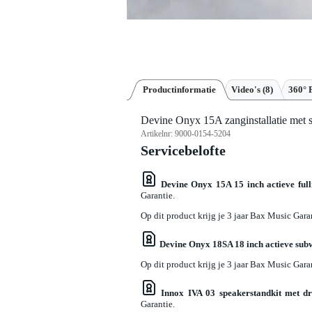
Productinformatie
Video's (8)
360° 
Devine Onyx 15A zanginstallatie met
Artikelnr:
9000-0154-5204
Servicebelofte
Devine Onyx 15A 15 inch actieve full
Garantie.
Op dit product krijg je 3 jaar Bax Music Gara
Devine Onyx 18SA 18 inch actieve sub
Op dit product krijg je 3 jaar Bax Music Gara
Innox IVA 03 speakerstandkit met dr
Garantie.