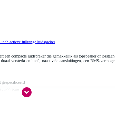
nch actieve fullrange luidspreker
t een compacte luidspreker die gemakkelijk als topspeaker of losstaan
 duaal versterkt en heeft, naast vele aansluitingen, een RMS-vermoge
t gespecificeerd
0 - 499 Watt
0 dB - 139 dB
 inch
5 inch