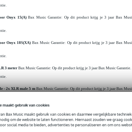
ntie.
oor Onyx 15(A)
Bax Music Garantie
: Op dit product krijg je 3 jaar Bax Mus
ntie.
oor Onyx 18S(XA)
Bax Music Garantie
: Op dit product krijg je 3 jaar Bax Mus
ntie.
LR 3 meter
Bax Music Garantie
: Op dit product krijg je 3 jaar Bax Music Garantie.
ntie.
le - 2x XLR male 5 m
Bax Music Garantie
: Op dit product krijg je 3 jaar Bax Mus
ntie.
e maakt gebruik van cookies
s mixer met FX en mediaspeler
Bax Music Garantie
: Op dit product krijg je 3 ja
van Bax Music maakt gebruik van cookies en daarmee vergelijkbare techniek
 nodig om de website te laten functioneren. Hiernaast zouden we graag cook
voor social media te bieden, advertenties te personaliseren en om ons websi
ntie.