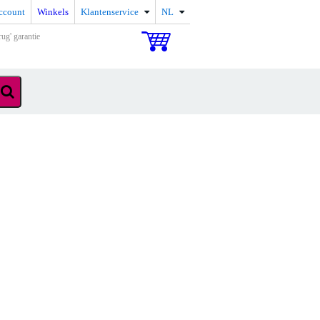
ccount
Winkels
Klantenservice
NL
rug' garantie