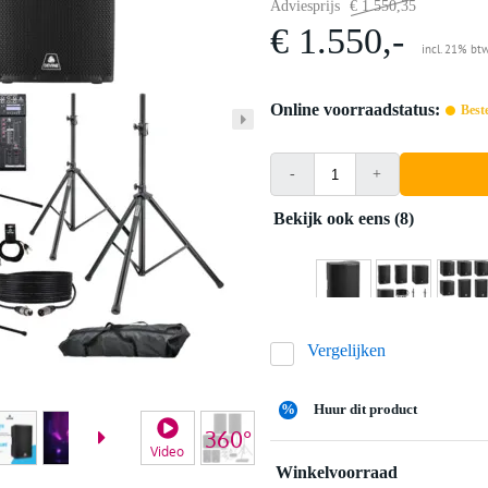
Adviesprijs
€ 1.550,35
€ 1.550,-
incl. 21% bt
Online voorraadstatus:
Best
-
+
Bekijk ook eens (8)
Vergelijken
%
Huur dit product
Video
Winkelvoorraad