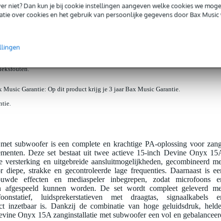
iever niet? Dan kun je bij cookie instellingen aangeven welke cookies we mog
oon
Bax Music Garantie
: Op dit product krijg je 3 jaar Bax Music Garantie.
tie over cookies en het gebruik van persoonlijke gegevens door Bax Music 
ntie.
signaalkabel 10 meter
Bax Music Garantie
: Op dit product krijg je alleen garant
llingen
rieksfouten.
 Music Garantie
: Op dit product krijg je 3 jaar Bax Music Garantie.
ntie.
met subwoofer is een complete en krachtige PA-oplossing voor zang
nementen. Deze set bestaat uit twee actieve 15-inch Devine Onyx 15
e versterking en uitgebreide aansluitmogelijkheden, gecombineerd me
 diepe, strakke en gecontroleerde lage frequenties. Daarnaast is ee
ouwde effecten en mediaspeler inbegrepen, zodat microfoons e
 afgespeeld kunnen worden. De set wordt compleet geleverd me
oonstatief, luidsprekerstatieven met draagtas, signaalkabels e
ct inzetbaar is. Dankzij de combinatie van hoge geluidsdruk, helde
Devine Onyx 15A zanginstallatie met subwoofer een vol en gebalanceer