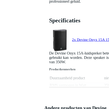
professioneel geluid.
Specificaties
2x Devine Onyx 15A 15 i
De Devine Onyx 15A-luidspreker betref
gebruikt kan worden. Deze speaker is
van 350W.
Productkenmerken
Duurzaamheid product
nie
RMS vermogen in Watt
35
Maximale SPL
13
Diameter mid driver/woofer
15
Diameter tweeter
1.3
Andere producten van Devine