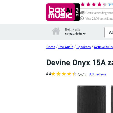
op b
Gratis verzending vana
Voor 23:00 besteld, mo
Bekijk alle
categorieën
Home
Pro Audio
Speakers
Actieve full
/
/
/
Devine Onyx 15A z
4.4
4,4 / 5
837
reviews