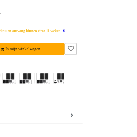
w
el nu en ontvang binnen circa 11 weken
In mijn winkelwagen