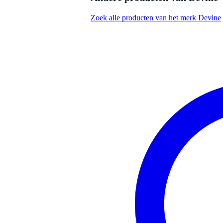
Bluetooth
Zoek alle producten van het merk Devine
Afspeelmogelijkheden
ge
Type analoge audio uitgang(en)
mi
lin
Type analoge audio ingang(en)
mm 
ge
Aantal stereo aux inputs
1
Ingangen geschikt voor
2
microfoon
Ingangen geschikt voor (bas)
0
gitaar
Ingangen geschikt voor line
2
signalen
Uitgang voor passieve
luidspreker
Minimum frequentie
40
Maximum frequentie
19