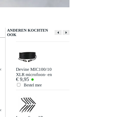
ANDEREN KOCHTEN
OOK
Devine MIC100/10
Devine JACS/10
ic
XLR microfoon- en
signaalkabel 6.3
€ 9,95
€ 9,95
signaalkabel 10
mm TRS jack-jack
meter
10 meter
Bestel mee
Bestel mee
ic