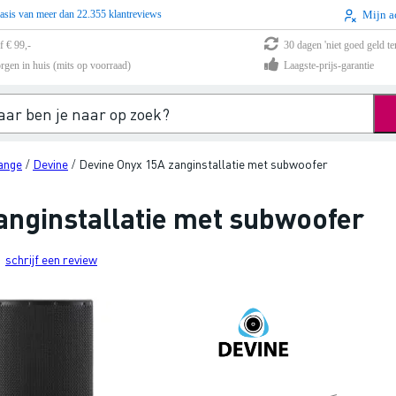
asis van meer dan 22.355 klantreviews
Mijn a
f € 99,-
30 dagen 'niet goed geld te
rgen in huis (mits op voorraad)
Laagste-prijs-garantie
range
Devine
Devine Onyx 15A zanginstallatie met subwoofer
/
/
anginstallatie met subwoofer
schrijf een review