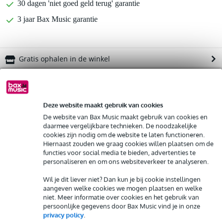
30 dagen 'niet goed geld terug' garantie
3 jaar Bax Music garantie
Gratis ophalen in de winkel
Kies nu voor 2 jaar extra Bax Music garantie en meer
voordelen
Deze website maakt gebruik van cookies
€ 24,75 eenmalig
De website van Bax Music maakt gebruik van cookies en
daarmee vergelijkbare technieken. De noodzakelijke
%
Huur dit product
cookies zijn nodig om de website te laten functioneren.
Hiernaast zouden we graag cookies willen plaatsen om de
functies voor social media te bieden, advertenties te
Productinformatie
personaliseren en om ons websiteverkeer te analyseren.
Huur dit product al vanaf 35 euro per maand
Huur meerdere producten tegelijk: min. € 300,- en max.
Mackie SRM350
Wil je dit liever niet? Dan kun je bij cookie instellingen
€ 2.500,-
aangeven welke cookies we mogen plaatsen en welke
Gratis
actieve speaker
thuisbezorgd of op te halen in de winkel
niet. Meer informatie over cookies en het gebruik van
Al na 4 maanden maandelijks opzegbaar
2 aparte kanalen
persoonlijke gegevens door Bax Music vind je in onze
De mogelijkheid om je product(en) met korting te kopen
privacy policy
.
Bekijk alle productspecificaties
Snelle vervanging door Bax Music bij een defect