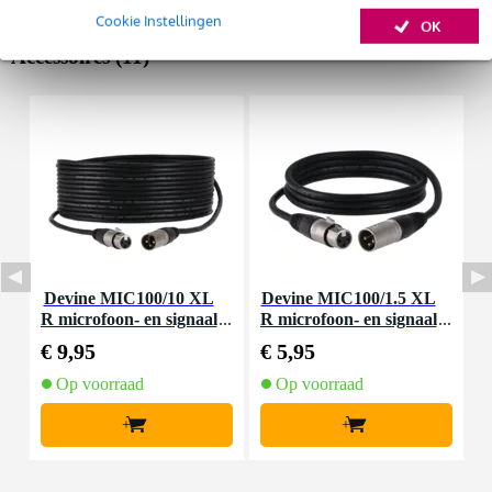
Cookie Instellingen
OK
Accessoires (11)
Huur dit product
Devine MIC100/10 XL
Devine MIC100/1.5 XL
D
R microfoon- en signaal
R microfoon- en signaal
m
kabel 10 meter
kabel 1.5 meter
€ 9,95
€ 5,95
€
Op voorraad
Op voorraad
+
+